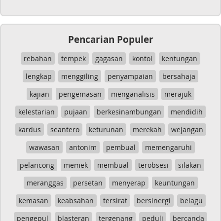
Pencarian Populer
rebahan
tempek
gagasan
kontol
kentungan
lengkap
menggiling
penyampaian
bersahaja
kajian
pengemasan
menganalisis
merajuk
kelestarian
pujaan
berkesinambungan
mendidih
kardus
seantero
keturunan
merekah
wejangan
wawasan
antonim
pembual
memengaruhi
pelancong
memek
membual
terobsesi
silakan
meranggas
persetan
menyerap
keuntungan
kemasan
keabsahan
tersirat
bersinergi
belagu
pengepul
blasteran
tergenang
peduli
bercanda