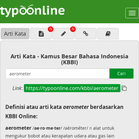
To
na
N
N
Arti Kata
Arti Kata - Kamus Besar Bahasa Indonesia
(KBBI)
Cari
Link
:
https://typoonline.com/kbbi/aerometer
Definisi atau arti kata
aerometer
berdasarkan
KBBI Online:
aerometer
/
ae·ro·me·ter
/ /aérométer/
n
alat untuk
mengukur bobot atau kerapatan udara atau gas lain