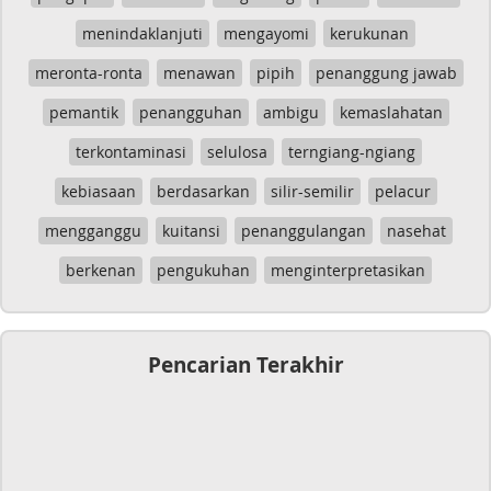
menindaklanjuti
mengayomi
kerukunan
meronta-ronta
menawan
pipih
penanggung jawab
pemantik
penangguhan
ambigu
kemaslahatan
terkontaminasi
selulosa
terngiang-ngiang
kebiasaan
berdasarkan
silir-semilir
pelacur
mengganggu
kuitansi
penanggulangan
nasehat
berkenan
pengukuhan
menginterpretasikan
Pencarian Terakhir