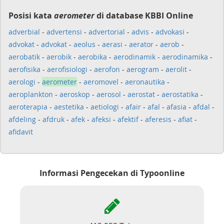
Posisi kata
aerometer
di database KBBI Online
adverbial
-
advertensi
-
advertorial
-
advis
-
advokasi
-
advokat
-
advokat
-
aeolus
-
aerasi
-
aerator
-
aerob
-
aerobatik
-
aerobik
-
aerobika
-
aerodinamik
-
aerodinamika
-
aerofisika
-
aerofisiologi
-
aerofon
-
aerogram
-
aerolit
-
aerologi
-
aerometer
-
aeromovel
-
aeronautika
-
aeroplankton
-
aeroskop
-
aerosol
-
aerostat
-
aerostatika
-
aeroterapia
-
aestetika
-
aetiologi
-
afair
-
afal
-
afasia
-
afdal
-
afdeling
-
afdruk
-
afek
-
afeksi
-
afektif
-
aferesis
-
afiat
-
afidavit
Informasi Pengecekan di Typoonline