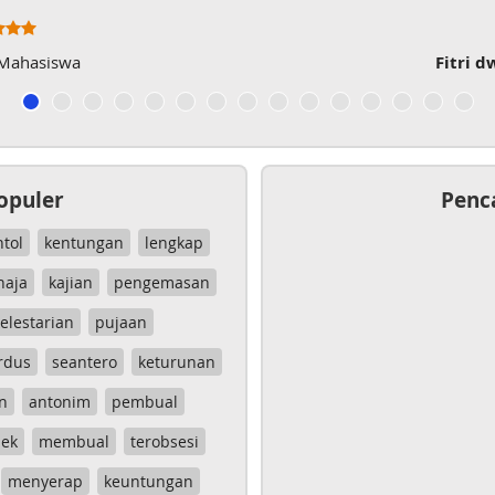
 Mahasiswa
Fitri d
opuler
Penc
ntol
kentungan
lengkap
haja
kajian
pengemasan
elestarian
pujaan
rdus
seantero
keturunan
n
antonim
pembual
ek
membual
terobsesi
menyerap
keuntungan