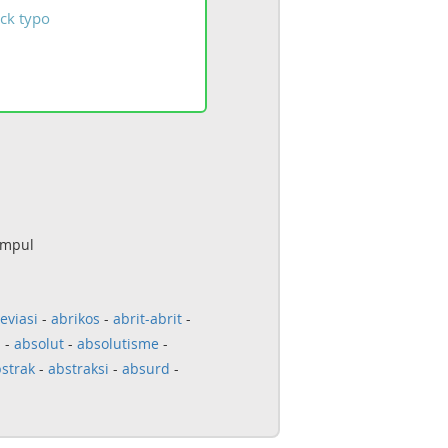
ck
typo
umpul
eviasi
-
abrikos
-
abrit-abrit
-
i
-
absolut
-
absolutisme
-
strak
-
abstraksi
-
absurd
-