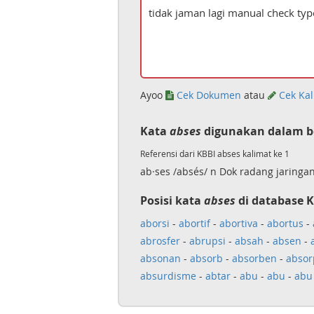
Ayoo
Cek Dokumen
atau
Cek Kal
Kata
abses
digunakan dalam b
Referensi dari KBBI abses kalimat ke 1
ab·ses /absés/ n Dok radang jarin
Posisi kata
abses
di database K
aborsi
-
abortif
-
abortiva
-
abortus
-
abrosfer
-
abrupsi
-
absah
-
absen
-
absonan
-
absorb
-
absorben
-
absor
absurdisme
-
abtar
-
abu
-
abu
-
abu