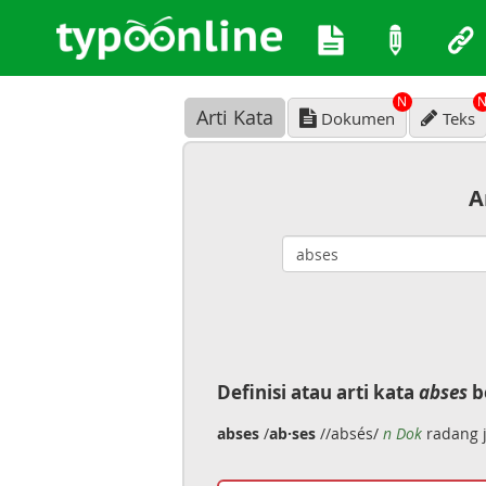
N
Arti Kata
Dokumen
Teks
A
Definisi atau arti kata
abses
b
abses
/
ab·ses
//absés/
n Dok
radang 