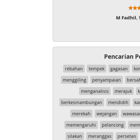
M Fadhil
,
Pencarian P
rebahan
tempek
gagasan
ko
menggiling
penyampaian
bersa
menganalisis
merajuk
k
berkesinambungan
mendidih
ka
merekah
wejangan
wawasa
memengaruhi
pelancong
mem
silakan
meranggas
persetan