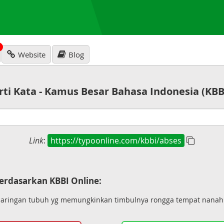
N
Website
Blog
rti Kata - Kamus Besar Bahasa Indonesia (KBB
Link
:
https://typoonline.com/kbbi/abses
erdasarkan KBBI Online:
jaringan tubuh yg memungkinkan timbulnya rongga tempat nan