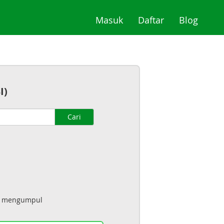
(current)
(current)
(curre
Masuk
Daftar
Blog
I)
Cari
ah mengumpul