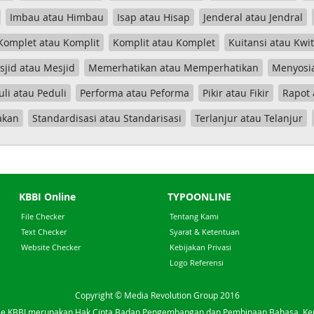
Imbau atau Himbau
Isap atau Hisap
Jenderal atau Jendral
Komplet atau Komplit
Komplit atau Komplet
Kuitansi atau Kwi
jid atau Mesjid
Memerhatikan atau Memperhatikan
Menyosia
uli atau Peduli
Performa atau Peforma
Pikir atau Fikir
Rapot 
akan
Standardisasi atau Standarisasi
Terlanjur atau Telanjur
KBBI Online
TYPOONLINE
File Checker
Tentang Kami
Text Checker
Syarat & Ketentuan
Website Checker
Kebijakan Privasi
Logo Referensi
Copyright © Media Revolution Group 2016
e KBBI merupakan Hak Cipta Badan Pengembangan dan Pembinaan Bahasa, K