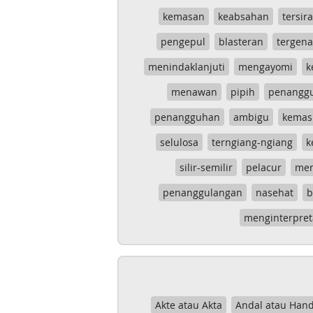
kemasan
keabsahan
tersira
pengepul
blasteran
tergen
menindaklanjuti
mengayomi
k
menawan
pipih
penangg
penangguhan
ambigu
kemas
selulosa
terngiang-ngiang
k
silir-semilir
pelacur
me
penanggulangan
nasehat
b
menginterpret
Akte atau Akta
Andal atau Hand