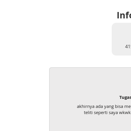
Inf
41
Tuga
akhirnya ada yang bisa m
teliti seperti saya wk