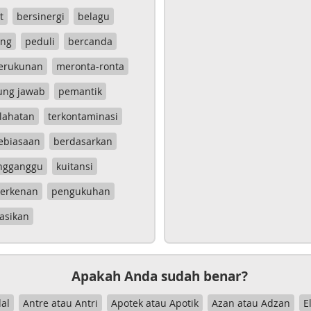
t
bersinergi
belagu
ang
peduli
bercanda
erukunan
meronta-ronta
ung jawab
pemantik
lahatan
terkontaminasi
ebiasaan
berdasarkan
ngganggu
kuitansi
erkenan
pengukuhan
asikan
Apakah Anda sudah benar?
al
Antre atau Antri
Apotek atau Apotik
Azan atau Adzan
E