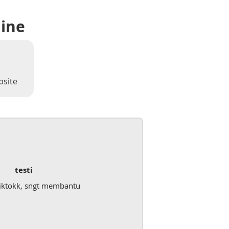
line
bsite
testi
iktokk, sngt membantu