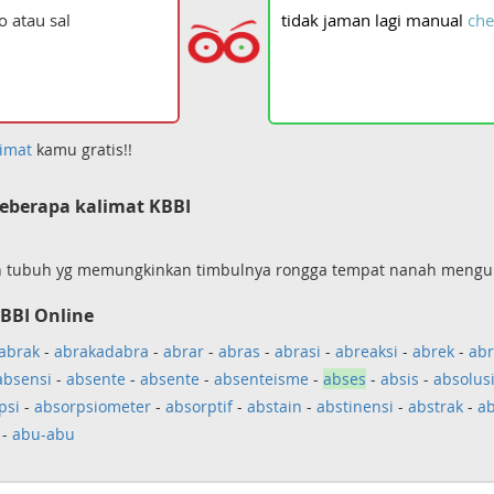
tidak
jaman
lagi
manual
che
imat
kamu gratis!!
eberapa kalimat KBBI
gan tubuh yg memungkinkan timbulnya rongga tempat nanah meng
BBI Online
abrak
-
abrakadabra
-
abrar
-
abras
-
abrasi
-
abreaksi
-
abrek
-
abr
absensi
-
absente
-
absente
-
absenteisme
-
abses
-
absis
-
absolus
psi
-
absorpsiometer
-
absorptif
-
abstain
-
abstinensi
-
abstrak
-
ab
-
abu-abu