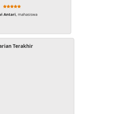
wi Antari
, mahasiswa
arian Terakhir