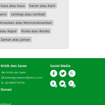
Kaos atau Kaus
Karier atau Karir
tansi
Lembap atau Lembab
lisasikan atau Mensosialisasikan
atau Rapor
Risiko atau Resiko
Zaman atau Jaman
Kritik dan Saran
Sosial Media
Beri Kritik dan Saran
williamgunawann@yahoo.com
+62 83875755726
Donasi
emdikbud