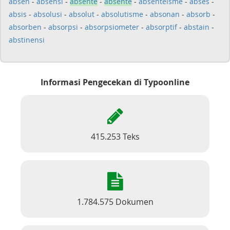
absen
-
absensi
-
absente
-
absente
-
absenteisme
-
abses
-
absis
-
absolusi
-
absolut
-
absolutisme
-
absonan
-
absorb
-
absorben
-
absorpsi
-
absorpsiometer
-
absorptif
-
abstain
-
abstinensi
Informasi Pengecekan di Typoonline
415.253 Teks
1.784.575 Dokumen