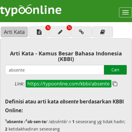
To
na
N
N
Arti Kata
Arti Kata - Kamus Besar Bahasa Indonesia
(KBBI)
Cari
Link
:
https://typoonline.com/kbbi/absente
Definisi atau arti kata
absente
berdasarkan KBBI
Online:
1
1
absente
/
ab·sen·te
/ /absénté/
n
1
seseorang yg tidak hadir;
2
ketidakhadiran seseorang