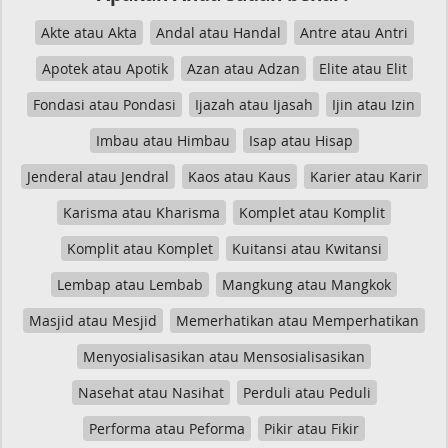
Akte atau Akta
Andal atau Handal
Antre atau Antri
Apotek atau Apotik
Azan atau Adzan
Elite atau Elit
Fondasi atau Pondasi
Ijazah atau Ijasah
Ijin atau Izin
Imbau atau Himbau
Isap atau Hisap
Jenderal atau Jendral
Kaos atau Kaus
Karier atau Karir
Karisma atau Kharisma
Komplet atau Komplit
Komplit atau Komplet
Kuitansi atau Kwitansi
Lembap atau Lembab
Mangkung atau Mangkok
Masjid atau Mesjid
Memerhatikan atau Memperhatikan
Menyosialisasikan atau Mensosialisasikan
Nasehat atau Nasihat
Perduli atau Peduli
Performa atau Peforma
Pikir atau Fikir