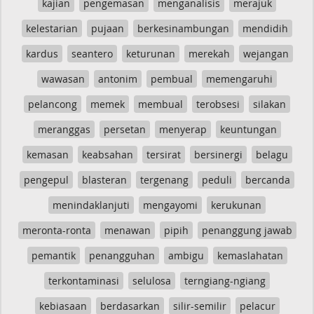
kajian
pengemasan
menganalisis
merajuk
kelestarian
pujaan
berkesinambungan
mendidih
kardus
seantero
keturunan
merekah
wejangan
wawasan
antonim
pembual
memengaruhi
pelancong
memek
membual
terobsesi
silakan
meranggas
persetan
menyerap
keuntungan
kemasan
keabsahan
tersirat
bersinergi
belagu
pengepul
blasteran
tergenang
peduli
bercanda
menindaklanjuti
mengayomi
kerukunan
meronta-ronta
menawan
pipih
penanggung jawab
pemantik
penangguhan
ambigu
kemaslahatan
terkontaminasi
selulosa
terngiang-ngiang
kebiasaan
berdasarkan
silir-semilir
pelacur