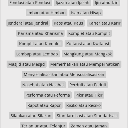
Fondasi atau Pondasi
Ijazah atau Ijasah
Ijin atau Izin
Imbau atau Himbau
Isap atau Hisap
Jenderal atau Jendral
Kaos atau Kaus
Karier atau Karir
Karisma atau Kharisma
Komplet atau Komplit
Komplit atau Komplet
Kuitansi atau Kwitansi
Lembap atau Lembab
Mangkung atau Mangkok
Masjid atau Mesjid
Memerhatikan atau Memperhatikan
Menyosialisasikan atau Mensosialisasikan
Nasehat atau Nasihat
Perduli atau Peduli
Performa atau Peforma
Pikir atau Fikir
Rapot atau Rapor
Risiko atau Resiko
Silahkan atau Silakan
Standardisasi atau Standarisasi
Terlanjur atau Telanjur
Zaman atau Jaman