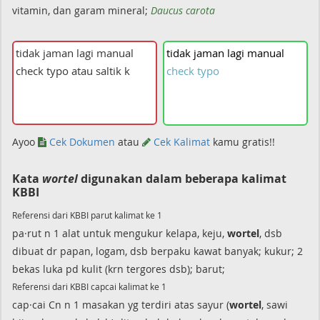
vitamin, dan garam mineral;
Daucus carota
tidak
jaman
lagi
manual
check
typo
Ayoo
Cek Dokumen
atau
Cek Kalimat
kamu gratis!!
Kata
wortel
digunakan dalam beberapa kalimat
KBBI
Referensi dari KBBI parut kalimat ke 1
pa·rut n 1 alat untuk mengukur kelapa, keju,
wortel
, dsb
dibuat dr papan, logam, dsb berpaku kawat banyak; kukur; 2
bekas luka pd kulit (krn tergores dsb); barut;
Referensi dari KBBI capcai kalimat ke 1
cap·cai Cn n 1 masakan yg terdiri atas sayur (
wortel
, sawi