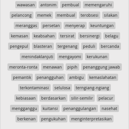
wawasan
antonim
pembual
memengaruhi
pelancong
memek
membual
terobsesi
silakan
meranggas
persetan
menyerap
keuntungan
kemasan
keabsahan
tersirat
bersinergi
belagu
pengepul
blasteran
tergenang
peduli
bercanda
menindaklanjuti
mengayomi
kerukunan
meronta-ronta
menawan
pipih
penanggung jawab
pemantik
penangguhan
ambigu
kemaslahatan
terkontaminasi
selulosa
terngiang-ngiang
kebiasaan
berdasarkan
silir-semilir
pelacur
mengganggu
kuitansi
penanggulangan
nasehat
berkenan
pengukuhan
menginterpretasikan