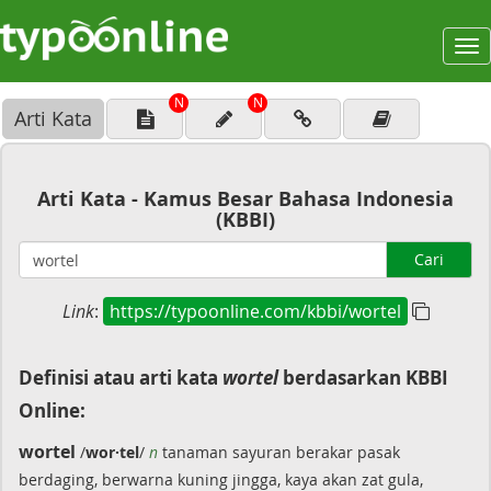
To
na
N
N
Arti Kata
Arti Kata - Kamus Besar Bahasa Indonesia
(KBBI)
Cari
Link
:
https://typoonline.com/kbbi/wortel
Definisi atau arti kata
wortel
berdasarkan KBBI
Online:
wortel
/
wor·tel
/
n
tanaman sayuran berakar pasak
berdaging, berwarna kuning jingga, kaya akan zat gula,