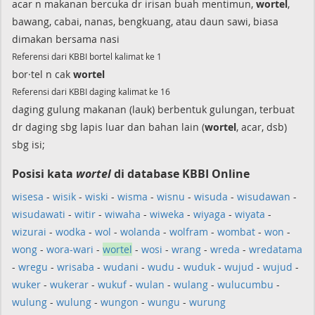
acar n makanan bercuka dr irisan buah mentimun,
wortel
,
bawang, cabai, nanas, bengkuang, atau daun sawi, biasa
dimakan bersama nasi
Referensi dari KBBI bortel kalimat ke 1
bor·tel n cak
wortel
Referensi dari KBBI daging kalimat ke 16
daging gulung makanan (lauk) berbentuk gulungan, terbuat
dr daging sbg lapis luar dan bahan lain (
wortel
, acar, dsb)
sbg isi;
Posisi kata
wortel
di database KBBI Online
wisesa
-
wisik
-
wiski
-
wisma
-
wisnu
-
wisuda
-
wisudawan
-
wisudawati
-
witir
-
wiwaha
-
wiweka
-
wiyaga
-
wiyata
-
wizurai
-
wodka
-
wol
-
wolanda
-
wolfram
-
wombat
-
won
-
wong
-
wora-wari
-
wortel
-
wosi
-
wrang
-
wreda
-
wredatama
-
wregu
-
wrisaba
-
wudani
-
wudu
-
wuduk
-
wujud
-
wujud
-
wuker
-
wukerar
-
wukuf
-
wulan
-
wulang
-
wulucumbu
-
wulung
-
wulung
-
wungon
-
wungu
-
wurung