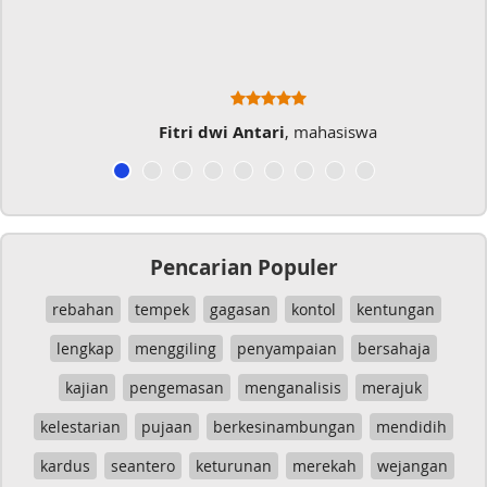
Fitri dwi Antari
, mahasiswa
Pencarian Populer
rebahan
tempek
gagasan
kontol
kentungan
lengkap
menggiling
penyampaian
bersahaja
kajian
pengemasan
menganalisis
merajuk
kelestarian
pujaan
berkesinambungan
mendidih
kardus
seantero
keturunan
merekah
wejangan