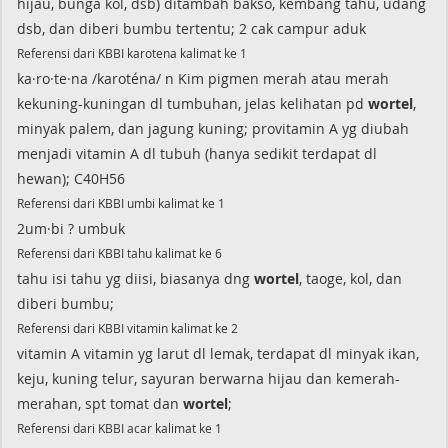
hijau, bunga kol, dsb) ditambah bakso, kembang tahu, udang
dsb, dan diberi bumbu tertentu; 2 cak campur aduk
Referensi dari KBBI karotena kalimat ke 1
ka·ro·te·na /karoténa/ n Kim pigmen merah atau merah
kekuning-kuningan dl tumbuhan, jelas kelihatan pd
wortel
,
minyak palem, dan jagung kuning; provitamin A yg diubah
menjadi vitamin A dl tubuh (hanya sedikit terdapat dl
hewan); C40H56
Referensi dari KBBI umbi kalimat ke 1
2um·bi ? umbuk
Referensi dari KBBI tahu kalimat ke 6
tahu isi tahu yg diisi, biasanya dng
wortel
, taoge, kol, dan
diberi bumbu;
Referensi dari KBBI vitamin kalimat ke 2
vitamin A vitamin yg larut dl lemak, terdapat dl minyak ikan,
keju, kuning telur, sayuran berwarna hijau dan kemerah-
merahan, spt tomat dan
wortel
;
Referensi dari KBBI acar kalimat ke 1