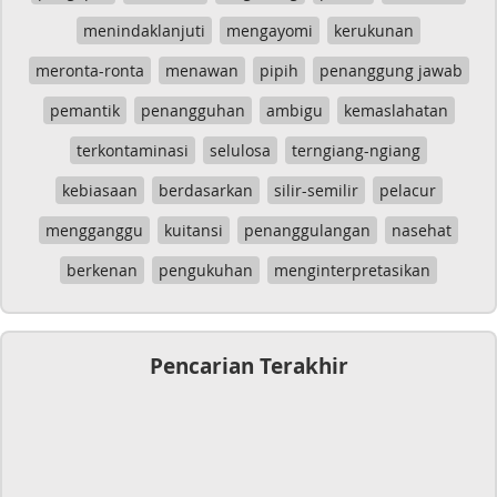
menindaklanjuti
mengayomi
kerukunan
meronta-ronta
menawan
pipih
penanggung jawab
pemantik
penangguhan
ambigu
kemaslahatan
terkontaminasi
selulosa
terngiang-ngiang
kebiasaan
berdasarkan
silir-semilir
pelacur
mengganggu
kuitansi
penanggulangan
nasehat
berkenan
pengukuhan
menginterpretasikan
Pencarian Terakhir