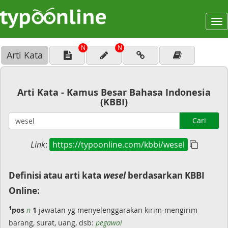
To
na
N
N
Arti Kata
Arti Kata - Kamus Besar Bahasa Indonesia
(KBBI)
Cari
Link
:
https://typoonline.com/kbbi/wesel
Definisi atau arti kata
wesel
berdasarkan KBBI
Online:
1
pos
n
1
jawatan yg menyelenggarakan kirim-mengirim
barang, surat, uang, dsb:
pegawai