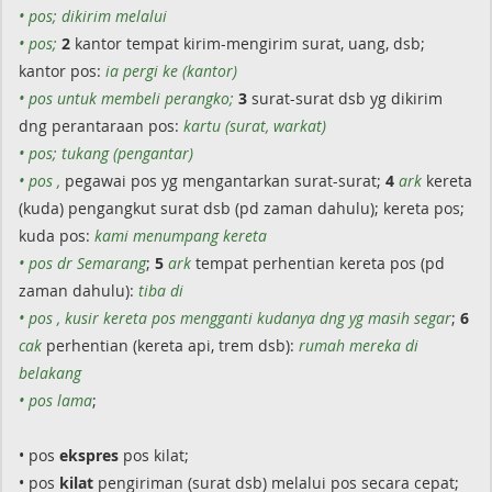
• pos; dikirim melalui
• pos;
2
kantor tempat kirim-mengirim surat, uang, dsb;
kantor pos:
ia pergi ke (kantor)
• pos untuk membeli perangko;
3
surat-surat dsb yg dikirim
dng perantaraan pos:
kartu (surat, warkat)
• pos;
tukang (pengantar)
• pos ,
pegawai pos yg mengantarkan surat-surat;
4
ark
kereta
(kuda) pengangkut surat dsb (pd zaman dahulu); kereta pos;
kuda pos:
kami menumpang kereta
• pos dr Semarang
;
5
ark
tempat perhentian kereta pos (pd
zaman dahulu):
tiba di
• pos , kusir kereta pos mengganti kudanya dng yg masih segar
;
6
cak
perhentian (kereta api, trem dsb):
rumah mereka di
belakang
• pos lama
;
• pos
ekspres
pos kilat;
• pos
kilat
pengiriman (surat dsb) melalui pos secara cepat;