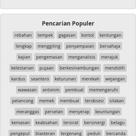
Pencarian Populer
rebahan
tempek
gagasan
kontol
kentungan
lengkap
menggiling
penyampaian
bersahaja
kajian
pengemasan
menganalisis
merajuk
kelestarian
pujaan
berkesinambungan
mendidih
kardus
seantero
keturunan
merekah
wejangan
wawasan
antonim
pembual
memengaruhi
pelancong
memek
membual
terobsesi
silakan
meranggas
persetan
menyerap
keuntungan
kemasan
keabsahan
tersirat
bersinergi
belagu
pengepul
blasteran
tergenang
peduli
bercanda