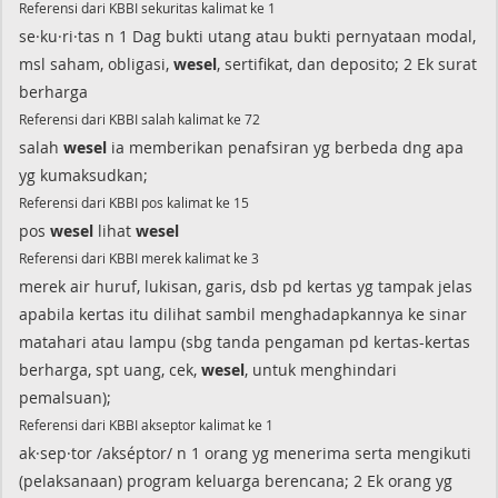
Referensi dari KBBI sekuritas kalimat ke 1
se·ku·ri·tas n 1 Dag bukti utang atau bukti pernyataan modal,
msl saham, obligasi,
wesel
, sertifikat, dan deposito; 2 Ek surat
berharga
Referensi dari KBBI salah kalimat ke 72
salah
wesel
ia memberikan penafsiran yg berbeda dng apa
yg kumaksudkan;
Referensi dari KBBI pos kalimat ke 15
pos
wesel
lihat
wesel
Referensi dari KBBI merek kalimat ke 3
merek air huruf, lukisan, garis, dsb pd kertas yg tampak jelas
apabila kertas itu dilihat sambil menghadapkannya ke sinar
matahari atau lampu (sbg tanda pengaman pd kertas-kertas
berharga, spt uang, cek,
wesel
, untuk menghindari
pemalsuan);
Referensi dari KBBI akseptor kalimat ke 1
ak·sep·tor /akséptor/ n 1 orang yg menerima serta mengikuti
(pelaksanaan) program keluarga berencana; 2 Ek orang yg