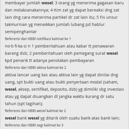
membayar jumlah
wesel
; 3 orang yg menerima gagasan baru
dan melaksanakannya; 4 Kim zat yg dapat bereaksi dng zat
lain dng cara menerima partikel dr zat lain itu; 5 Fis unsur
takmurnian yg menaikkan jumlah lubang pd hablur
semipenghantar
Referensi dari KBBI notifikasi kalimat ke 1
no·ti·fi·ka·si n 1 pemberitahuan atau kabar tt penawaran
barang dsb; 2 pemberitahuan oleh pemegang surat
wesel
kpd penarik tt adanya penolakan pembayaran
Referensi dari KBBI aktiva kalimat ke 2
aktiva lancar uang kas atau aktiva lain yg dapat dinilai dng
uang, spt bukti uang atau bukti penyertaan modal (saham,
wesel
, aksep, sertifikat, deposito, dsb) yg dimiliki sbg investasi
atau yg dapat diuangkan dl jangka waktu kurang dr satu
tahun (spt tagihan);
Referensi dari KBBI wesel kalimat ke 2
wesel
bank
wesel
yg ditarik oleh suatu bank atas bank lain;
Referensi dari KBBI segi kalimat ke 3