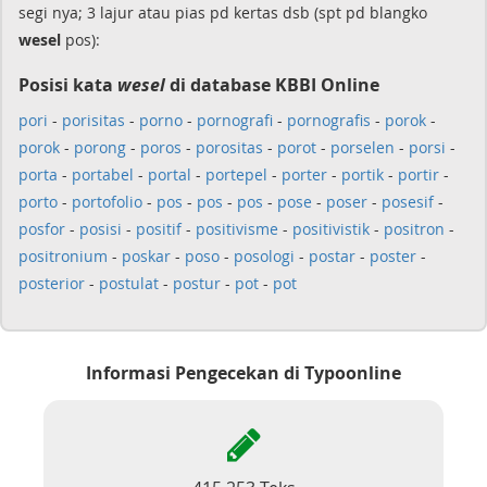
segi nya; 3 lajur atau pias pd kertas dsb (spt pd blangko
wesel
pos):
Posisi kata
wesel
di database KBBI Online
pori
-
porisitas
-
porno
-
pornografi
-
pornografis
-
porok
-
porok
-
porong
-
poros
-
porositas
-
porot
-
porselen
-
porsi
-
porta
-
portabel
-
portal
-
portepel
-
porter
-
portik
-
portir
-
porto
-
portofolio
-
pos
-
pos
-
pos
-
pose
-
poser
-
posesif
-
posfor
-
posisi
-
positif
-
positivisme
-
positivistik
-
positron
-
positronium
-
poskar
-
poso
-
posologi
-
postar
-
poster
-
posterior
-
postulat
-
postur
-
pot
-
pot
Informasi Pengecekan di Typoonline