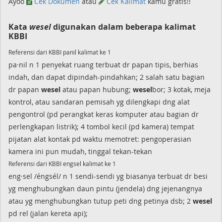
Ayoo
Cek Dokumen
atau
Cek Kalimat
kamu gratis!!
Kata
wesel
digunakan dalam beberapa kalimat
KBBI
Referensi dari KBBI panil kalimat ke 1
pa·nil n 1 penyekat ruang terbuat dr papan tipis, berhias
indah, dan dapat dipindah-pindahkan; 2 salah satu bagian
dr papan
wesel
atau papan hubung;
wesel
bor; 3 kotak, meja
kontrol, atau sandaran pemisah yg dilengkapi dng alat
pengontrol (pd perangkat keras komputer atau bagian dr
perlengkapan listrik); 4 tombol kecil (pd kamera) tempat
pijatan alat kontak pd waktu memotret: pengoperasian
kamera ini pun mudah, tinggal tekan-tekan
Referensi dari KBBI engsel kalimat ke 1
eng·sel /éngsél/ n 1 sendi-sendi yg biasanya terbuat dr besi
yg menghubungkan daun pintu (jendela) dng jejenangnya
atau yg menghubungkan tutup peti dng petinya dsb; 2
wesel
pd rel (jalan kereta api);