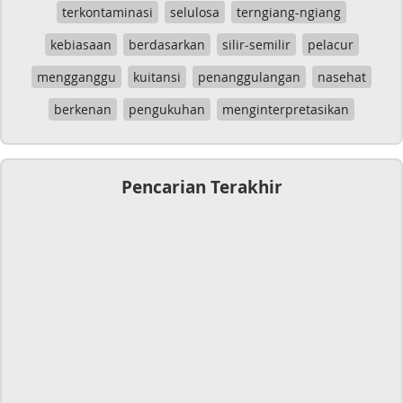
terkontaminasi
selulosa
terngiang-ngiang
kebiasaan
berdasarkan
silir-semilir
pelacur
mengganggu
kuitansi
penanggulangan
nasehat
berkenan
pengukuhan
menginterpretasikan
Pencarian Terakhir