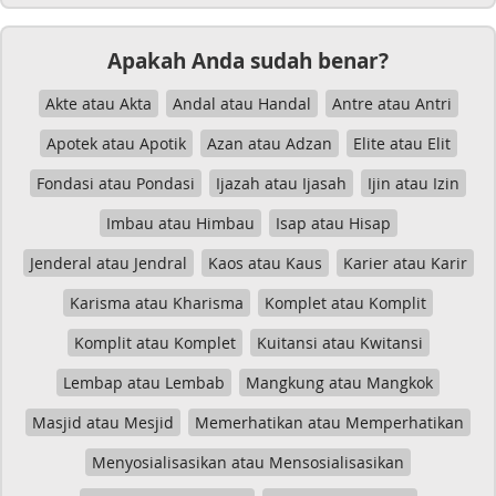
Apakah Anda sudah benar?
Akte atau Akta
Andal atau Handal
Antre atau Antri
Apotek atau Apotik
Azan atau Adzan
Elite atau Elit
Fondasi atau Pondasi
Ijazah atau Ijasah
Ijin atau Izin
Imbau atau Himbau
Isap atau Hisap
Jenderal atau Jendral
Kaos atau Kaus
Karier atau Karir
Karisma atau Kharisma
Komplet atau Komplit
Komplit atau Komplet
Kuitansi atau Kwitansi
Lembap atau Lembab
Mangkung atau Mangkok
Masjid atau Mesjid
Memerhatikan atau Memperhatikan
Menyosialisasikan atau Mensosialisasikan