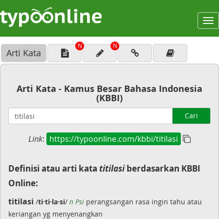
To
na
N
N
Arti Kata
Arti Kata - Kamus Besar Bahasa Indonesia
(KBBI)
Cari
Link
:
https://typoonline.com/kbbi/titilasi
Definisi atau arti kata
titilasi
berdasarkan KBBI
Online:
titilasi
/
ti·ti·la·si
/
n Psi
perangsangan rasa ingin tahu atau
keriangan yg menyenangkan