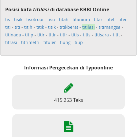
Posisi kata
titilasi
di database KBBI Online
tis
-
tisik
-
tisotropi
-
tisu
-
titah
-
titanium
-
titar
-
titel
-
titer
-
titi
-
titi
-
titih
-
titik
-
titik
-
titikberat
-
titilasi
-
titimangsa
-
titinada
-
titip
-
titir
-
titir
-
titir
-
titis
-
titis
-
titisara
-
titit
-
titrasi
-
titrimetri
-
tituler
-
tiung
-
tiup
Informasi Pengecekan di Typoonline
415.253 Teks