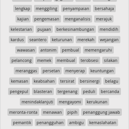
lengkap
menggiling
penyampaian
bersahaja
kajian
pengemasan
menganalisis
merajuk
kelestarian
pujaan
berkesinambungan
mendidih
kardus
seantero
keturunan
merekah
wejangan
wawasan
antonim
pembual
memengaruhi
pelancong
memek
membual
terobsesi
silakan
meranggas
persetan
menyerap
keuntungan
kemasan
keabsahan
tersirat
bersinergi
belagu
pengepul
blasteran
tergenang
peduli
bercanda
menindaklanjuti
mengayomi
kerukunan
meronta-ronta
menawan
pipih
penanggung jawab
pemantik
penangguhan
ambigu
kemaslahatan