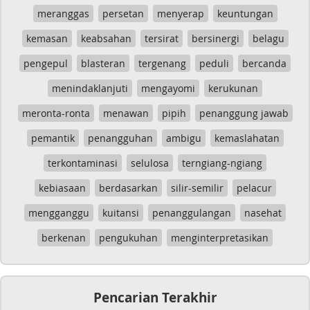
meranggas
persetan
menyerap
keuntungan
kemasan
keabsahan
tersirat
bersinergi
belagu
pengepul
blasteran
tergenang
peduli
bercanda
menindaklanjuti
mengayomi
kerukunan
meronta-ronta
menawan
pipih
penanggung jawab
pemantik
penangguhan
ambigu
kemaslahatan
terkontaminasi
selulosa
terngiang-ngiang
kebiasaan
berdasarkan
silir-semilir
pelacur
mengganggu
kuitansi
penanggulangan
nasehat
berkenan
pengukuhan
menginterpretasikan
Pencarian Terakhir