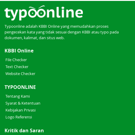
Typoonline adalah KBBI Online yang memudahkan proses
pengecekan kata yang tidak sesuai dengan KBBI atau typo pada
dokumen, kalimat, dan situs web.
KBBI Online
File Checker
Text Checker
Website Checker
TYPOONLINE
Tentang Kami
Syarat & Ketentuan
Kebijakan Privasi
Logo Referensi
Kritik dan Saran