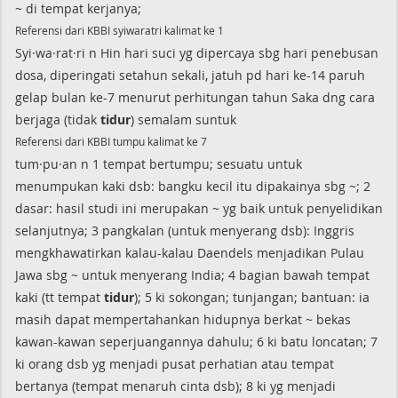
~ di tempat kerjanya;
Referensi dari KBBI syiwaratri kalimat ke 1
Syi·wa·rat·ri n Hin hari suci yg dipercaya sbg hari penebusan
dosa, diperingati setahun sekali, jatuh pd hari ke-14 paruh
gelap bulan ke-7 menurut perhitungan tahun Saka dng cara
berjaga (tidak
tidur
) semalam suntuk
Referensi dari KBBI tumpu kalimat ke 7
tum·pu·an n 1 tempat bertumpu; sesuatu untuk
menumpukan kaki dsb: bangku kecil itu dipakainya sbg ~; 2
dasar: hasil studi ini merupakan ~ yg baik untuk penyelidikan
selanjutnya; 3 pangkalan (untuk menyerang dsb): Inggris
mengkhawatirkan kalau-kalau Daendels menjadikan Pulau
Jawa sbg ~ untuk menyerang India; 4 bagian bawah tempat
kaki (tt tempat
tidur
); 5 ki sokongan; tunjangan; bantuan: ia
masih dapat mempertahankan hidupnya berkat ~ bekas
kawan-kawan seperjuangannya dahulu; 6 ki batu loncatan; 7
ki orang dsb yg menjadi pusat perhatian atau tempat
bertanya (tempat menaruh cinta dsb); 8 ki yg menjadi