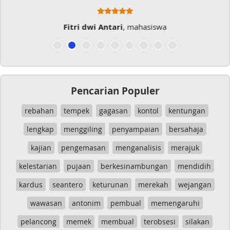
Musicer Indo
Pencarian Populer
rebahan
tempek
gagasan
kontol
kentungan
lengkap
menggiling
penyampaian
bersahaja
kajian
pengemasan
menganalisis
merajuk
kelestarian
pujaan
berkesinambungan
mendidih
kardus
seantero
keturunan
merekah
wejangan
wawasan
antonim
pembual
memengaruhi
pelancong
memek
membual
terobsesi
silakan