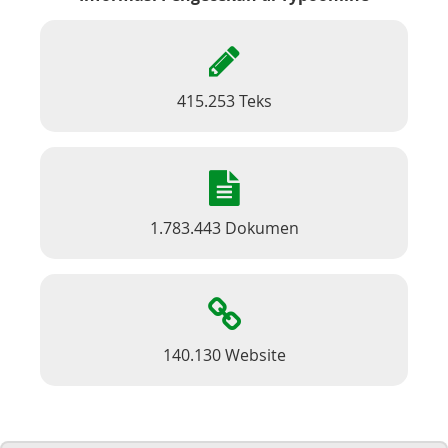
415.253 Teks
1.783.443 Dokumen
140.130 Website