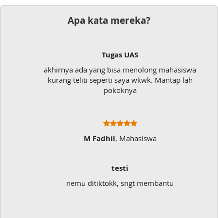
Apa kata mereka?
Tugas UAS
akhirnya ada yang bisa menolong mahasiswa
kurang teliti seperti saya wkwk. Mantap lah
pokoknya
M Fadhil
, Mahasiswa
testi
nemu ditiktokk, sngt membantu
S