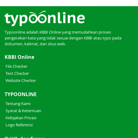
Typoonline adalah KBBI Online yang memudahkan proses
pengecekan kata yang tidak sesuai dengan KBBI atau typo pada
dokumen, kalimat, dan situs web.
KBBI Online
File Checker
Text Checker
Website Checker
TYPOONLINE
Tentang Kami
Syarat & Ketentuan
Kebijakan Privasi
Logo Referensi