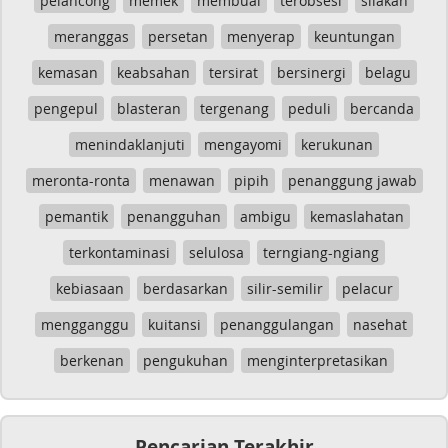
pelancong
memek
membual
terobsesi
silakan
meranggas
persetan
menyerap
keuntungan
kemasan
keabsahan
tersirat
bersinergi
belagu
pengepul
blasteran
tergenang
peduli
bercanda
menindaklanjuti
mengayomi
kerukunan
meronta-ronta
menawan
pipih
penanggung jawab
pemantik
penangguhan
ambigu
kemaslahatan
terkontaminasi
selulosa
terngiang-ngiang
kebiasaan
berdasarkan
silir-semilir
pelacur
mengganggu
kuitansi
penanggulangan
nasehat
berkenan
pengukuhan
menginterpretasikan
Pencarian Terakhir