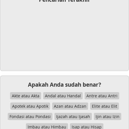
Apakah Anda sudah benar?
Akte atau Akta
Andal atau Handal
Antre atau Antri
Apotek atau Apotik
Azan atau Adzan
Elite atau Elit
Fondasi atau Pondasi
Ijazah atau Ijasah
Ijin atau Izin
Imbau atau Himbau
Isap atau Hisap