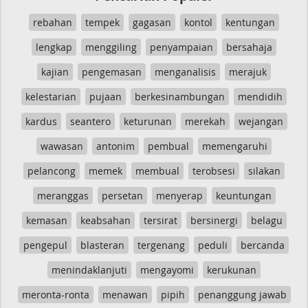
rebahan
tempek
gagasan
kontol
kentungan
lengkap
menggiling
penyampaian
bersahaja
kajian
pengemasan
menganalisis
merajuk
kelestarian
pujaan
berkesinambungan
mendidih
kardus
seantero
keturunan
merekah
wejangan
wawasan
antonim
pembual
memengaruhi
pelancong
memek
membual
terobsesi
silakan
meranggas
persetan
menyerap
keuntungan
kemasan
keabsahan
tersirat
bersinergi
belagu
pengepul
blasteran
tergenang
peduli
bercanda
menindaklanjuti
mengayomi
kerukunan
meronta-ronta
menawan
pipih
penanggung jawab