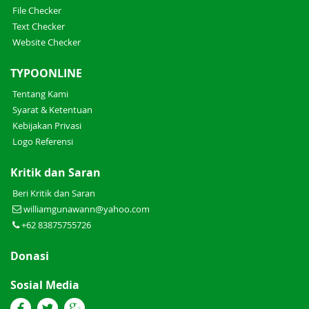
File Checker
Text Checker
Website Checker
TYPOONLINE
Tentang Kami
Syarat & Ketentuan
Kebijakan Privasi
Logo Referensi
Kritik dan Saran
Beri Kritik dan Saran
williamgunawann@yahoo.com
+62 83875755726
Donasi
Sosial Media