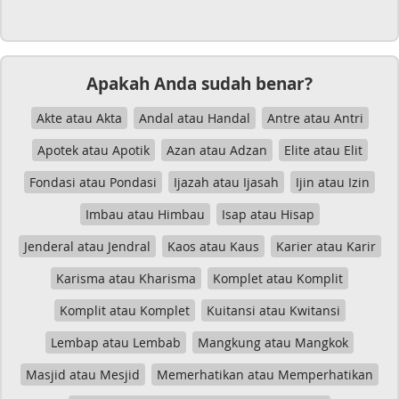
Apakah Anda sudah benar?
Akte atau Akta
Andal atau Handal
Antre atau Antri
Apotek atau Apotik
Azan atau Adzan
Elite atau Elit
Fondasi atau Pondasi
Ijazah atau Ijasah
Ijin atau Izin
Imbau atau Himbau
Isap atau Hisap
Jenderal atau Jendral
Kaos atau Kaus
Karier atau Karir
Karisma atau Kharisma
Komplet atau Komplit
Komplit atau Komplet
Kuitansi atau Kwitansi
Lembap atau Lembab
Mangkung atau Mangkok
Masjid atau Mesjid
Memerhatikan atau Memperhatikan