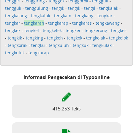
tenggiri
-
tenggiring
-
tenggok
-
tenggorok
-
tengguli
-
tengguli
-
tenggulung
-
tengik
-
tengik
-
tengil
-
tengkalak
-
tengkalang
-
tengkaluk
-
tengkam
-
tengkang
-
tengkar
-
tengkar
-
tengkarah
-
tengkarap
-
tengkaras
-
tengkawang
-
tengkek
-
tengkel
-
tengkelek
-
tengker
-
tengkerong
-
tengkes
-
tengkik
-
tengking
-
tengkoh
-
tengkok
-
tengkolak
-
tengkolok
-
tengkorak
-
tengku
-
tengkujuh
-
tengkuk
-
tengkulak
-
tengkuluk
-
tengkurap
Informasi Pengecekan di Typoonline
415.253 Teks