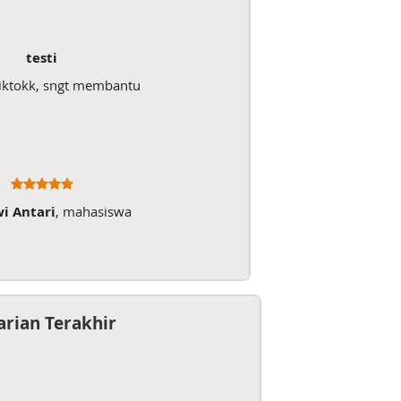
testi
iktokk, sngt membantu
wi Antari
, mahasiswa
arian Terakhir