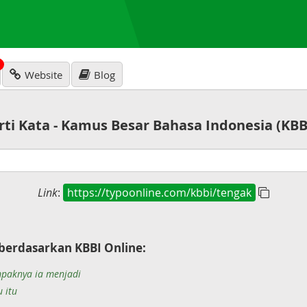
N
Website
Blog
rti Kata - Kamus Besar Bahasa Indonesia (KBB
Link
:
https://typoonline.com/kbbi/tengak
berdasarkan KBBI Online:
paknya ia menjadi
 itu