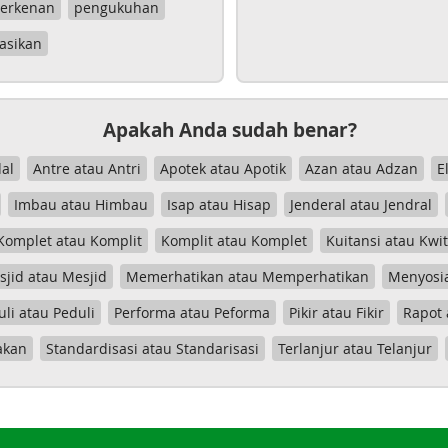
erkenan
pengukuhan
asikan
Apakah Anda sudah benar?
al
Antre atau Antri
Apotek atau Apotik
Azan atau Adzan
E
Imbau atau Himbau
Isap atau Hisap
Jenderal atau Jendral
Komplet atau Komplit
Komplit atau Komplet
Kuitansi atau Kwi
jid atau Mesjid
Memerhatikan atau Memperhatikan
Menyosia
uli atau Peduli
Performa atau Peforma
Pikir atau Fikir
Rapot 
akan
Standardisasi atau Standarisasi
Terlanjur atau Telanjur