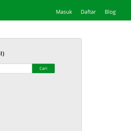
(current)
(current)
(curre
Masuk
Daftar
Blog
I)
Cari