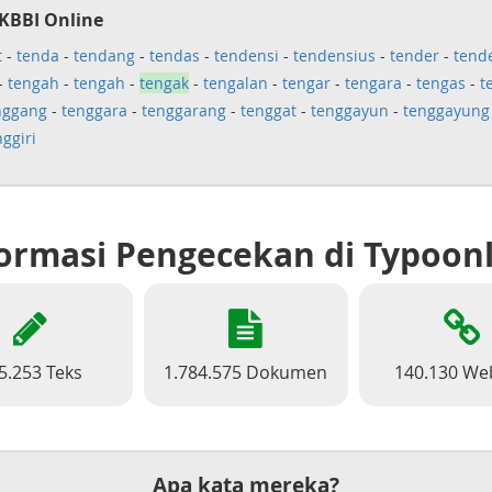
KBBI Online
t
-
tenda
-
tendang
-
tendas
-
tendensi
-
tendensius
-
tender
-
tend
-
tengah
-
tengah
-
tengak
-
tengalan
-
tengar
-
tengara
-
tengas
-
t
nggang
-
tenggara
-
tenggarang
-
tenggat
-
tenggayun
-
tenggayung
nggiri
ormasi Pengecekan di Typoon
5.253 Teks
1.784.575 Dokumen
140.130 We
Apa kata mereka?