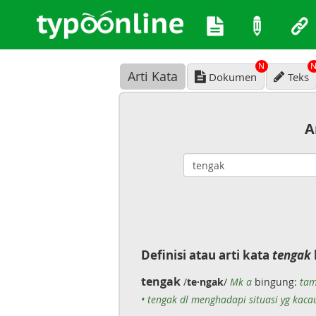
N
Arti Kata
Dokumen
Teks
A
Definisi atau arti kata
tengak
tengak
/
te·ngak
/
Mk a
bingung:
tam
• tengak dl menghadapi situasi yg kacau