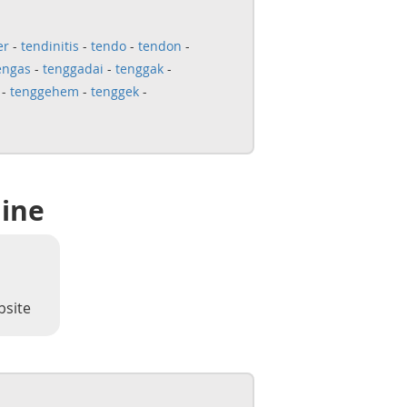
er
-
tendinitis
-
tendo
-
tendon
-
engas
-
tenggadai
-
tenggak
-
-
tenggehem
-
tenggek
-
line
bsite