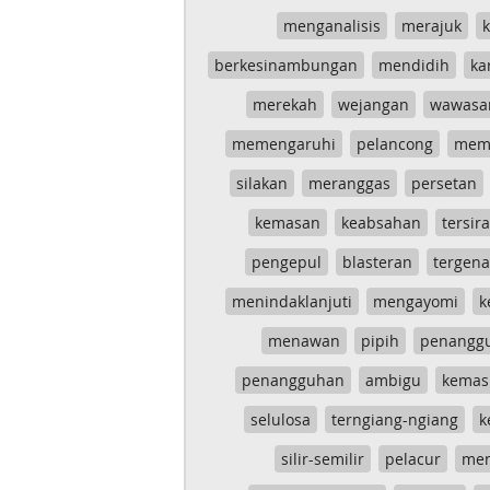
menganalisis
merajuk
k
berkesinambungan
mendidih
ka
merekah
wejangan
wawasa
memengaruhi
pelancong
mem
silakan
meranggas
persetan
kemasan
keabsahan
tersira
pengepul
blasteran
tergen
menindaklanjuti
mengayomi
k
menawan
pipih
penangg
penangguhan
ambigu
kemas
selulosa
terngiang-ngiang
k
silir-semilir
pelacur
me