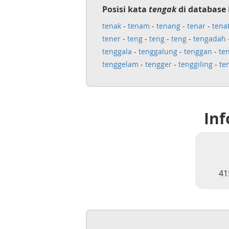
Posisi kata
tengak
di database 
tenak
-
tenam
-
tenang
-
tenar
-
tena
tener
-
teng
-
teng
-
teng
-
tengadah
tenggala
-
tenggalung
-
tenggan
-
te
tenggelam
-
tengger
-
tenggiling
-
te
Inf
41