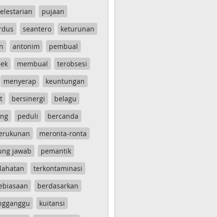
elestarian
pujaan
rdus
seantero
keturunan
n
antonim
pembual
ek
membual
terobsesi
menyerap
keuntungan
t
bersinergi
belagu
ang
peduli
bercanda
erukunan
meronta-ronta
ung jawab
pemantik
lahatan
terkontaminasi
ebiasaan
berdasarkan
ngganggu
kuitansi