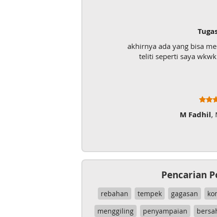
Tuga
akhirnya ada yang bisa m
teliti seperti saya wk
M Fadhil
,
Pencarian P
rebahan
tempek
gagasan
ko
menggiling
penyampaian
bersa