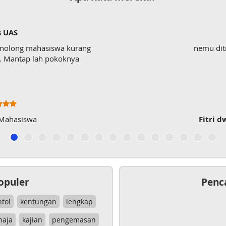
s UAS
enolong mahasiswa kurang
nemu dit
wk. Mantap lah pokoknya
 Mahasiswa
Fitri d
opuler
Penc
ntol
kentungan
lengkap
haja
kajian
pengemasan