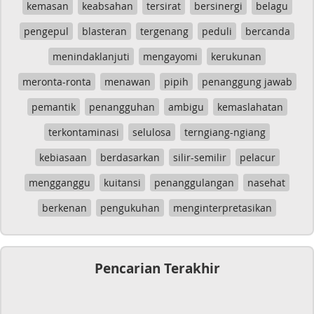
kemasan
keabsahan
tersirat
bersinergi
belagu
pengepul
blasteran
tergenang
peduli
bercanda
menindaklanjuti
mengayomi
kerukunan
meronta-ronta
menawan
pipih
penanggung jawab
pemantik
penangguhan
ambigu
kemaslahatan
terkontaminasi
selulosa
terngiang-ngiang
kebiasaan
berdasarkan
silir-semilir
pelacur
mengganggu
kuitansi
penanggulangan
nasehat
berkenan
pengukuhan
menginterpretasikan
Pencarian Terakhir