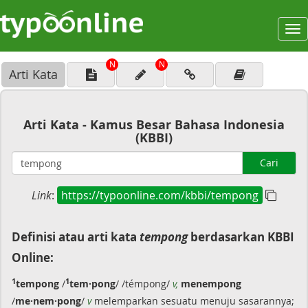
To
na
N
N
Arti Kata
Arti Kata - Kamus Besar Bahasa Indonesia
(KBBI)
Cari
Link
:
https://typoonline.com/kbbi/tempong
Definisi atau arti kata
tempong
berdasarkan KBBI
Online:
1
1
tempong
/
tem·pong
/ /témpong/
v,
menempong
/
me·nem·pong
/
v
melemparkan sesuatu menuju sasarannya;