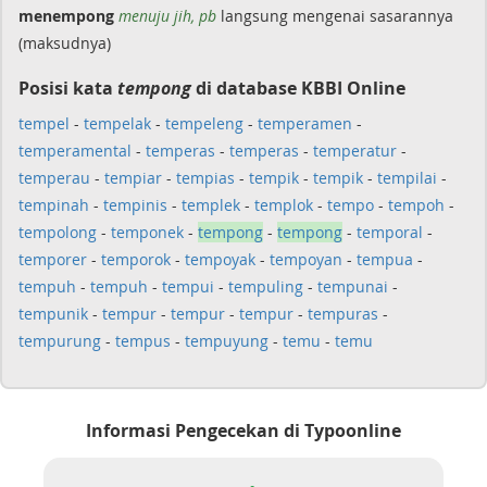
menempong
menuju jih, pb
langsung mengenai sasarannya
(maksudnya)
Posisi kata
tempong
di database KBBI Online
tempel
-
tempelak
-
tempeleng
-
temperamen
-
temperamental
-
temperas
-
temperas
-
temperatur
-
temperau
-
tempiar
-
tempias
-
tempik
-
tempik
-
tempilai
-
tempinah
-
tempinis
-
templek
-
templok
-
tempo
-
tempoh
-
tempolong
-
temponek
-
tempong
-
tempong
-
temporal
-
temporer
-
temporok
-
tempoyak
-
tempoyan
-
tempua
-
tempuh
-
tempuh
-
tempui
-
tempuling
-
tempunai
-
tempunik
-
tempur
-
tempur
-
tempur
-
tempuras
-
tempurung
-
tempus
-
tempuyung
-
temu
-
temu
Informasi Pengecekan di Typoonline