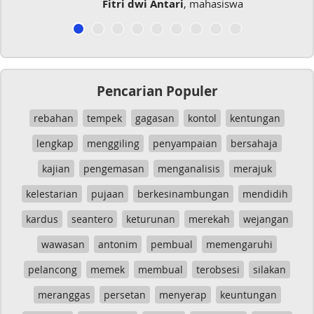
Fitri dwi Antari
, mahasiswa
Pencarian Populer
rebahan
tempek
gagasan
kontol
kentungan
lengkap
menggiling
penyampaian
bersahaja
kajian
pengemasan
menganalisis
merajuk
kelestarian
pujaan
berkesinambungan
mendidih
kardus
seantero
keturunan
merekah
wejangan
wawasan
antonim
pembual
memengaruhi
pelancong
memek
membual
terobsesi
silakan
meranggas
persetan
menyerap
keuntungan