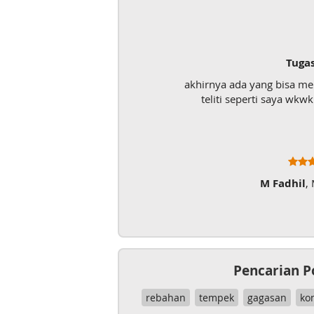
Tuga
akhirnya ada yang bisa m
teliti seperti saya wk
M Fadhil
,
Pencarian P
rebahan
tempek
gagasan
ko