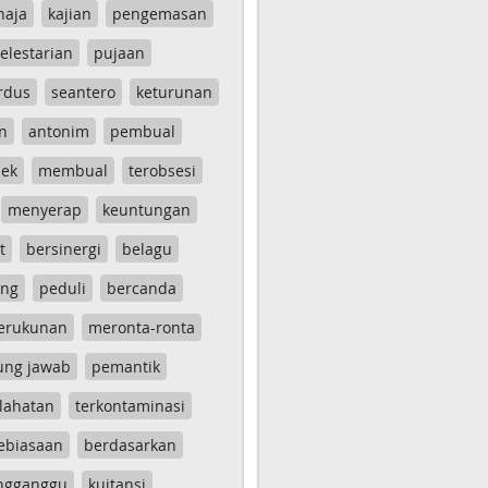
haja
kajian
pengemasan
elestarian
pujaan
rdus
seantero
keturunan
n
antonim
pembual
ek
membual
terobsesi
menyerap
keuntungan
t
bersinergi
belagu
ang
peduli
bercanda
erukunan
meronta-ronta
ung jawab
pemantik
lahatan
terkontaminasi
ebiasaan
berdasarkan
ngganggu
kuitansi