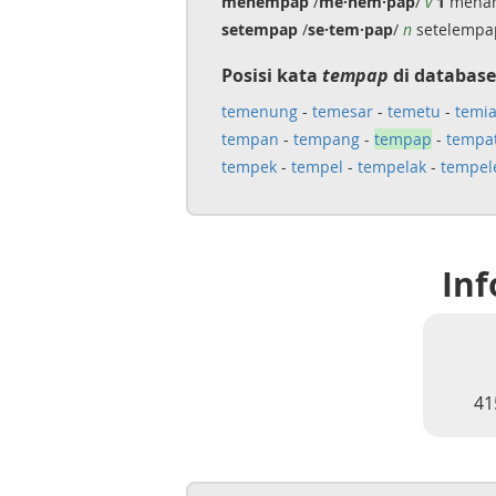
menempap
/
me·nem·pap
/
v
1
menar
setempap
/
se·tem·pap
/
n
setelempa
Posisi kata
tempap
di database
temenung
-
temesar
-
temetu
-
temi
tempan
-
tempang
-
tempap
-
tempa
tempek
-
tempel
-
tempelak
-
tempel
Inf
41