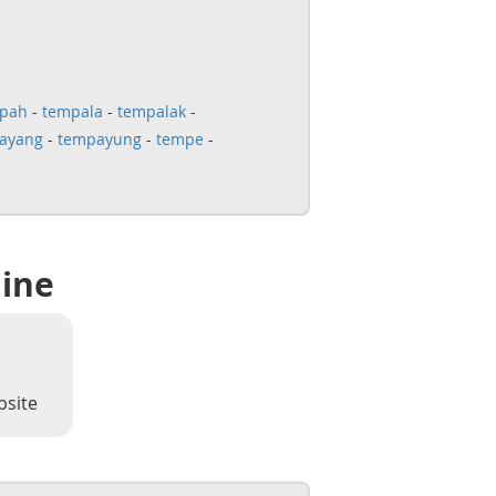
pah
-
tempala
-
tempalak
-
ayang
-
tempayung
-
tempe
-
line
bsite