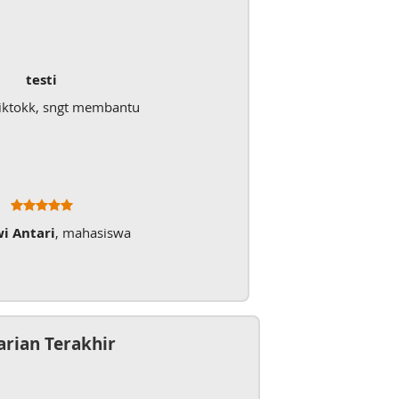
testi
iktokk, sngt membantu
wi Antari
, mahasiswa
arian Terakhir