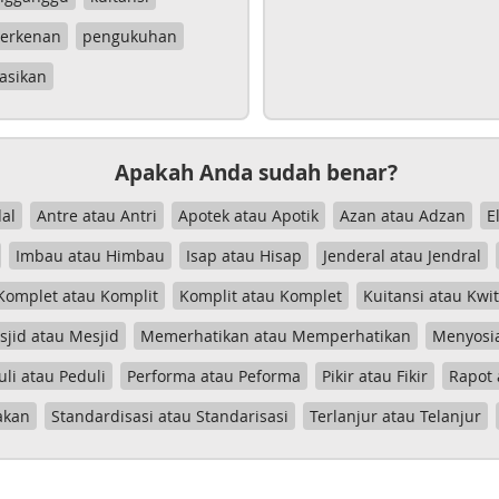
erkenan
pengukuhan
asikan
Apakah Anda sudah benar?
al
Antre atau Antri
Apotek atau Apotik
Azan atau Adzan
E
Imbau atau Himbau
Isap atau Hisap
Jenderal atau Jendral
Komplet atau Komplit
Komplit atau Komplet
Kuitansi atau Kwi
jid atau Mesjid
Memerhatikan atau Memperhatikan
Menyosia
uli atau Peduli
Performa atau Peforma
Pikir atau Fikir
Rapot 
akan
Standardisasi atau Standarisasi
Terlanjur atau Telanjur