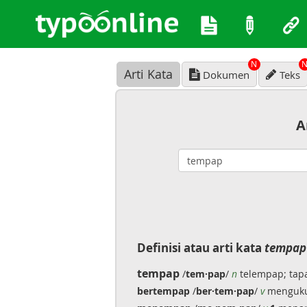
N
Arti Kata
Dokumen
Teks
A
Definisi atau arti kata
tempap
tempap
/
tem·pap
/
n
telempap; tap
bertempap
/
ber·tem·pap
/
v
menguku