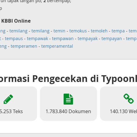
uh tapak tangan pd;
2
bertempap;
p
 KBBI Online
ang
-
temilang
-
temilang
-
temin
-
temokus
-
temoleh
-
tempa
-
tem
t
-
tempaus
-
tempawak
-
tempawan
-
tempayak
-
tempayan
-
temp
eng
-
temperamen
-
temperamental
ormasi Pengecekan di Typoon
5.253 Teks
1.783.840 Dokumen
140.130 We