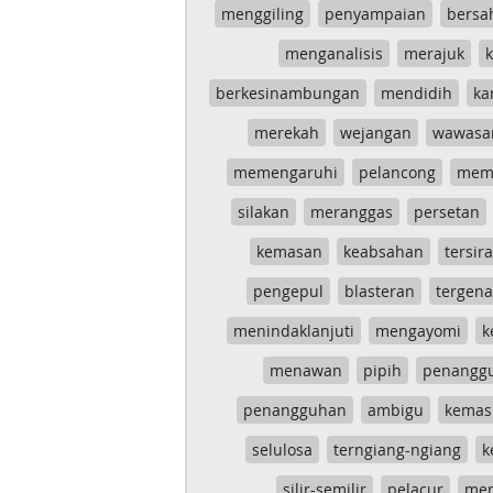
menggiling
penyampaian
bersa
menganalisis
merajuk
k
berkesinambungan
mendidih
ka
merekah
wejangan
wawasa
memengaruhi
pelancong
mem
silakan
meranggas
persetan
kemasan
keabsahan
tersira
pengepul
blasteran
tergen
menindaklanjuti
mengayomi
k
menawan
pipih
penangg
penangguhan
ambigu
kemas
selulosa
terngiang-ngiang
k
silir-semilir
pelacur
me