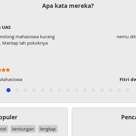
Apa kata mereka?
s UAS
enolong mahasiswa kurang
nemu dit
wk. Mantap lah pokoknya
 Mahasiswa
Fitri d
opuler
Penc
ntol
kentungan
lengkap