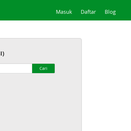
(current)
(current)
(curre
Masuk
Daftar
Blog
I)
Cari