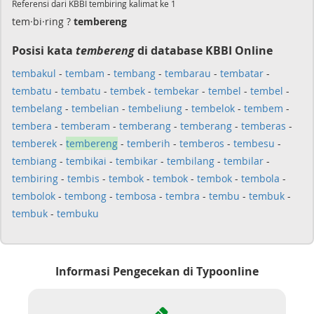
Referensi dari KBBI tembiring kalimat ke 1
tem·bi·ring ?
tembereng
Posisi kata
tembereng
di database KBBI Online
tembakul
-
tembam
-
tembang
-
tembarau
-
tembatar
-
tembatu
-
tembatu
-
tembek
-
tembekar
-
tembel
-
tembel
-
tembelang
-
tembelian
-
tembeliung
-
tembelok
-
tembem
-
tembera
-
temberam
-
temberang
-
temberang
-
temberas
-
temberek
-
tembereng
-
temberih
-
temberos
-
tembesu
-
tembiang
-
tembikai
-
tembikar
-
tembilang
-
tembilar
-
tembiring
-
tembis
-
tembok
-
tembok
-
tembok
-
tembola
-
tembolok
-
tembong
-
tembosa
-
tembra
-
tembu
-
tembuk
-
tembuk
-
tembuku
Informasi Pengecekan di Typoonline