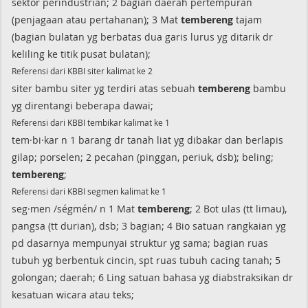
sektor perindustrian; 2 bagian daerah pertempuran
(penjagaan atau pertahanan); 3 Mat
tembereng
tajam
(bagian bulatan yg berbatas dua garis lurus yg ditarik dr
keliling ke titik pusat bulatan);
Referensi dari KBBI siter kalimat ke 2
siter bambu siter yg terdiri atas sebuah
tembereng
bambu
yg direntangi beberapa dawai;
Referensi dari KBBI tembikar kalimat ke 1
tem·bi·kar n 1 barang dr tanah liat yg dibakar dan berlapis
gilap; porselen; 2 pecahan (pinggan, periuk, dsb); beling;
tembereng
;
Referensi dari KBBI segmen kalimat ke 1
seg·men /ségmén/ n 1 Mat
tembereng
; 2 Bot ulas (tt limau),
pangsa (tt durian), dsb; 3 bagian; 4 Bio satuan rangkaian yg
pd dasarnya mempunyai struktur yg sama; bagian ruas
tubuh yg berbentuk cincin, spt ruas tubuh cacing tanah; 5
golongan; daerah; 6 Ling satuan bahasa yg diabstraksikan dr
kesatuan wicara atau teks;