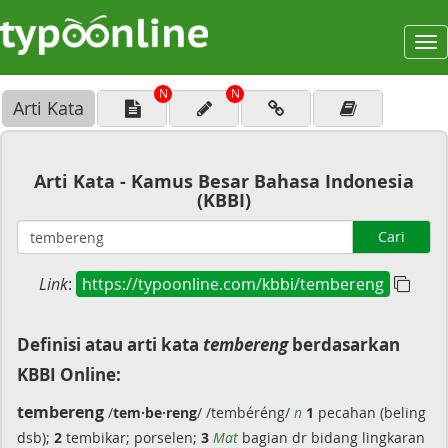
To
na
N
N
Arti Kata
Arti Kata - Kamus Besar Bahasa Indonesia
(KBBI)
Cari
Link
:
https://typoonline.com/kbbi/tembereng
Definisi atau arti kata
tembereng
berdasarkan
KBBI Online:
tembereng
/
tem·be·reng
/ /tembéréng/
n
1
pecahan (beling
dsb);
2
tembikar; porselen;
3
Mat
bagian dr bidang lingkaran