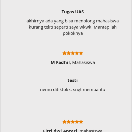
Tugas UAS
akhirnya ada yang bisa menolong mahasiswa
kurang teliti seperti saya wkwk. Mantap lah
pokoknya
M Fadhil
, Mahasiswa
testi
nemu ditiktokk, sngt membantu
Sa
Fitri dwi Antari
, mahasiswa