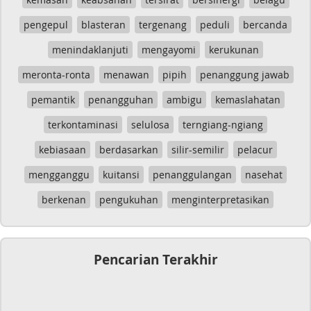
pengepul
blasteran
tergenang
peduli
bercanda
menindaklanjuti
mengayomi
kerukunan
meronta-ronta
menawan
pipih
penanggung jawab
pemantik
penangguhan
ambigu
kemaslahatan
terkontaminasi
selulosa
terngiang-ngiang
kebiasaan
berdasarkan
silir-semilir
pelacur
mengganggu
kuitansi
penanggulangan
nasehat
berkenan
pengukuhan
menginterpretasikan
Pencarian Terakhir