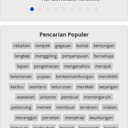
Pencarian Populer
rebahan
tempek
gagasan
kontol
kentungan
lengkap
menggiling
penyampaian
bersahaja
kajian
pengemasan
menganalisis
merajuk
kelestarian
pujaan
berkesinambungan
mendidih
kardus
seantero
keturunan
merekah
wejangan
wawasan
antonim
pembual
memengaruhi
pelancong
memek
membual
terobsesi
silakan
meranggas
persetan
menyerap
keuntungan
kemasan
keabsahan
tersirat
bersinergi
belagu