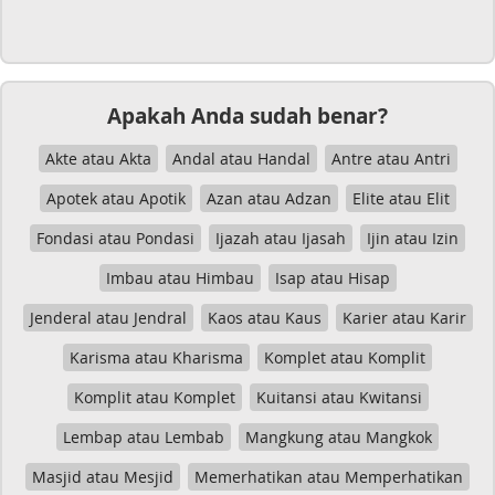
Apakah Anda sudah benar?
Akte atau Akta
Andal atau Handal
Antre atau Antri
Apotek atau Apotik
Azan atau Adzan
Elite atau Elit
Fondasi atau Pondasi
Ijazah atau Ijasah
Ijin atau Izin
Imbau atau Himbau
Isap atau Hisap
Jenderal atau Jendral
Kaos atau Kaus
Karier atau Karir
Karisma atau Kharisma
Komplet atau Komplit
Komplit atau Komplet
Kuitansi atau Kwitansi
Lembap atau Lembab
Mangkung atau Mangkok
Masjid atau Mesjid
Memerhatikan atau Memperhatikan