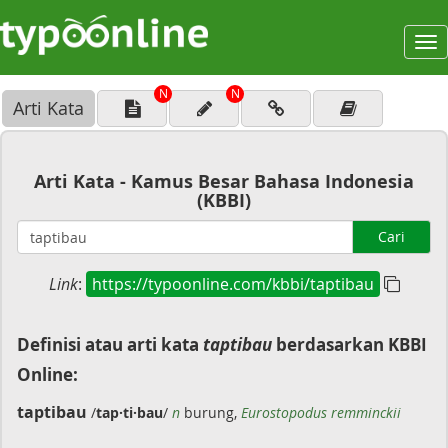
To
na
N
N
Arti Kata
Arti Kata - Kamus Besar Bahasa Indonesia
(KBBI)
Cari
Link
:
https://typoonline.com/kbbi/taptibau
Definisi atau arti kata
taptibau
berdasarkan KBBI
Online:
taptibau
/
tap·ti·bau
/
n
burung,
Eurostopodus remminckii