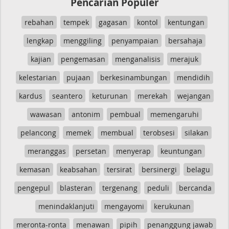
Pencarian Populer
rebahan
tempek
gagasan
kontol
kentungan
lengkap
menggiling
penyampaian
bersahaja
kajian
pengemasan
menganalisis
merajuk
kelestarian
pujaan
berkesinambungan
mendidih
kardus
seantero
keturunan
merekah
wejangan
wawasan
antonim
pembual
memengaruhi
pelancong
memek
membual
terobsesi
silakan
meranggas
persetan
menyerap
keuntungan
kemasan
keabsahan
tersirat
bersinergi
belagu
pengepul
blasteran
tergenang
peduli
bercanda
menindaklanjuti
mengayomi
kerukunan
meronta-ronta
menawan
pipih
penanggung jawab