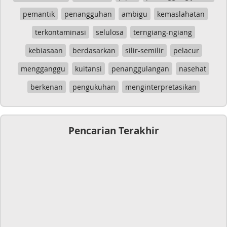
pemantik
penangguhan
ambigu
kemaslahatan
terkontaminasi
selulosa
terngiang-ngiang
kebiasaan
berdasarkan
silir-semilir
pelacur
mengganggu
kuitansi
penanggulangan
nasehat
berkenan
pengukuhan
menginterpretasikan
Pencarian Terakhir