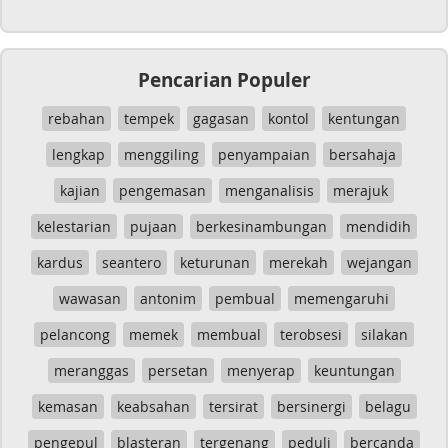
Pencarian Populer
rebahan
tempek
gagasan
kontol
kentungan
lengkap
menggiling
penyampaian
bersahaja
kajian
pengemasan
menganalisis
merajuk
kelestarian
pujaan
berkesinambungan
mendidih
kardus
seantero
keturunan
merekah
wejangan
wawasan
antonim
pembual
memengaruhi
pelancong
memek
membual
terobsesi
silakan
meranggas
persetan
menyerap
keuntungan
kemasan
keabsahan
tersirat
bersinergi
belagu
pengepul
blasteran
tergenang
peduli
bercanda