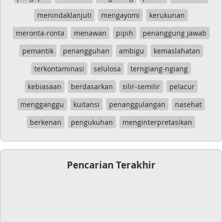
menindaklanjuti
mengayomi
kerukunan
meronta-ronta
menawan
pipih
penanggung jawab
pemantik
penangguhan
ambigu
kemaslahatan
terkontaminasi
selulosa
terngiang-ngiang
kebiasaan
berdasarkan
silir-semilir
pelacur
mengganggu
kuitansi
penanggulangan
nasehat
berkenan
pengukuhan
menginterpretasikan
Pencarian Terakhir