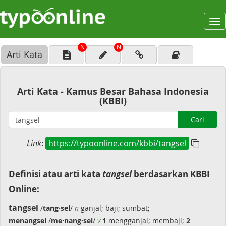
To
na
N
N
Arti Kata
Arti Kata - Kamus Besar Bahasa Indonesia
(KBBI)
Cari
Link
:
https://typoonline.com/kbbi/tangsel
Definisi atau arti kata
tangsel
berdasarkan KBBI
Online:
tangsel
/
tang·sel
/
n
ganjal; baji; sumbat;
menangsel
/
me·nang·sel
/
v
1
mengganjal; membaji;
2