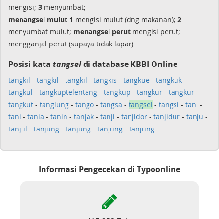
mengisi;
3
menyumbat;
menangsel
mulut 1
mengisi mulut (dng makanan);
2
menyumbat mulut;
menangsel
perut
mengisi perut;
mengganjal perut (supaya tidak lapar)
Posisi kata
tangsel
di database KBBI Online
tangkil
-
tangkil
-
tangkil
-
tangkis
-
tangkue
-
tangkuk
-
tangkul
-
tangkuptelentang
-
tangkup
-
tangkur
-
tangkur
-
tangkut
-
tanglung
-
tango
-
tangsa
-
tangsel
-
tangsi
-
tani
-
tani
-
tania
-
tanin
-
tanjak
-
tanji
-
tanjidor
-
tanjidur
-
tanju
-
tanjul
-
tanjung
-
tanjung
-
tanjung
-
tanjung
Informasi Pengecekan di Typoonline