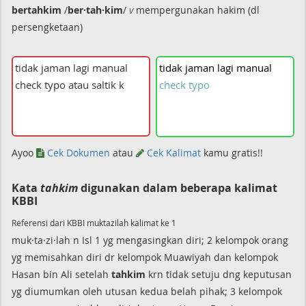
bertahkim
/
ber·tah·kim
/
v
mempergunakan hakim (dl
persengketaan)
tidak
jaman
lagi
manual
check
typo
Ayoo
Cek Dokumen
atau
Cek Kalimat
kamu gratis!!
Kata
tahkim
digunakan dalam beberapa kalimat
KBBI
Referensi dari KBBI muktazilah kalimat ke 1
muk·ta·zi·lah n Isl 1 yg mengasingkan diri; 2 kelompok orang
yg memisahkan diri dr kelompok Muawiyah dan kelompok
Hasan bin Ali setelah
tahkim
krn tidak setuju dng keputusan
yg diumumkan oleh utusan kedua belah pihak; 3 kelompok