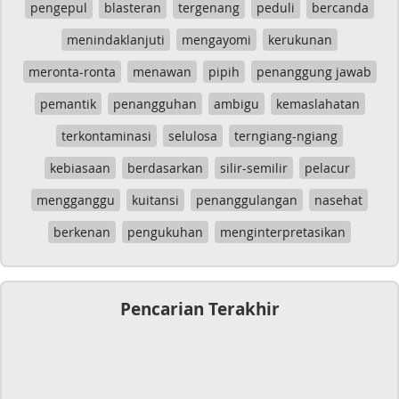
pengepul
blasteran
tergenang
peduli
bercanda
menindaklanjuti
mengayomi
kerukunan
meronta-ronta
menawan
pipih
penanggung jawab
pemantik
penangguhan
ambigu
kemaslahatan
terkontaminasi
selulosa
terngiang-ngiang
kebiasaan
berdasarkan
silir-semilir
pelacur
mengganggu
kuitansi
penanggulangan
nasehat
berkenan
pengukuhan
menginterpretasikan
Pencarian Terakhir