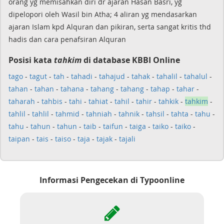
orang yg memisahkan diri dr ajaran Hasan Basri, yg
dipelopori oleh Wasil bin Atha; 4 aliran yg mendasarkan
ajaran Islam kpd Alquran dan pikiran, serta sangat kritis thd
hadis dan cara penafsiran Alquran
Posisi kata
tahkim
di database KBBI Online
tago
-
tagut
-
tah
-
tahadi
-
tahajud
-
tahak
-
tahalil
-
tahalul
-
tahan
-
tahan
-
tahana
-
tahang
-
tahang
-
tahap
-
tahar
-
taharah
-
tahbis
-
tahi
-
tahiat
-
tahil
-
tahir
-
tahkik
-
tahkim
-
tahlil
-
tahlil
-
tahmid
-
tahniah
-
tahnik
-
tahsil
-
tahta
-
tahu
-
tahu
-
tahun
-
tahun
-
taib
-
taifun
-
taiga
-
taiko
-
taiko
-
taipan
-
tais
-
taiso
-
taja
-
tajak
-
tajali
Informasi Pengecekan di Typoonline