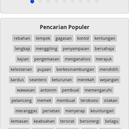
Pencarian Populer
rebahan
tempek
gagasan
kontol
kentungan
lengkap
menggiling
penyampaian
bersahaja
kajian
pengemasan
menganalisis
merajuk
kelestarian
pujaan
berkesinambungan
mendidih
kardus
seantero
keturunan
merekah
wejangan
wawasan
antonim
pembual
memengaruhi
pelancong
memek
membual
terobsesi
silakan
meranggas
persetan
menyerap
keuntungan
kemasan
keabsahan
tersirat
bersinergi
belagu