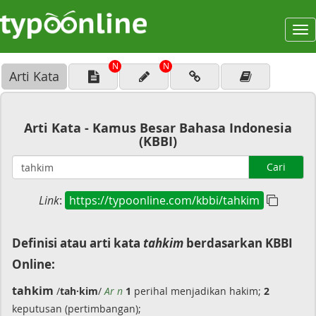
To
na
N
N
Arti Kata
Arti Kata - Kamus Besar Bahasa Indonesia
(KBBI)
Cari
Link
:
https://typoonline.com/kbbi/tahkim
Definisi atau arti kata
tahkim
berdasarkan KBBI
Online:
tahkim
/
tah·kim
/
Ar n
1
perihal menjadikan hakim;
2
keputusan (pertimbangan);