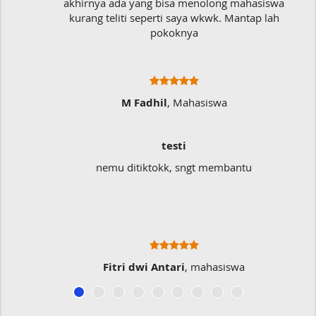
akhirnya ada yang bisa menolong mahasiswa
kurang teliti seperti saya wkwk. Mantap lah
pokoknya
M Fadhil
, Mahasiswa
testi
nemu ditiktokk, sngt membantu
Fitri dwi Antari
, mahasiswa