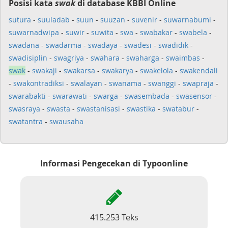
Posisi kata
swak
di database KBBI Online
sutura
-
suuladab
-
suun
-
suuzan
-
suvenir
-
suwarnabumi
-
suwarnadwipa
-
suwir
-
suwita
-
swa
-
swabakar
-
swabela
-
swadana
-
swadarma
-
swadaya
-
swadesi
-
swadidik
-
swadisiplin
-
swagriya
-
swahara
-
swaharga
-
swaimbas
-
swak
-
swakaji
-
swakarsa
-
swakarya
-
swakelola
-
swakendali
-
swakontradiksi
-
swalayan
-
swanama
-
swanggi
-
swapraja
-
swarabakti
-
swarawati
-
swarga
-
swasembada
-
swasensor
-
swasraya
-
swasta
-
swastanisasi
-
swastika
-
swatabur
-
swatantra
-
swausaha
Informasi Pengecekan di Typoonline
415.253 Teks