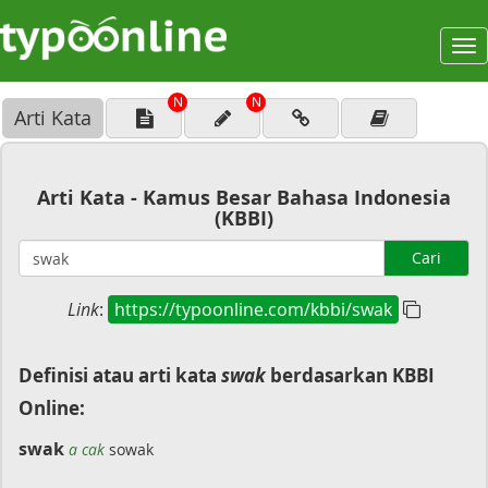
To
na
N
N
Arti Kata
Arti Kata - Kamus Besar Bahasa Indonesia
(KBBI)
Cari
Link
:
https://typoonline.com/kbbi/swak
Definisi atau arti kata
swak
berdasarkan KBBI
Online:
swak
a cak
sowak