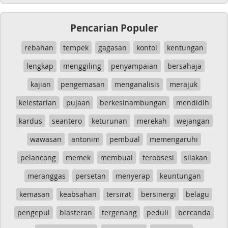
Pencarian Populer
rebahan
tempek
gagasan
kontol
kentungan
lengkap
menggiling
penyampaian
bersahaja
kajian
pengemasan
menganalisis
merajuk
kelestarian
pujaan
berkesinambungan
mendidih
kardus
seantero
keturunan
merekah
wejangan
wawasan
antonim
pembual
memengaruhi
pelancong
memek
membual
terobsesi
silakan
meranggas
persetan
menyerap
keuntungan
kemasan
keabsahan
tersirat
bersinergi
belagu
pengepul
blasteran
tergenang
peduli
bercanda