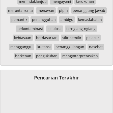
menindaklanjuti
mengayomi
kerukunan
meronta-ronta
menawan
pipih
penanggung jawab
pemantik
penangguhan
ambigu
kemaslahatan
terkontaminasi
selulosa
terngiang-ngiang
kebiasaan
berdasarkan
silir-semilir
pelacur
mengganggu
kuitansi
penanggulangan
nasehat
berkenan
pengukuhan
menginterpretasikan
Pencarian Terakhir