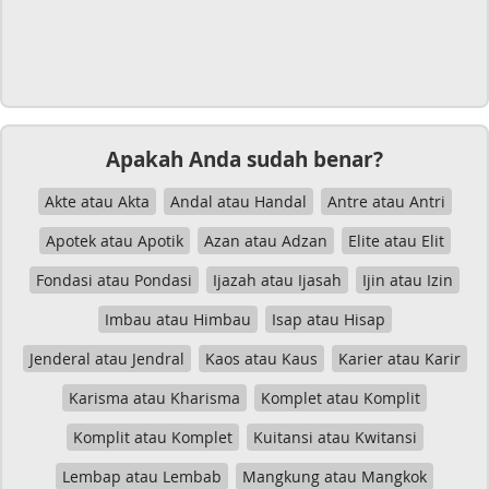
Apakah Anda sudah benar?
Akte atau Akta
Andal atau Handal
Antre atau Antri
Apotek atau Apotik
Azan atau Adzan
Elite atau Elit
Fondasi atau Pondasi
Ijazah atau Ijasah
Ijin atau Izin
Imbau atau Himbau
Isap atau Hisap
Jenderal atau Jendral
Kaos atau Kaus
Karier atau Karir
Karisma atau Kharisma
Komplet atau Komplit
Komplit atau Komplet
Kuitansi atau Kwitansi
Lembap atau Lembab
Mangkung atau Mangkok