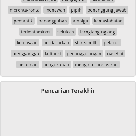
meronta-ronta
menawan
pipih
penanggung jawab
pemantik
penangguhan
ambigu
kemaslahatan
terkontaminasi
selulosa
terngiang-ngiang
kebiasaan
berdasarkan
silir-semilir
pelacur
mengganggu
kuitansi
penanggulangan
nasehat
berkenan
pengukuhan
menginterpretasikan
Pencarian Terakhir