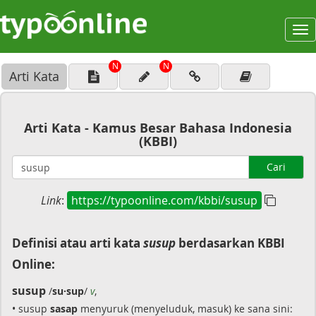
To
na
N
N
Arti Kata
Arti Kata - Kamus Besar Bahasa Indonesia
(KBBI)
Cari
Link
:
https://typoonline.com/kbbi/susup
Definisi atau arti kata
susup
berdasarkan KBBI
Online:
susup
/
su·sup
/
v
,
• susup
sasap
menyuruk (menyeluduk, masuk) ke sana sini: