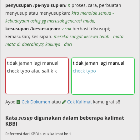
penyusupan
/
pe·nyu·sup·an
/
n
proses, cara, perbuatan
menyusup atau menyusupkan:
kita menolak semua -
kebudayaan asing yg merusak generasi muda;
kesusupan
/
ke·su·sup·an
/
v cak
berhasil disusupi;
kemasukan; kesisipan:
mereka sangat kecewa telah - mata-
mata di daerahnya; kakinya - duri
tidak
jaman
lagi
manual
check
typo
Ayoo
Cek Dokumen
atau
Cek Kalimat
kamu gratis!!
Kata
susup
digunakan dalam beberapa kalimat
KBBI
Referensi dari KBBI suruk kalimat ke 1