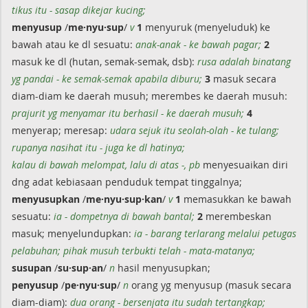
tikus itu - sasap dikejar kucing;
menyusup
/
me·nyu·sup
/
v
1
menyuruk (menyeluduk) ke
bawah atau ke dl sesuatu:
anak-anak - ke bawah pagar;
2
masuk ke dl (hutan, semak-semak, dsb):
rusa adalah binatang
yg pandai - ke semak-semak apabila diburu;
3
masuk secara
diam-diam ke daerah musuh; merembes ke daerah musuh:
prajurit yg menyamar itu berhasil - ke daerah musuh;
4
menyerap; meresap:
udara sejuk itu seolah-olah - ke tulang;
rupanya nasihat itu - juga ke dl hatinya;
kalau di bawah melompat, lalu di atas -, pb
menyesuaikan diri
dng adat kebiasaan penduduk tempat tinggalnya;
menyusupkan
/
me·nyu·sup·kan
/
v
1
memasukkan ke bawah
sesuatu:
ia - dompetnya di bawah bantal;
2
merembeskan
masuk; menyelundupkan:
ia - barang terlarang melalui petugas
pelabuhan; pihak musuh terbukti telah - mata-matanya;
susupan
/
su·sup·an
/
n
hasil menyusupkan;
penyusup
/
pe·nyu·sup
/
n
orang yg menyusup (masuk secara
diam-diam):
dua orang - bersenjata itu sudah tertangkap;