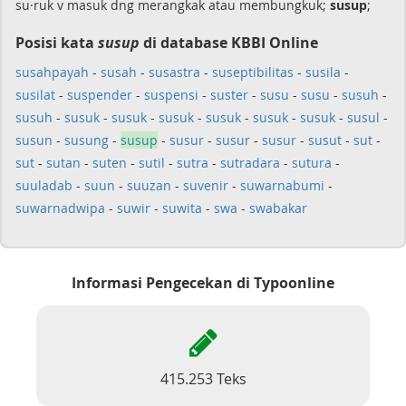
su·ruk v masuk dng merangkak atau membungkuk;
susup
;
Posisi kata
susup
di database KBBI Online
susahpayah
-
susah
-
susastra
-
suseptibilitas
-
susila
-
susilat
-
suspender
-
suspensi
-
suster
-
susu
-
susu
-
susuh
-
susuh
-
susuk
-
susuk
-
susuk
-
susuk
-
susuk
-
susuk
-
susul
-
susun
-
susung
-
susup
-
susur
-
susur
-
susur
-
susut
-
sut
-
sut
-
sutan
-
suten
-
sutil
-
sutra
-
sutradara
-
sutura
-
suuladab
-
suun
-
suuzan
-
suvenir
-
suwarnabumi
-
suwarnadwipa
-
suwir
-
suwita
-
swa
-
swabakar
Informasi Pengecekan di Typoonline
415.253 Teks