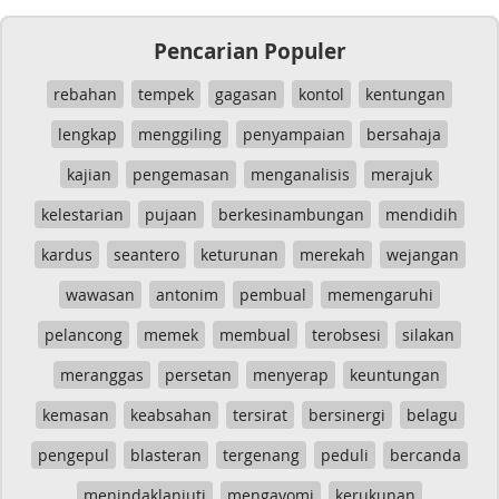
Pencarian Populer
rebahan
tempek
gagasan
kontol
kentungan
lengkap
menggiling
penyampaian
bersahaja
kajian
pengemasan
menganalisis
merajuk
kelestarian
pujaan
berkesinambungan
mendidih
kardus
seantero
keturunan
merekah
wejangan
wawasan
antonim
pembual
memengaruhi
pelancong
memek
membual
terobsesi
silakan
meranggas
persetan
menyerap
keuntungan
kemasan
keabsahan
tersirat
bersinergi
belagu
pengepul
blasteran
tergenang
peduli
bercanda
menindaklanjuti
mengayomi
kerukunan