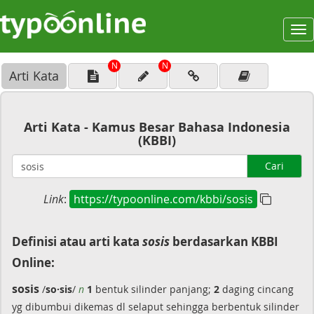
To
na
N
N
Arti Kata
Arti Kata - Kamus Besar Bahasa Indonesia
(KBBI)
Cari
Link
:
https://typoonline.com/kbbi/sosis
Definisi atau arti kata
sosis
berdasarkan KBBI
Online:
sosis
/
so·sis
/
n
1
bentuk silinder panjang;
2
daging cincang
yg dibumbui dikemas dl selaput sehingga berbentuk silinder