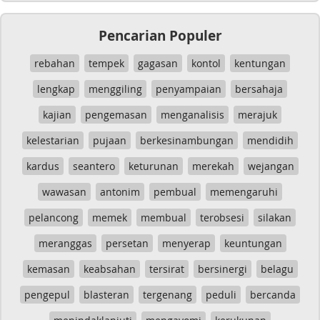
Pencarian Populer
rebahan
tempek
gagasan
kontol
kentungan
lengkap
menggiling
penyampaian
bersahaja
kajian
pengemasan
menganalisis
merajuk
kelestarian
pujaan
berkesinambungan
mendidih
kardus
seantero
keturunan
merekah
wejangan
wawasan
antonim
pembual
memengaruhi
pelancong
memek
membual
terobsesi
silakan
meranggas
persetan
menyerap
keuntungan
kemasan
keabsahan
tersirat
bersinergi
belagu
pengepul
blasteran
tergenang
peduli
bercanda