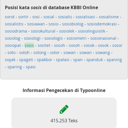
Posisi kata
sosis
di database KBBI Online
sorot
-
sortir
-
sosi
-
sosial
-
sosialis
-
sosialisasi
-
sosialisme
-
sosialistis
-
sosiawan
-
sosio
-
sosiobiolog
-
sosiodemokrasi
-
sosiodrama
-
sosiokultural
-
sosiolek
-
sosiolinguistik
-
sosiolog
-
sosiologi
-
sosiologis
-
sosiometri
-
sosionasional
-
sosiopat
-
sosis
-
sositet
-
sosoh
-
sosoh
-
sosok
-
sosok
-
sosor
-
soto
-
sotoh
-
sotong
-
sotor
-
sowan
-
sowan
-
sowang
-
soyak
-
spageti
-
spakbor
-
spalasi
-
span
-
spanduk
-
spaning
-
sparing
-
spasi
Informasi Pengecekan di Typoonline
415.253 Teks