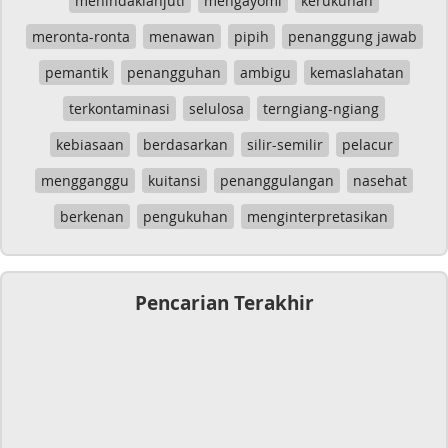
menindaklanjuti
mengayomi
kerukunan
meronta-ronta
menawan
pipih
penanggung jawab
pemantik
penangguhan
ambigu
kemaslahatan
terkontaminasi
selulosa
terngiang-ngiang
kebiasaan
berdasarkan
silir-semilir
pelacur
mengganggu
kuitansi
penanggulangan
nasehat
berkenan
pengukuhan
menginterpretasikan
Pencarian Terakhir