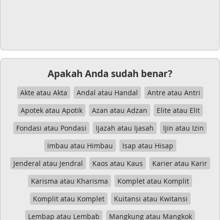
Apakah Anda sudah benar?
Akte atau Akta
Andal atau Handal
Antre atau Antri
Apotek atau Apotik
Azan atau Adzan
Elite atau Elit
Fondasi atau Pondasi
Ijazah atau Ijasah
Ijin atau Izin
Imbau atau Himbau
Isap atau Hisap
Jenderal atau Jendral
Kaos atau Kaus
Karier atau Karir
Karisma atau Kharisma
Komplet atau Komplit
Komplit atau Komplet
Kuitansi atau Kwitansi
Lembap atau Lembab
Mangkung atau Mangkok