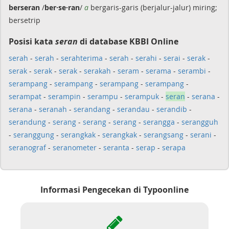
berseran
/
ber·se·ran
/
a
bergaris-garis (berjalur-jalur) miring;
bersetrip
Posisi kata
seran
di database KBBI Online
serah
-
serah
-
serahterima
-
serah
-
serahi
-
serai
-
serak
-
serak
-
serak
-
serak
-
serakah
-
seram
-
serama
-
serambi
-
serampang
-
serampang
-
serampang
-
serampang
-
serampat
-
serampin
-
serampu
-
serampuk
-
seran
-
serana
-
serana
-
seranah
-
serandang
-
serandau
-
serandib
-
serandung
-
serang
-
serang
-
serang
-
serangga
-
serangguh
-
seranggung
-
serangkak
-
serangkak
-
serangsang
-
serani
-
seranograf
-
seranometer
-
seranta
-
serap
-
serapa
Informasi Pengecekan di Typoonline