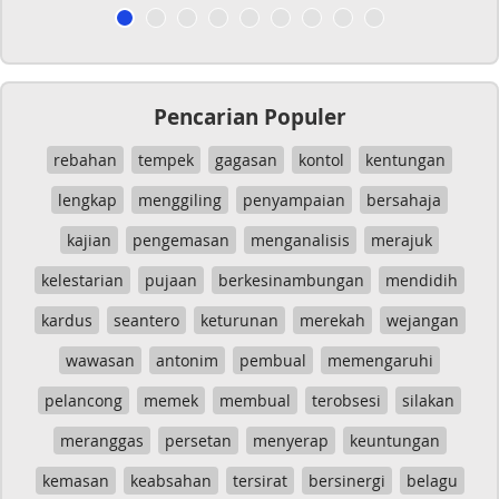
Pencarian Populer
rebahan
tempek
gagasan
kontol
kentungan
lengkap
menggiling
penyampaian
bersahaja
kajian
pengemasan
menganalisis
merajuk
kelestarian
pujaan
berkesinambungan
mendidih
kardus
seantero
keturunan
merekah
wejangan
wawasan
antonim
pembual
memengaruhi
pelancong
memek
membual
terobsesi
silakan
meranggas
persetan
menyerap
keuntungan
kemasan
keabsahan
tersirat
bersinergi
belagu