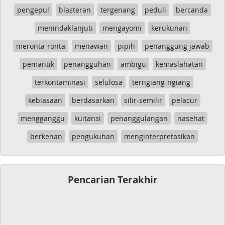
pengepul
blasteran
tergenang
peduli
bercanda
menindaklanjuti
mengayomi
kerukunan
meronta-ronta
menawan
pipih
penanggung jawab
pemantik
penangguhan
ambigu
kemaslahatan
terkontaminasi
selulosa
terngiang-ngiang
kebiasaan
berdasarkan
silir-semilir
pelacur
mengganggu
kuitansi
penanggulangan
nasehat
berkenan
pengukuhan
menginterpretasikan
Pencarian Terakhir