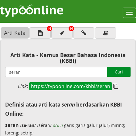
To
na
N
N
Arti Kata
Arti Kata - Kamus Besar Bahasa Indonesia
(KBBI)
Cari
Link
:
https://typoonline.com/kbbi/seran
Definisi atau arti kata
seran
berdasarkan KBBI
Online:
seran
/
se·ran
/ /séran/
ark n
garis-garis (jalur-jalur) miring;
loreng; setrip;