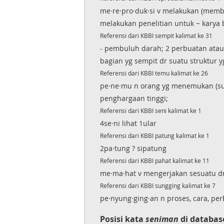
me·re·pro·duk·si v melakukan (memb
melakukan penelitian untuk ~ karya
Referensi dari KBBI sempit kalimat ke 31
- pembuluh darah; 2 perbuatan atau
bagian yg sempit dr suatu struktur
Referensi dari KBBI temu kalimat ke 26
pe·ne·mu n orang yg menemukan (suat
penghargaan tinggi;
Referensi dari KBBI seni kalimat ke 1
4se·ni lihat 1ular
Referensi dari KBBI patung kalimat ke 1
2pa·tung ? sipatung
Referensi dari KBBI pahat kalimat ke 11
me·ma·hat v mengerjakan sesuatu d
Referensi dari KBBI sungging kalimat ke 7
pe·nyung·ging·an n proses, cara, p
Posisi kata
seniman
di databas