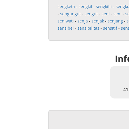
sengketa
-
sengkil
-
sengkilit
-
sengk
-
sengungut
-
sengut
-
seni
-
seni
-
s
seniwati
-
senja
-
senjak
-
senjang
-
s
sensibel
-
sensibilitas
-
sensitif
-
sens
Inf
41