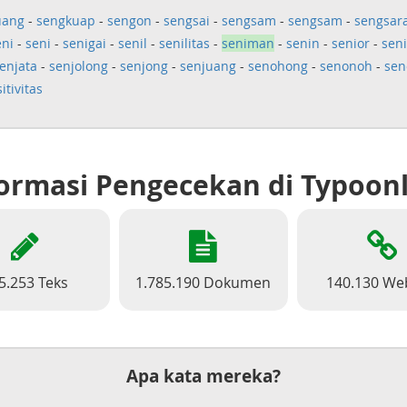
uang
-
sengkuap
-
sengon
-
sengsai
-
sengsam
-
sengsam
-
sengsar
eni
-
seni
-
senigai
-
senil
-
senilitas
-
seniman
-
senin
-
senior
-
seni
enjata
-
senjolong
-
senjong
-
senjuang
-
senohong
-
senonoh
-
sen
itivitas
ormasi Pengecekan di Typoon
5.253 Teks
1.785.190 Dokumen
140.130 We
Apa kata mereka?