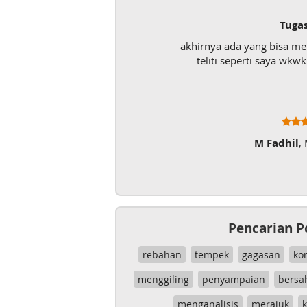
Tugas UAS
akhirnya ada yang bisa menolong ma
teliti seperti saya wkwk. Mantap 
M Fadhil
, Mahasiswa
Pencarian P
rebahan
tempek
gagasan
ko
menggiling
penyampaian
bersa
menganalisis
merajuk
k