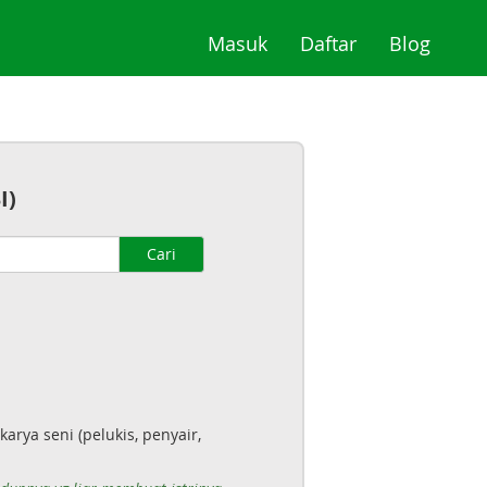
(current)
(current)
(curre
Masuk
Daftar
Blog
I)
Cari
ya seni (pelukis, penyair,