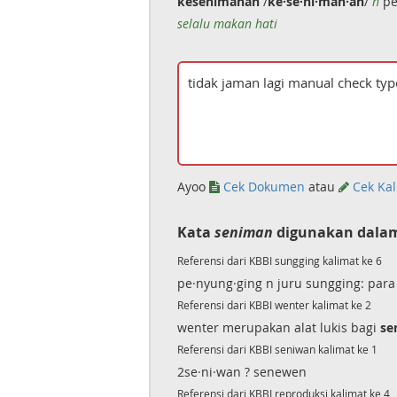
kesenimanan
/
ke·se·ni·man·an
/
n
pe
selalu makan hati
Ayoo
Cek Dokumen
atau
Cek Kal
Kata
seniman
digunakan dalam
Referensi dari KBBI sungging kalimat ke 6
pe·nyung·ging n juru sungging: par
Referensi dari KBBI wenter kalimat ke 2
wenter merupakan alat lukis bagi
se
Referensi dari KBBI seniwan kalimat ke 1
2se·ni·wan ? senewen
Referensi dari KBBI reproduksi kalimat ke 4