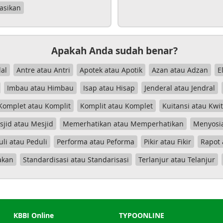
asikan
Apakah Anda sudah benar?
al
Antre atau Antri
Apotek atau Apotik
Azan atau Adzan
E
Imbau atau Himbau
Isap atau Hisap
Jenderal atau Jendral
Komplet atau Komplit
Komplit atau Komplet
Kuitansi atau Kwi
jid atau Mesjid
Memerhatikan atau Memperhatikan
Menyosia
uli atau Peduli
Performa atau Peforma
Pikir atau Fikir
Rapot 
akan
Standardisasi atau Standarisasi
Terlanjur atau Telanjur
KBBI Online
TYPOONLINE