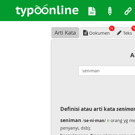
N
Arti Kata
Dokumen
Teks
A
Definisi atau arti kata
senima
seniman
/
se·ni·man
/
n
orang yg me
penyanyi, dsb);