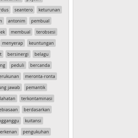
rdus
seantero
keturunan
n
antonim
pembual
ek
membual
terobsesi
menyerap
keuntungan
t
bersinergi
belagu
ang
peduli
bercanda
erukunan
meronta-ronta
ung jawab
pemantik
lahatan
terkontaminasi
ebiasaan
berdasarkan
ngganggu
kuitansi
erkenan
pengukuhan