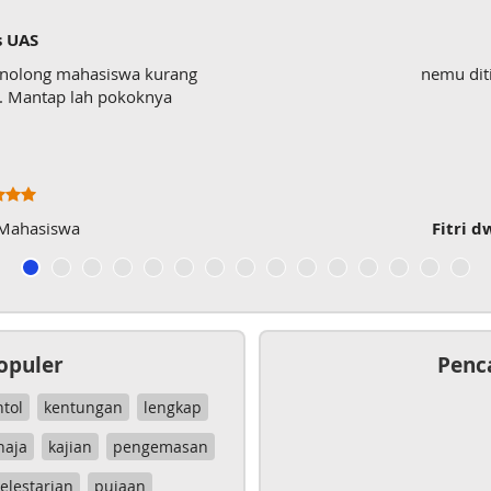
testi
hasiswa kurang
nemu ditiktokk, sn
lah pokoknya
Fitri dwi Antari
,
opuler
Penc
ntol
kentungan
lengkap
haja
kajian
pengemasan
elestarian
pujaan