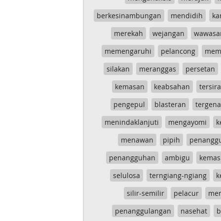
berkesinambungan
mendidih
ka
merekah
wejangan
wawasa
memengaruhi
pelancong
mem
silakan
meranggas
persetan
kemasan
keabsahan
tersira
pengepul
blasteran
tergen
menindaklanjuti
mengayomi
k
menawan
pipih
penangg
penangguhan
ambigu
kemas
selulosa
terngiang-ngiang
k
silir-semilir
pelacur
me
penanggulangan
nasehat
b