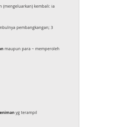
 (mengeluarkan) kembali: ia
mbulnya pembangkangan; 3
an
maupun para ~ memperoleh
seniman
yg terampil