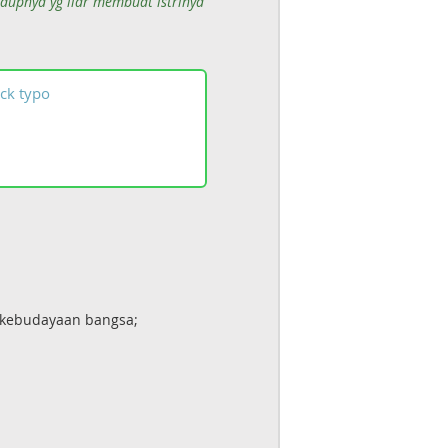
idupnya yg liar membuat istrinya
ck
typo
 kebudayaan bangsa;