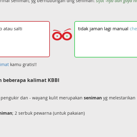
rihal seniman; yg berhubungan dng seniman:
sifat -nya dan gaya h
tidak
jaman
lagi
manual
che
imat
kamu gratis!!
 beberapa kalimat KBBI
a pengukir dan - wayang kulit merupakan
seniman
yg melestarikan
niman
; 2 serbuk pewarna (untuk pakaian)