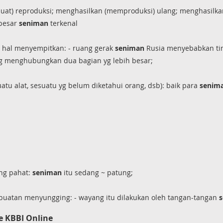
uat) reproduksi; menghasilkan (memproduksi) ulang; menghasilkan
 besar
seniman
terkenal
 hal menyempitkan: - ruang gerak
seniman
Rusia menyebabkan ti
 yg menghubungkan dua bagian yg lebih besar;
u alat, sesuatu yg belum diketahui orang, dsb): baik para
senim
ng pahat:
seniman
itu sedang ~ patung;
erbuatan menyungging: - wayang itu dilakukan oleh tangan-tangan
e KBBI Online