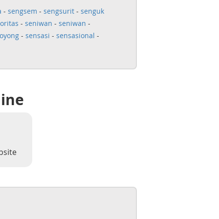
a
-
sengsem
-
sengsurit
-
senguk
oritas
-
seniwan
-
seniwan
-
oyong
-
sensasi
-
sensasional
-
line
bsite