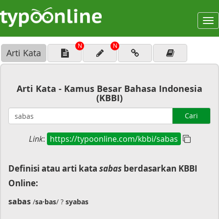
To
na
N
N
Arti Kata
Arti Kata - Kamus Besar Bahasa Indonesia
(KBBI)
Cari
Link
:
https://typoonline.com/kbbi/sabas
Definisi atau arti kata
sabas
berdasarkan KBBI
Online:
sabas
/
sa·bas
/ ?
syabas