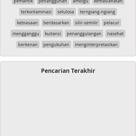
pemantik
penangguhan
ambigu
kemaslahatan
terkontaminasi
selulosa
terngiang-ngiang
kebiasaan
berdasarkan
silir-semilir
pelacur
mengganggu
kuitansi
penanggulangan
nasehat
berkenan
pengukuhan
menginterpretasikan
Pencarian Terakhir