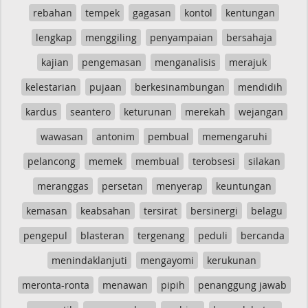
rebahan
tempek
gagasan
kontol
kentungan
lengkap
menggiling
penyampaian
bersahaja
kajian
pengemasan
menganalisis
merajuk
kelestarian
pujaan
berkesinambungan
mendidih
kardus
seantero
keturunan
merekah
wejangan
wawasan
antonim
pembual
memengaruhi
pelancong
memek
membual
terobsesi
silakan
meranggas
persetan
menyerap
keuntungan
kemasan
keabsahan
tersirat
bersinergi
belagu
pengepul
blasteran
tergenang
peduli
bercanda
menindaklanjuti
mengayomi
kerukunan
meronta-ronta
menawan
pipih
penanggung jawab