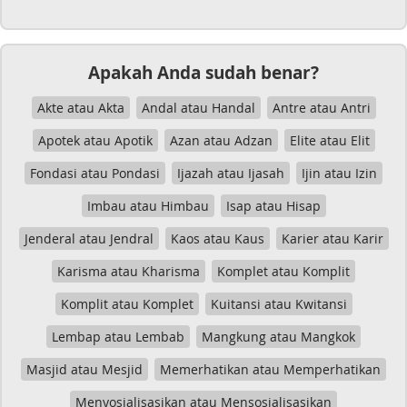
Apakah Anda sudah benar?
Akte atau Akta
Andal atau Handal
Antre atau Antri
Apotek atau Apotik
Azan atau Adzan
Elite atau Elit
Fondasi atau Pondasi
Ijazah atau Ijasah
Ijin atau Izin
Imbau atau Himbau
Isap atau Hisap
Jenderal atau Jendral
Kaos atau Kaus
Karier atau Karir
Karisma atau Kharisma
Komplet atau Komplit
Komplit atau Komplet
Kuitansi atau Kwitansi
Lembap atau Lembab
Mangkung atau Mangkok
Masjid atau Mesjid
Memerhatikan atau Memperhatikan
Menyosialisasikan atau Mensosialisasikan