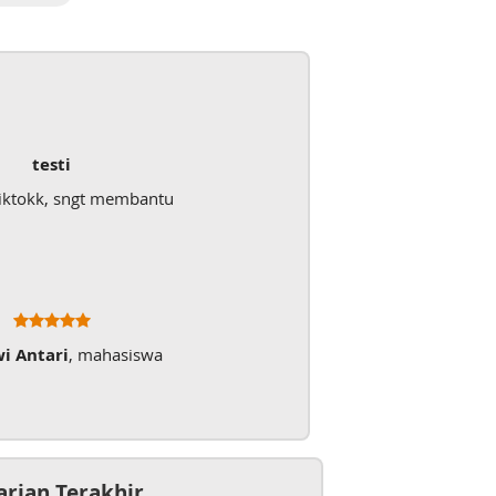
testi
iktokk, sngt membantu
wi Antari
, mahasiswa
arian Terakhir