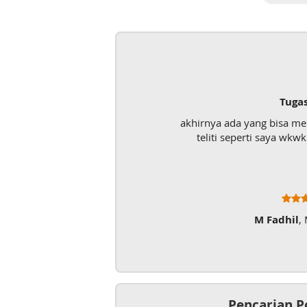
Tuga
akhirnya ada yang bisa m
teliti seperti saya wk
M Fadhil
,
Pencarian P