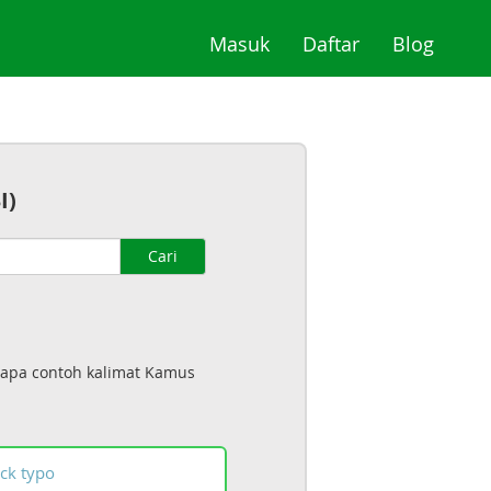
(current)
(current)
(curre
Masuk
Daftar
Blog
I)
Cari
rapa contoh kalimat Kamus
ck
typo