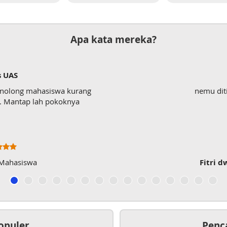
Apa kata mereka?
s UAS
enolong mahasiswa kurang
nemu dit
wk. Mantap lah pokoknya
 Mahasiswa
Fitri d
opuler
Penc