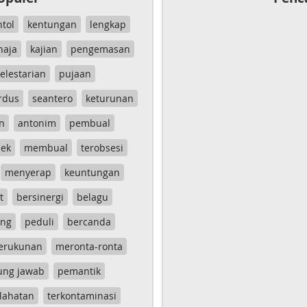
ntol
kentungan
lengkap
haja
kajian
pengemasan
elestarian
pujaan
rdus
seantero
keturunan
n
antonim
pembual
ek
membual
terobsesi
menyerap
keuntungan
t
bersinergi
belagu
ang
peduli
bercanda
erukunan
meronta-ronta
ung jawab
pemantik
lahatan
terkontaminasi