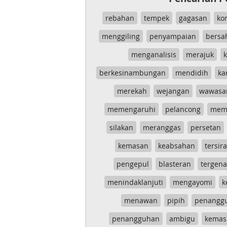
rebahan
tempek
gagasan
ko
menggiling
penyampaian
bersa
menganalisis
merajuk
k
berkesinambungan
mendidih
ka
merekah
wejangan
wawasa
memengaruhi
pelancong
mem
silakan
meranggas
persetan
kemasan
keabsahan
tersira
pengepul
blasteran
tergen
menindaklanjuti
mengayomi
k
menawan
pipih
penangg
penangguhan
ambigu
kemas