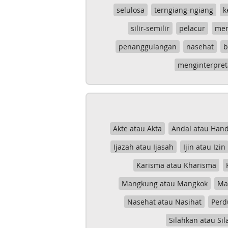
selulosa
terngiang-ngiang
k
silir-semilir
pelacur
me
penanggulangan
nasehat
b
menginterpret
Akte atau Akta
Andal atau Hand
Ijazah atau Ijasah
Ijin atau Izin
Karisma atau Kharisma
Mangkung atau Mangkok
Mas
Nasehat atau Nasihat
Perd
Silahkan atau Sil