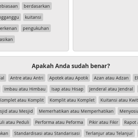
ebiasaan
berdasarkan
ngganggu
kuitansi
erkenan
pengukuhan
asikan
Apakah Anda sudah benar?
al
Antre atau Antri
Apotek atau Apotik
Azan atau Adzan
E
Imbau atau Himbau
Isap atau Hisap
Jenderal atau Jendral
Komplet atau Komplit
Komplit atau Komplet
Kuitansi atau Kwi
jid atau Mesjid
Memerhatikan atau Memperhatikan
Menyosia
uli atau Peduli
Performa atau Peforma
Pikir atau Fikir
Rapot 
akan
Standardisasi atau Standarisasi
Terlanjur atau Telanjur