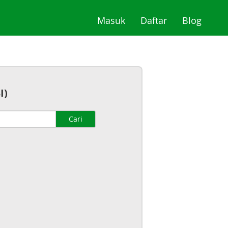
(current)
(current)
(curre
Masuk
Daftar
Blog
I)
Cari