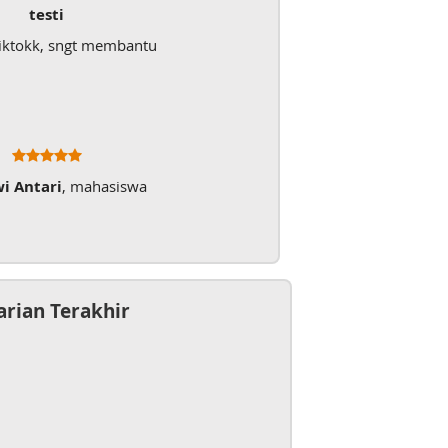
testi
iktokk, sngt membantu
wi Antari
, mahasiswa
arian Terakhir