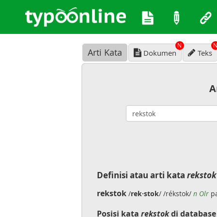
N
Arti Kata
Dokumen
Teks
A
Definisi atau arti kata
rekstok
rekstok
/
rek·stok
/ /rékstok/
n Olr
pa
Posisi kata
rekstok
di database