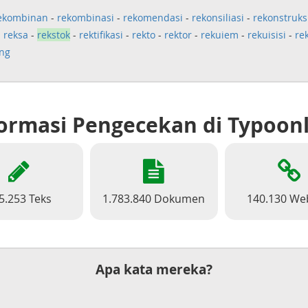
ekombinan
-
rekombinasi
-
rekomendasi
-
rekonsiliasi
-
rekonstruks
-
reksa
-
rekstok
-
rektifikasi
-
rekto
-
rektor
-
rekuiem
-
rekuisisi
-
re
ang
ormasi Pengecekan di Typoon
5.253 Teks
1.783.840 Dokumen
140.130 We
Apa kata mereka?