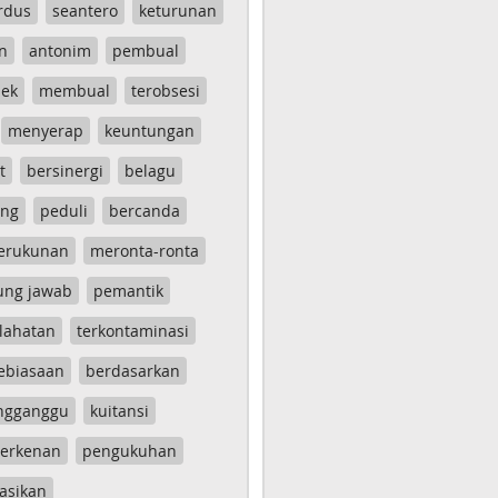
rdus
seantero
keturunan
n
antonim
pembual
ek
membual
terobsesi
menyerap
keuntungan
t
bersinergi
belagu
ang
peduli
bercanda
erukunan
meronta-ronta
ung jawab
pemantik
lahatan
terkontaminasi
ebiasaan
berdasarkan
ngganggu
kuitansi
erkenan
pengukuhan
asikan