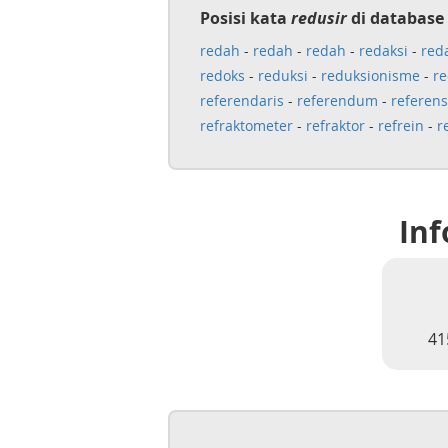
Posisi kata
redusir
di database
redah
-
redah
-
redah
-
redaksi
-
red
redoks
-
reduksi
-
reduksionisme
-
r
referendaris
-
referendum
-
referens
refraktometer
-
refraktor
-
refrein
-
r
Inf
41