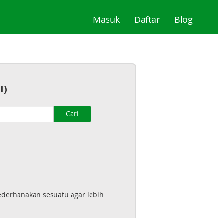
(current)
(current)
(curre
Masuk
Daftar
Blog
I)
Cari
ederhanakan sesuatu agar lebih