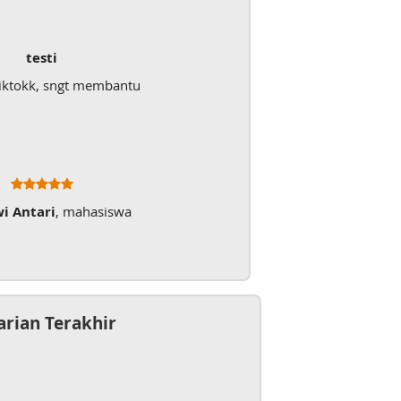
testi
iktokk, sngt membantu
wi Antari
, mahasiswa
arian Terakhir