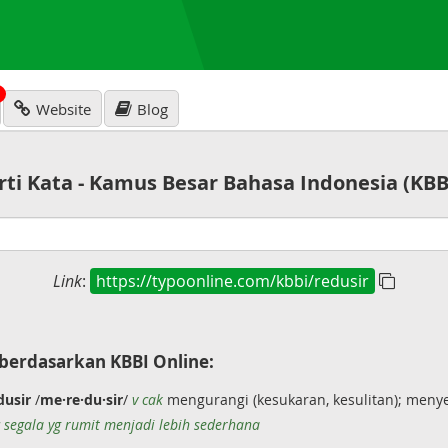
N
Website
Blog
rti Kata - Kamus Besar Bahasa Indonesia (KBB
Link
:
https://typoonline.com/kbbi/redusir
berdasarkan KBBI Online:
usir
/
me·re·du·sir
/
v cak
mengurangi (kesukaran, kesulitan); meny
segala yg rumit menjadi lebih sederhana