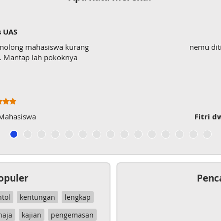
s UAS
enolong mahasiswa kurang
nemu dit
wk. Mantap lah pokoknya
 Mahasiswa
Fitri d
opuler
Penc
ntol
kentungan
lengkap
haja
kajian
pengemasan