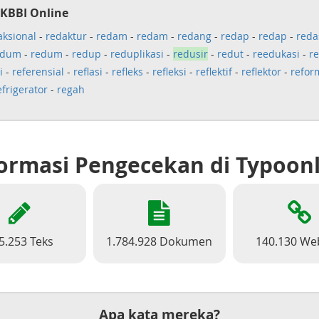
 KBBI Online
aksional
-
redaktur
-
redam
-
redam
-
redang
-
redap
-
redap
-
reda
edum
-
redum
-
redup
-
reduplikasi
-
redusir
-
redut
-
reedukasi
-
r
i
-
referensial
-
reflasi
-
refleks
-
refleksi
-
reflektif
-
reflektor
-
refor
efrigerator
-
regah
ormasi Pengecekan di Typoon
5.253 Teks
1.784.928 Dokumen
140.130 We
Apa kata mereka?