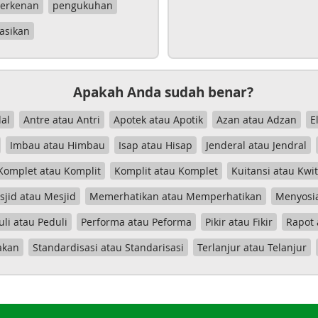
erkenan
pengukuhan
asikan
Apakah Anda sudah benar?
al
Antre atau Antri
Apotek atau Apotik
Azan atau Adzan
E
Imbau atau Himbau
Isap atau Hisap
Jenderal atau Jendral
Komplet atau Komplit
Komplit atau Komplet
Kuitansi atau Kwi
jid atau Mesjid
Memerhatikan atau Memperhatikan
Menyosia
uli atau Peduli
Performa atau Peforma
Pikir atau Fikir
Rapot 
akan
Standardisasi atau Standarisasi
Terlanjur atau Telanjur