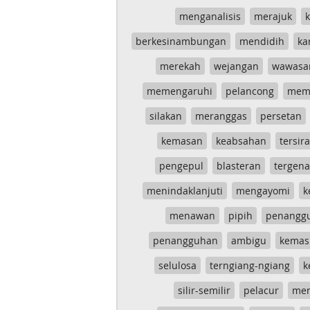
menganalisis
merajuk
k
berkesinambungan
mendidih
ka
merekah
wejangan
wawasa
memengaruhi
pelancong
mem
silakan
meranggas
persetan
kemasan
keabsahan
tersira
pengepul
blasteran
tergen
menindaklanjuti
mengayomi
k
menawan
pipih
penangg
penangguhan
ambigu
kemas
selulosa
terngiang-ngiang
k
silir-semilir
pelacur
me