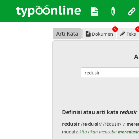
N
Arti Kata
Dokumen
Teks
A
Definisi atau arti kata
redusir
redusir
/
re·du·sir
/ /rédusir/
v
,
mered
mudah:
kita akan mencoba
meredusir