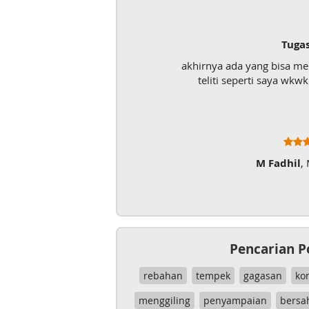
Tuga
akhirnya ada yang bisa m
teliti seperti saya wk
M Fadhil
,
Pencarian P
rebahan
tempek
gagasan
ko
menggiling
penyampaian
bersa