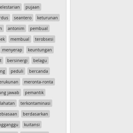
elestarian
pujaan
rdus
seantero
keturunan
n
antonim
pembual
ek
membual
terobsesi
menyerap
keuntungan
t
bersinergi
belagu
ang
peduli
bercanda
erukunan
meronta-ronta
ung jawab
pemantik
lahatan
terkontaminasi
ebiasaan
berdasarkan
ngganggu
kuitansi