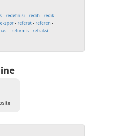
s
-
redefinisi
-
redih
-
redik
-
eekspor
-
referat
-
referen
-
masi
-
reformis
-
refraksi
-
line
bsite