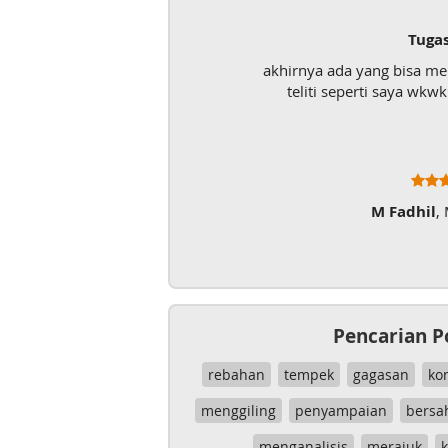
Tuga
akhirnya ada yang bisa m
teliti seperti saya wk
M Fadhil
,
Pencarian P
rebahan
tempek
gagasan
ko
menggiling
penyampaian
bersa
menganalisis
merajuk
k