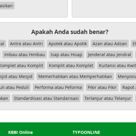
asikan
Apakah Anda sudah benar?
al
Antre atau Antri
Apotek atau Apotik
Azan atau Adzan
E
Imbau atau Himbau
Isap atau Hisap
Jenderal atau Jendral
Komplet atau Komplit
Komplit atau Komplet
Kuitansi atau Kwi
jid atau Mesjid
Memerhatikan atau Memperhatikan
Menyosia
uli atau Peduli
Performa atau Peforma
Pikir atau Fikir
Rapot 
akan
Standardisasi atau Standarisasi
Terlanjur atau Telanjur
KBBI Online
TYPOONLINE