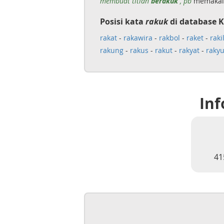
membuat titian
berakuk
, pb
memakai 
Posisi kata
rakuk
di database K
rakat
-
rakawira
-
rakbol
-
raket
-
raki
rakung
-
rakus
-
rakut
-
rakyat
-
raky
Inf
41