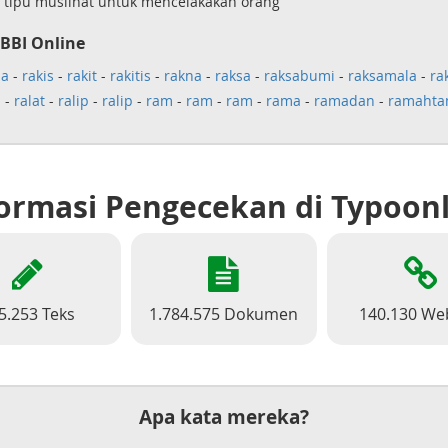
tipu muslihat untuk mencelakakan orang
BBI Online
la
-
rakis
-
rakit
-
rakitis
-
rakna
-
raksa
-
raksabumi
-
raksamala
-
ra
u
-
ralat
-
ralip
-
ralip
-
ram
-
ram
-
ram
-
rama
-
ramadan
-
ramaht
ormasi Pengecekan di Typoon
5.253 Teks
1.784.575 Dokumen
140.130 We
Apa kata mereka?