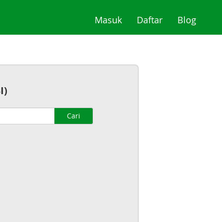
(current)
(current)
(curre
Masuk
Daftar
Blog
I)
Cari