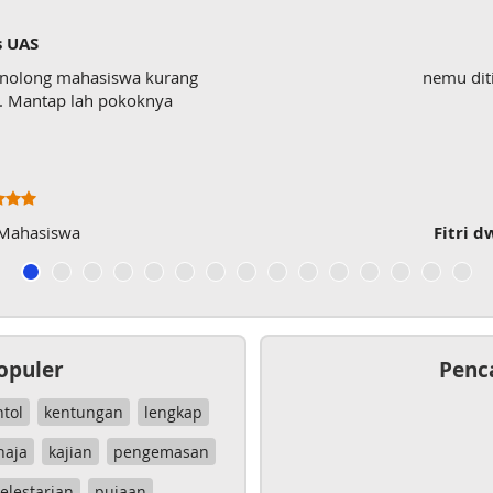
s UAS
enolong mahasiswa kurang
nemu dit
wk. Mantap lah pokoknya
 Mahasiswa
Fitri d
opuler
Penc
ntol
kentungan
lengkap
haja
kajian
pengemasan
elestarian
pujaan