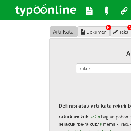
N
Arti Kata
Dokumen
Teks
A
Definisi atau arti kata
rakuk
b
rakuk
/
ra·kuk
/
Mk n
bagian pohon d
berakuk
/
be·ra·kuk
/
v
memiliki rakuk