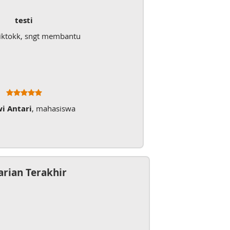
testi
iktokk, sngt membantu
wi Antari
, mahasiswa
arian Terakhir