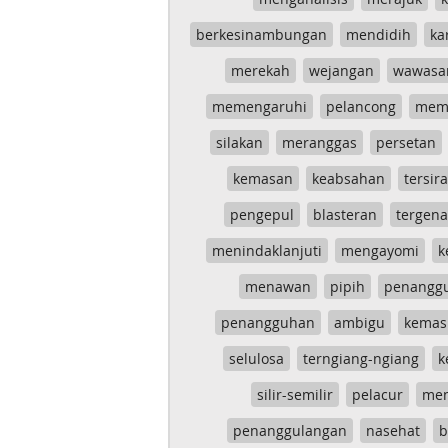
berkesinambungan
mendidih
ka
merekah
wejangan
wawasa
memengaruhi
pelancong
mem
silakan
meranggas
persetan
kemasan
keabsahan
tersira
pengepul
blasteran
tergen
menindaklanjuti
mengayomi
k
menawan
pipih
penangg
penangguhan
ambigu
kemas
selulosa
terngiang-ngiang
k
silir-semilir
pelacur
me
penanggulangan
nasehat
b