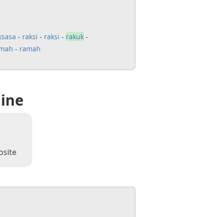
ksasa
-
raksi
-
raksi
-
rakuk
-
amah
-
ramah
line
bsite