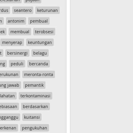
rdus
seantero
keturunan
n
antonim
pembual
ek
membual
terobsesi
menyerap
keuntungan
t
bersinergi
belagu
ang
peduli
bercanda
erukunan
meronta-ronta
ung jawab
pemantik
lahatan
terkontaminasi
ebiasaan
berdasarkan
ngganggu
kuitansi
erkenan
pengukuhan