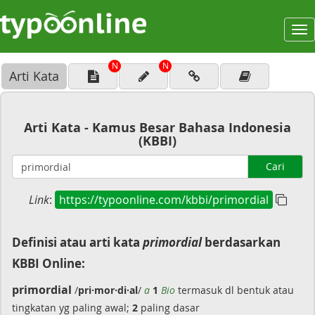
To
na
N
N
Arti Kata
Arti Kata - Kamus Besar Bahasa Indonesia
(KBBI)
Cari
Link
:
https://typoonline.com/kbbi/primordial
Definisi atau arti kata
primordial
berdasarkan
KBBI Online:
primordial
/
pri·mor·di·al
/
a
1
Bio
termasuk dl bentuk atau
tingkatan yg paling awal;
2
paling dasar