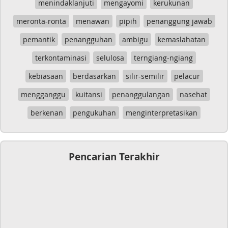
menindaklanjuti
mengayomi
kerukunan
meronta-ronta
menawan
pipih
penanggung jawab
pemantik
penangguhan
ambigu
kemaslahatan
terkontaminasi
selulosa
terngiang-ngiang
kebiasaan
berdasarkan
silir-semilir
pelacur
mengganggu
kuitansi
penanggulangan
nasehat
berkenan
pengukuhan
menginterpretasikan
Pencarian Terakhir