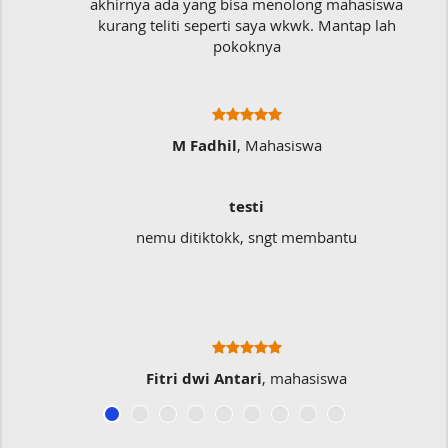
akhirnya ada yang bisa menolong mahasiswa
kurang teliti seperti saya wkwk. Mantap lah
pokoknya
M Fadhil
, Mahasiswa
testi
nemu ditiktokk, sngt membantu
Fitri dwi Antari
, mahasiswa