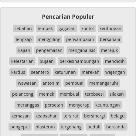
Pencarian Populer
rebahan
tempek
gagasan
kontol
kentungan
lengkap
menggiling
penyampaian
bersahaja
kajian
pengemasan
menganalisis
merajuk
kelestarian
pujaan
berkesinambungan
mendidih
kardus
seantero
keturunan
merekah
wejangan
wawasan
antonim
pembual
memengaruhi
pelancong
memek
membual
terobsesi
silakan
meranggas
persetan
menyerap
keuntungan
kemasan
keabsahan
tersirat
bersinergi
belagu
pengepul
blasteran
tergenang
peduli
bercanda