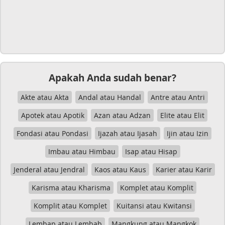
Apakah Anda sudah benar?
Akte atau Akta
Andal atau Handal
Antre atau Antri
Apotek atau Apotik
Azan atau Adzan
Elite atau Elit
Fondasi atau Pondasi
Ijazah atau Ijasah
Ijin atau Izin
Imbau atau Himbau
Isap atau Hisap
Jenderal atau Jendral
Kaos atau Kaus
Karier atau Karir
Karisma atau Kharisma
Komplet atau Komplit
Komplit atau Komplet
Kuitansi atau Kwitansi
Lembap atau Lembab
Mangkung atau Mangkok