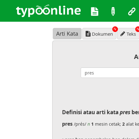
N
Arti Kata
Dokumen
Teks
A
Definisi atau arti kata
pres
ber
pres
/prés/
n
1
mesin cetak;
2
alat k