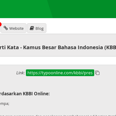
N
Website
Blog
rti Kata - Kamus Besar Bahasa Indonesia (KBB
Link
:
https://typoonline.com/kbbi/pres
dasarkan KBBI Online:
empa;