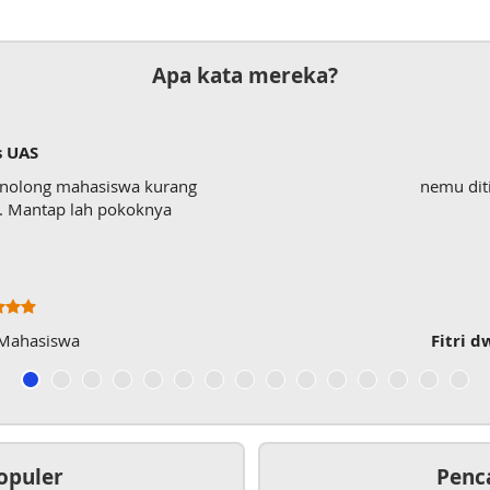
Apa kata mereka?
s UAS
enolong mahasiswa kurang
nemu dit
wk. Mantap lah pokoknya
 Mahasiswa
Fitri d
opuler
Penc