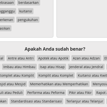
ebiasaan
berdasarkan
ngganggu
kuitansi
erkenan
pengukuhan
asikan
Apakah Anda sudah benar?
al
Antre atau Antri
Apotek atau Apotik
Azan atau Adzan
E
Imbau atau Himbau
Isap atau Hisap
Jenderal atau Jendral
Komplet atau Komplit
Komplit atau Komplet
Kuitansi atau Kwi
jid atau Mesjid
Memerhatikan atau Memperhatikan
Menyosia
uli atau Peduli
Performa atau Peforma
Pikir atau Fikir
Rapot 
akan
Standardisasi atau Standarisasi
Terlanjur atau Telanjur