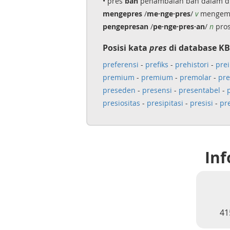
• pres
ban
penambalan ban dalam dn
mengepres
/
me·nge·pres
/
v
mengemp
pengepresan
/
pe·nge·pres·an
/
n
pros
Posisi kata
pres
di database KB
preferensi
-
prefiks
-
prehistori
-
prei
premium
-
premium
-
premolar
-
pre
preseden
-
presensi
-
presentabel
-
presiositas
-
presipitasi
-
presisi
-
pre
Inf
41