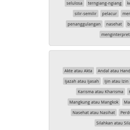
selulosa
terngiang-ngiang
k
silir-semilir
pelacur
me
penanggulangan
nasehat
b
menginterpret
Akte atau Akta
Andal atau Hand
Ijazah atau Ijasah
Ijin atau Izin
Karisma atau Kharisma
Mangkung atau Mangkok
Mas
Nasehat atau Nasihat
Perd
Silahkan atau Sil