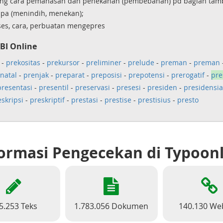
g cara pemanasan dan penekanan (pembebanan) pd bagian tam
a (menindih, menekan);
es, cara, perbuatan mengepres
BI Online
-
prekositas
-
prekursor
-
preliminer
-
prelude
-
preman
-
preman
natal
-
prenjak
-
preparat
-
preposisi
-
prepotensi
-
prerogatif
-
pre
presentasi
-
presentil
-
preservasi
-
presesi
-
presiden
-
presidensia
skripsi
-
preskriptif
-
prestasi
-
prestise
-
prestisius
-
presto
ormasi Pengecekan di Typoon
5.253 Teks
1.783.056 Dokumen
140.130 We