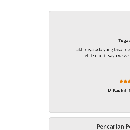
Tuga
akhirnya ada yang bisa m
teliti seperti saya wk
M Fadhil
,
Pencarian P