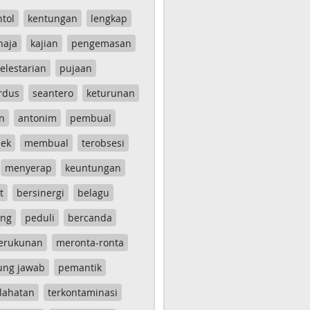
ntol
kentungan
lengkap
haja
kajian
pengemasan
elestarian
pujaan
rdus
seantero
keturunan
n
antonim
pembual
ek
membual
terobsesi
menyerap
keuntungan
t
bersinergi
belagu
ang
peduli
bercanda
erukunan
meronta-ronta
ung jawab
pemantik
lahatan
terkontaminasi