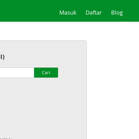
(current)
(current)
(curre
Masuk
Daftar
Blog
I)
Cari