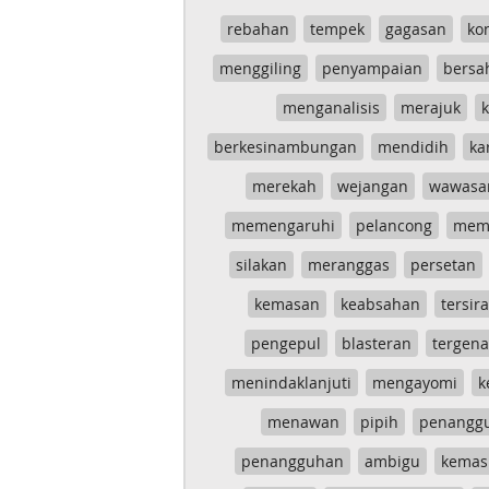
rebahan
tempek
gagasan
ko
menggiling
penyampaian
bersa
menganalisis
merajuk
k
berkesinambungan
mendidih
ka
merekah
wejangan
wawasa
memengaruhi
pelancong
mem
silakan
meranggas
persetan
kemasan
keabsahan
tersira
pengepul
blasteran
tergen
menindaklanjuti
mengayomi
k
menawan
pipih
penangg
penangguhan
ambigu
kemas