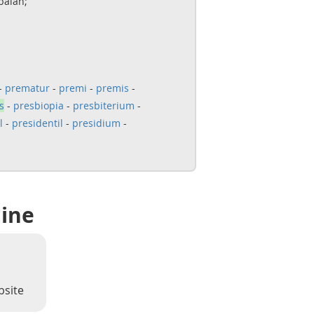
balan;
-
prematur
-
premi
-
premis
-
s
-
presbiopia
-
presbiterium
-
l
-
presidentil
-
presidium
-
line
bsite