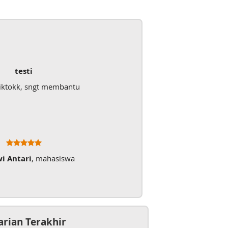
testi
iktokk, sngt membantu
wi Antari
, mahasiswa
arian Terakhir