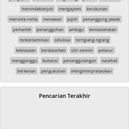
menindaklanjuti
mengayomi
kerukunan
meronta-ronta
menawan
pipih
penanggung jawab
pemantik
penangguhan
ambigu
kemaslahatan
terkontaminasi
selulosa
terngiang-ngiang
kebiasaan
berdasarkan
silir-semilir
pelacur
mengganggu
kuitansi
penanggulangan
nasehat
berkenan
pengukuhan
menginterpretasikan
Pencarian Terakhir