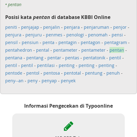
• pentan
Posisi kata
pentan
di database KBBI Online
peniti
-
penjajap
-
penjalin
-
penjara
-
penjaruman
-
penjor
-
penjura
-
penjuru
-
penmes
-
penologi
-
penomah
-
pensi
-
pensil
-
pensiun
-
penta
-
pentagin
-
pentagon
-
pentagram
-
pentahedron
-
pental
-
pentameter
-
pentameter
-
pentan
-
pentana
-
pentang
-
pentar
-
pentas
-
pentatonik
-
pentil
-
pentil
-
pentil
-
pentilasi
-
penting
-
penting
-
penting
-
pentode
-
pentol
-
pentosa
-
pentotal
-
pentung
-
penuh
-
peny--an
-
peny
-
penyap
-
penyek
Informasi Pengecekan di Typoonline