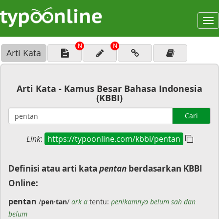
To
na
N
N
Arti Kata
Arti Kata - Kamus Besar Bahasa Indonesia
(KBBI)
Cari
Link
:
https://typoonline.com/kbbi/pentan
Definisi atau arti kata
pentan
berdasarkan KBBI
Online:
pentan
/
pen·tan
/
ark a
tentu:
penikamnya belum sah dan
belum