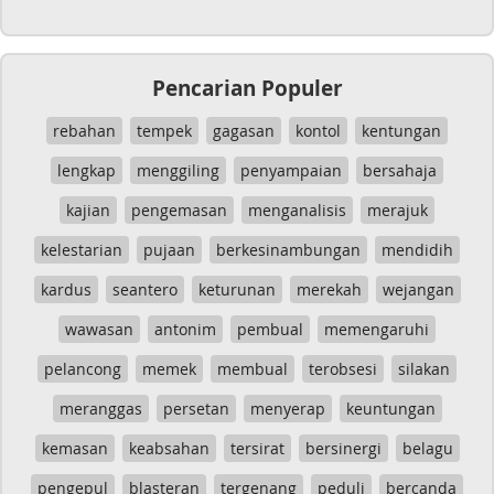
Pencarian Populer
rebahan
tempek
gagasan
kontol
kentungan
lengkap
menggiling
penyampaian
bersahaja
kajian
pengemasan
menganalisis
merajuk
kelestarian
pujaan
berkesinambungan
mendidih
kardus
seantero
keturunan
merekah
wejangan
wawasan
antonim
pembual
memengaruhi
pelancong
memek
membual
terobsesi
silakan
meranggas
persetan
menyerap
keuntungan
kemasan
keabsahan
tersirat
bersinergi
belagu
pengepul
blasteran
tergenang
peduli
bercanda