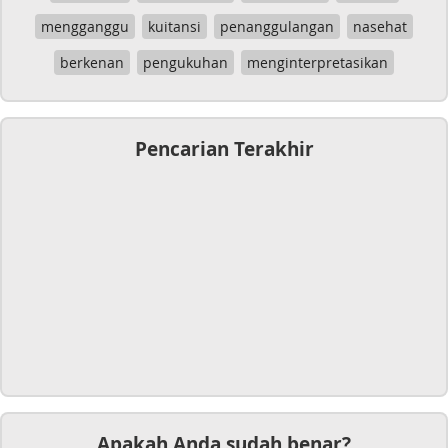
mengganggu
kuitansi
penanggulangan
nasehat
berkenan
pengukuhan
menginterpretasikan
Pencarian Terakhir
Apakah Anda sudah benar?