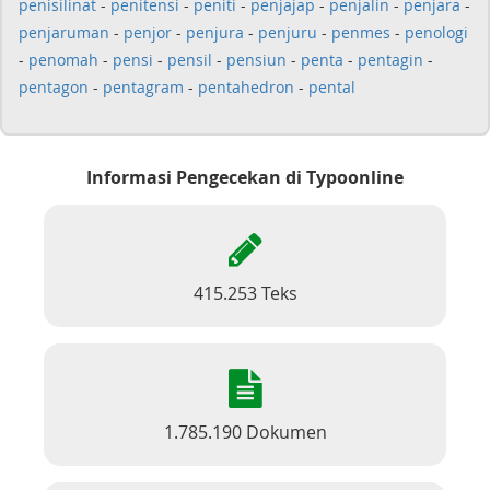
penisilinat
-
penitensi
-
peniti
-
penjajap
-
penjalin
-
penjara
-
penjaruman
-
penjor
-
penjura
-
penjuru
-
penmes
-
penologi
-
penomah
-
pensi
-
pensil
-
pensiun
-
penta
-
pentagin
-
pentagon
-
pentagram
-
pentahedron
-
pental
Informasi Pengecekan di Typoonline
415.253 Teks
1.785.190 Dokumen