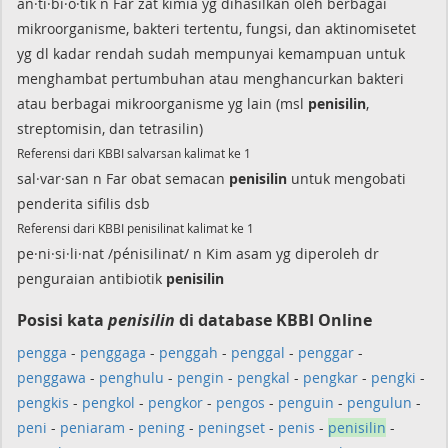
an·ti·bi·o·tik n Far zat kimia yg dihasilkan oleh berbagai
mikroorganisme, bakteri tertentu, fungsi, dan aktinomisetet
yg dl kadar rendah sudah mempunyai kemampuan untuk
menghambat pertumbuhan atau menghancurkan bakteri
atau berbagai mikroorganisme yg lain (msl
penisilin
,
streptomisin, dan tetrasilin)
Referensi dari KBBI salvarsan kalimat ke 1
sal·var·san n Far obat semacan
penisilin
untuk mengobati
penderita sifilis dsb
Referensi dari KBBI penisilinat kalimat ke 1
pe·ni·si·li·nat /pénisilinat/ n Kim asam yg diperoleh dr
penguraian antibiotik
penisilin
Posisi kata
penisilin
di database KBBI Online
pengga
-
penggaga
-
penggah
-
penggal
-
penggar
-
penggawa
-
penghulu
-
pengin
-
pengkal
-
pengkar
-
pengki
-
pengkis
-
pengkol
-
pengkor
-
pengos
-
penguin
-
pengulun
-
peni
-
peniaram
-
pening
-
peningset
-
penis
-
penisilin
-