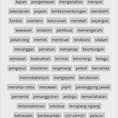
kajian
pengemasan
menganalisis
merajuk
kelestarian
pujaan
berkesinambungan
mendidih
kardus
seantero
keturunan
merekah
wejangan
wawasan
antonim
pembual
memengaruhi
pelancong
memek
membual
terobsesi
silakan
meranggas
persetan
menyerap
keuntungan
kemasan
keabsahan
tersirat
bersinergi
belagu
pengepul
blasteran
tergenang
peduli
bercanda
menindaklanjuti
mengayomi
kerukunan
meronta-ronta
menawan
pipih
penanggung jawab
pemantik
penangguhan
ambigu
kemaslahatan
terkontaminasi
selulosa
terngiang-ngiang
kebiasaan
berdasarkan
silir-semilir
pelacur