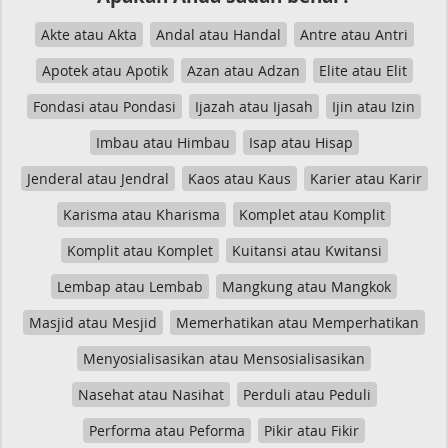
Akte atau Akta
Andal atau Handal
Antre atau Antri
Apotek atau Apotik
Azan atau Adzan
Elite atau Elit
Fondasi atau Pondasi
Ijazah atau Ijasah
Ijin atau Izin
Imbau atau Himbau
Isap atau Hisap
Jenderal atau Jendral
Kaos atau Kaus
Karier atau Karir
Karisma atau Kharisma
Komplet atau Komplit
Komplit atau Komplet
Kuitansi atau Kwitansi
Lembap atau Lembab
Mangkung atau Mangkok
Masjid atau Mesjid
Memerhatikan atau Memperhatikan
Menyosialisasikan atau Mensosialisasikan
Nasehat atau Nasihat
Perduli atau Peduli
Performa atau Peforma
Pikir atau Fikir