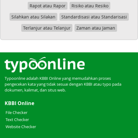
Rapot atau Rapor
Risiko atau Resiko
Silahkan atau Silakan
Standardisasi atau Standarisasi
Terlanjur atau Telanjur
Zaman atau Jaman
Typoonline adalah KBBI Online yang memudahkan proses
pengecekan kata yang tidak sesuai dengan KBBI atau typo pada
dokumen, kalimat, dan situs web.
KBBI Online
File Checker
Text Checker
Website Checker