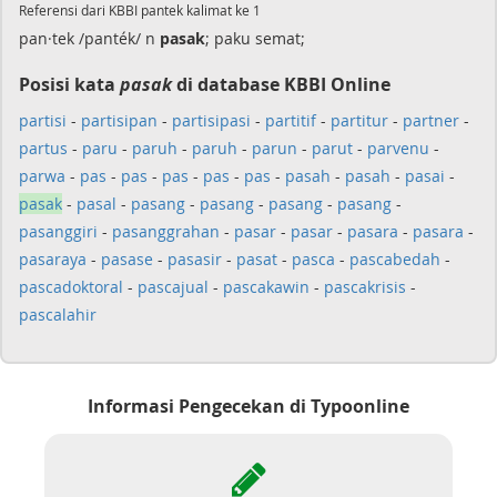
Referensi dari KBBI pantek kalimat ke 1
pan·tek /panték/ n
pasak
; paku semat;
Posisi kata
pasak
di database KBBI Online
partisi
-
partisipan
-
partisipasi
-
partitif
-
partitur
-
partner
-
partus
-
paru
-
paruh
-
paruh
-
parun
-
parut
-
parvenu
-
parwa
-
pas
-
pas
-
pas
-
pas
-
pas
-
pasah
-
pasah
-
pasai
-
pasak
-
pasal
-
pasang
-
pasang
-
pasang
-
pasang
-
pasanggiri
-
pasanggrahan
-
pasar
-
pasar
-
pasara
-
pasara
-
pasaraya
-
pasase
-
pasasir
-
pasat
-
pasca
-
pascabedah
-
pascadoktoral
-
pascajual
-
pascakawin
-
pascakrisis
-
pascalahir
Informasi Pengecekan di Typoonline