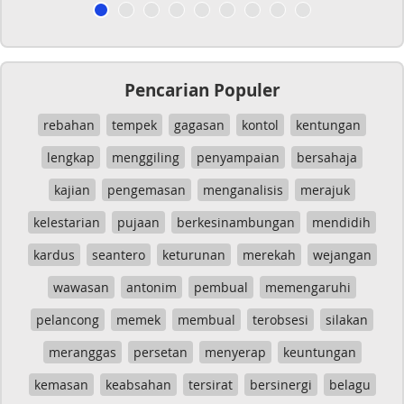
Pencarian Populer
rebahan
tempek
gagasan
kontol
kentungan
lengkap
menggiling
penyampaian
bersahaja
kajian
pengemasan
menganalisis
merajuk
kelestarian
pujaan
berkesinambungan
mendidih
kardus
seantero
keturunan
merekah
wejangan
wawasan
antonim
pembual
memengaruhi
pelancong
memek
membual
terobsesi
silakan
meranggas
persetan
menyerap
keuntungan
kemasan
keabsahan
tersirat
bersinergi
belagu