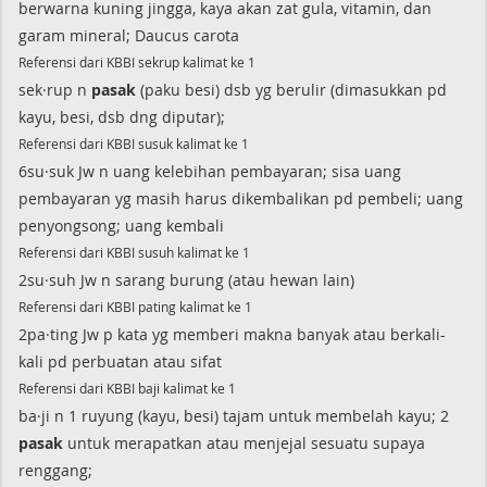
berwarna kuning jingga, kaya akan zat gula, vitamin, dan
garam mineral; Daucus carota
Referensi dari KBBI sekrup kalimat ke 1
sek·rup n
pasak
(paku besi) dsb yg berulir (dimasukkan pd
kayu, besi, dsb dng diputar);
Referensi dari KBBI susuk kalimat ke 1
6su·suk Jw n uang kelebihan pembayaran; sisa uang
pembayaran yg masih harus dikembalikan pd pembeli; uang
penyongsong; uang kembali
Referensi dari KBBI susuh kalimat ke 1
2su·suh Jw n sarang burung (atau hewan lain)
Referensi dari KBBI pating kalimat ke 1
2pa·ting Jw p kata yg memberi makna banyak atau berkali-
kali pd perbuatan atau sifat
Referensi dari KBBI baji kalimat ke 1
ba·ji n 1 ruyung (kayu, besi) tajam untuk membelah kayu; 2
pasak
untuk merapatkan atau menjejal sesuatu supaya
renggang;