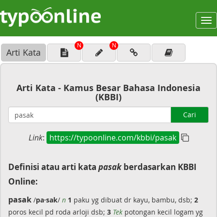
To
na
N
N
Arti Kata
Arti Kata - Kamus Besar Bahasa Indonesia
(KBBI)
Cari
Link
:
https://typoonline.com/kbbi/pasak
Definisi atau arti kata
pasak
berdasarkan KBBI
Online:
pasak
/
pa·sak
/
n
1
paku yg dibuat dr kayu, bambu, dsb;
2
poros kecil pd roda arloji dsb;
3
Tek
potongan kecil logam yg