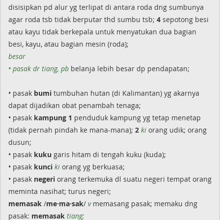
disisipkan pd alur yg terlipat di antara roda dng sumbunya
agar roda tsb tidak berputar thd sumbu tsb;
4
sepotong besi
atau kayu tidak berkepala untuk menyatukan dua bagian
besi, kayu, atau bagian mesin (roda);
besar
• pasak dr tiang, pb
belanja lebih besar dp pendapatan;
• pasak
bumi
tumbuhan hutan (di Kalimantan) yg akarnya
dapat dijadikan obat penambah tenaga;
• pasak
kampung 1
penduduk kampung yg tetap menetap
(tidak pernah pindah ke mana-mana);
2
ki
orang udik; orang
dusun;
• pasak
kuku
garis hitam di tengah kuku (kuda);
• pasak
kunci
ki
orang yg berkuasa;
• pasak
negeri
orang terkemuka dl suatu negeri tempat orang
meminta nasihat; turus negeri;
memasak
/
me·ma·sak
/
v
memasang pasak; memaku dng
pasak:
memasak
tiang;