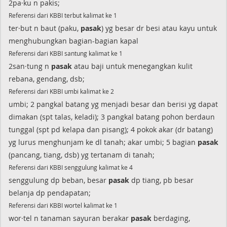
2pa·ku n pakis;
Referensi dari KBBI terbut kalimat ke 1
ter·but n baut (paku,
pasak
) yg besar dr besi atau kayu untuk
menghubungkan bagian-bagian kapal
Referensi dari KBBI santung kalimat ke 1
2san·tung n
pasak
atau baji untuk menegangkan kulit
rebana, gendang, dsb;
Referensi dari KBBI umbi kalimat ke 2
umbi; 2 pangkal batang yg menjadi besar dan berisi yg dapat
dimakan (spt talas, keladi); 3 pangkal batang pohon berdaun
tunggal (spt pd kelapa dan pisang); 4 pokok akar (dr batang)
yg lurus menghunjam ke dl tanah; akar umbi; 5 bagian
pasak
(pancang, tiang, dsb) yg tertanam di tanah;
Referensi dari KBBI senggulung kalimat ke 4
senggulung dp beban, besar
pasak
dp tiang, pb besar
belanja dp pendapatan;
Referensi dari KBBI wortel kalimat ke 1
wor·tel n tanaman sayuran berakar
pasak
berdaging,