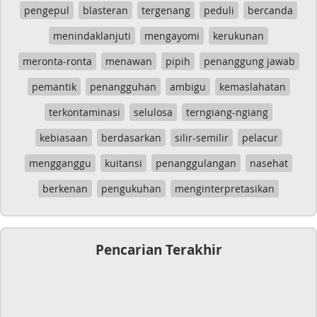
pengepul
blasteran
tergenang
peduli
bercanda
menindaklanjuti
mengayomi
kerukunan
meronta-ronta
menawan
pipih
penanggung jawab
pemantik
penangguhan
ambigu
kemaslahatan
terkontaminasi
selulosa
terngiang-ngiang
kebiasaan
berdasarkan
silir-semilir
pelacur
mengganggu
kuitansi
penanggulangan
nasehat
berkenan
pengukuhan
menginterpretasikan
Pencarian Terakhir