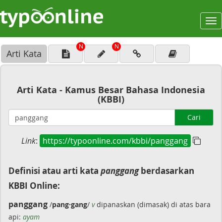
To
na
N
N
Arti Kata
Arti Kata - Kamus Besar Bahasa Indonesia
(KBBI)
Cari
Link
:
https://typoonline.com/kbbi/panggang
Definisi atau arti kata
panggang
berdasarkan
KBBI Online:
panggang
/
pang·gang
/
v
dipanaskan (dimasak) di atas bara
api:
ayam