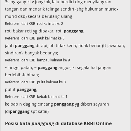
3sing·gang kl v jongkok, lalu berdiri dng menyilangkan
tangan dan menarik telinga sendiri (sbg hukuman murid-
murid dsb) secara berulang-ulang
Referensi dari KBBI roti kalimat ke 2
roti bakar roti yg dibakar; roti
panggang
;
Referensi dari KBBI jauh kalimat ke 8
jauh
panggang
dr api, pb tidak kena; tidak benar (tt jawaban,
sindiran); banyak bedanya;
Referensi dari KBBI lampau kalimat ke 9
~ tinggi patah, ~
panggang
angus, ki segala hal jangan
berlebih-lebihan;
Referensi dari KBBI pulut kalimat ke 3
pulut
panggang
,
Referensi dari KBBI kebab kalimat ke 1
ke·bab n daging cincang
panggang
yg diberi sayuran
(di
panggang
spt satai)
Posisi kata
panggang
di database KBBI Online