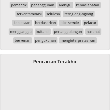
pemantik
penangguhan
ambigu
kemaslahatan
terkontaminasi
selulosa
terngiang-ngiang
kebiasaan
berdasarkan
silir-semilir
pelacur
mengganggu
kuitansi
penanggulangan
nasehat
berkenan
pengukuhan
menginterpretasikan
Pencarian Terakhir