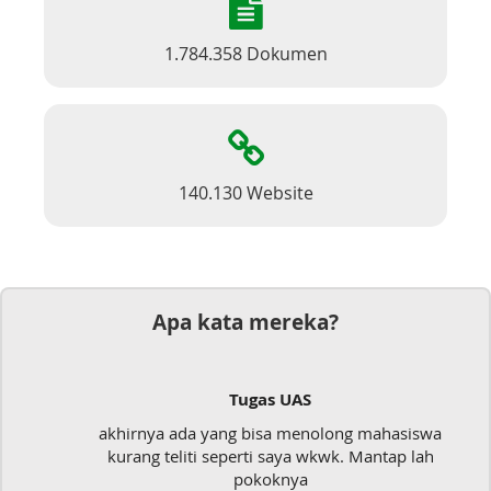
1.784.358 Dokumen
140.130 Website
Apa kata mereka?
S
Dokumen
enolong mahasiswa
Mudah sekali, tinggal kirim d
a wkwk. Mantap lah
langsung jadi
a