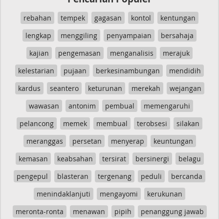
rebahan
tempek
gagasan
kontol
kentungan
lengkap
menggiling
penyampaian
bersahaja
kajian
pengemasan
menganalisis
merajuk
kelestarian
pujaan
berkesinambungan
mendidih
kardus
seantero
keturunan
merekah
wejangan
wawasan
antonim
pembual
memengaruhi
pelancong
memek
membual
terobsesi
silakan
meranggas
persetan
menyerap
keuntungan
kemasan
keabsahan
tersirat
bersinergi
belagu
pengepul
blasteran
tergenang
peduli
bercanda
menindaklanjuti
mengayomi
kerukunan
meronta-ronta
menawan
pipih
penanggung jawab