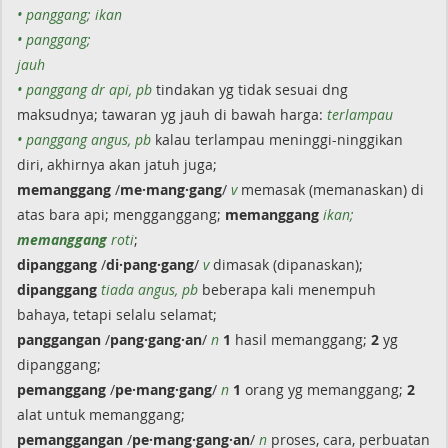
• panggang; ikan
• panggang;
jauh
• panggang dr api, pb
tindakan yg tidak sesuai dng
maksudnya; tawaran yg jauh di bawah harga:
terlampau
• panggang angus, pb
kalau terlampau meninggi-ninggikan
diri, akhirnya akan jatuh juga;
memanggang
/
me·mang·gang
/
v
memasak (memanaskan) di
atas bara api; mengganggang;
memanggang
ikan;
memanggang
roti
;
dipanggang
/
di·pang·gang
/
v
dimasak (dipanaskan);
dipanggang
tiada angus, pb
beberapa kali menempuh
bahaya, tetapi selalu selamat;
panggangan
/
pang·gang·an
/
n
1
hasil memanggang;
2
yg
dipanggang;
pemanggang
/
pe·mang·gang
/
n
1
orang yg memanggang;
2
alat untuk memanggang;
pemanggangan
/
pe·mang·gang·an
/
n
proses, cara, perbuatan