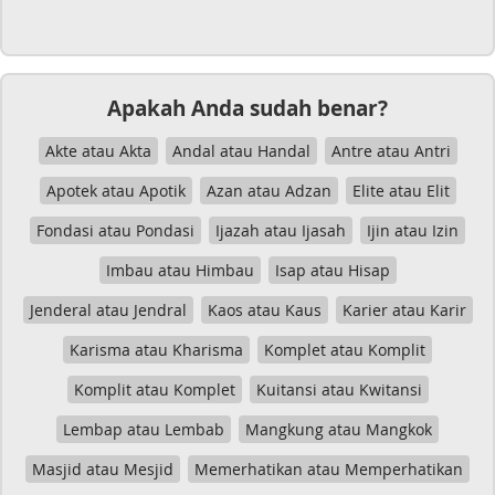
Apakah Anda sudah benar?
Akte atau Akta
Andal atau Handal
Antre atau Antri
Apotek atau Apotik
Azan atau Adzan
Elite atau Elit
Fondasi atau Pondasi
Ijazah atau Ijasah
Ijin atau Izin
Imbau atau Himbau
Isap atau Hisap
Jenderal atau Jendral
Kaos atau Kaus
Karier atau Karir
Karisma atau Kharisma
Komplet atau Komplit
Komplit atau Komplet
Kuitansi atau Kwitansi
Lembap atau Lembab
Mangkung atau Mangkok
Masjid atau Mesjid
Memerhatikan atau Memperhatikan