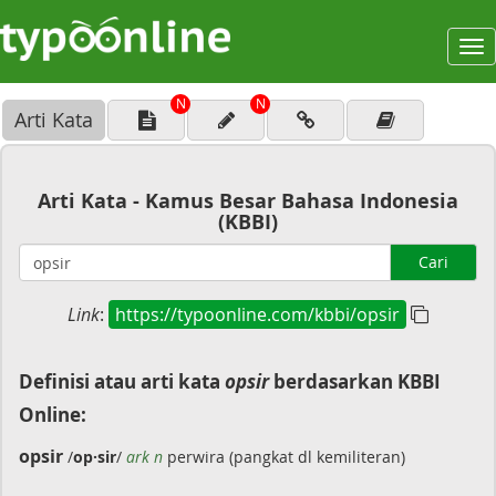
To
na
N
N
Arti Kata
Arti Kata - Kamus Besar Bahasa Indonesia
(KBBI)
Cari
Link
:
https://typoonline.com/kbbi/opsir
Definisi atau arti kata
opsir
berdasarkan KBBI
Online:
opsir
/
op·sir
/
ark n
perwira (pangkat dl kemiliteran)