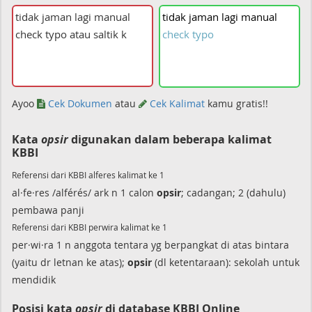
tidak
jaman
lagi
manual
check
typo
Ayoo
Cek Dokumen
atau
Cek Kalimat
kamu gratis!!
Kata
opsir
digunakan dalam beberapa kalimat
KBBI
Referensi dari KBBI alferes kalimat ke 1
al·fe·res /alférés/ ark n 1 calon
opsir
; cadangan; 2 (dahulu)
pembawa panji
Referensi dari KBBI perwira kalimat ke 1
per·wi·ra 1 n anggota tentara yg berpangkat di atas bintara
(yaitu dr letnan ke atas);
opsir
(dl ketentaraan): sekolah untuk
mendidik
Posisi kata
opsir
di database KBBI Online