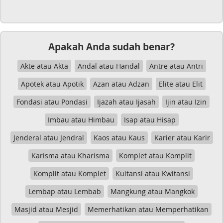
Apakah Anda sudah benar?
Akte atau Akta
Andal atau Handal
Antre atau Antri
Apotek atau Apotik
Azan atau Adzan
Elite atau Elit
Fondasi atau Pondasi
Ijazah atau Ijasah
Ijin atau Izin
Imbau atau Himbau
Isap atau Hisap
Jenderal atau Jendral
Kaos atau Kaus
Karier atau Karir
Karisma atau Kharisma
Komplet atau Komplit
Komplit atau Komplet
Kuitansi atau Kwitansi
Lembap atau Lembab
Mangkung atau Mangkok
Masjid atau Mesjid
Memerhatikan atau Memperhatikan