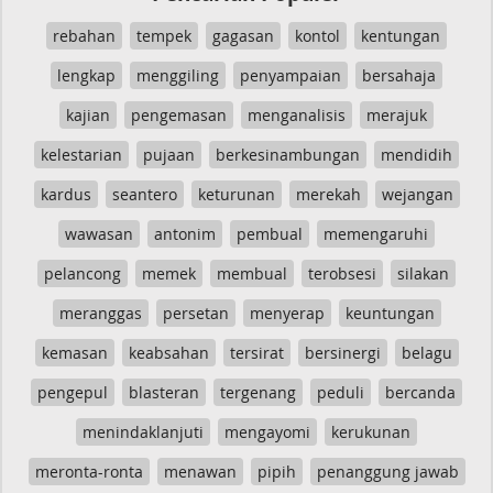
rebahan
tempek
gagasan
kontol
kentungan
lengkap
menggiling
penyampaian
bersahaja
kajian
pengemasan
menganalisis
merajuk
kelestarian
pujaan
berkesinambungan
mendidih
kardus
seantero
keturunan
merekah
wejangan
wawasan
antonim
pembual
memengaruhi
pelancong
memek
membual
terobsesi
silakan
meranggas
persetan
menyerap
keuntungan
kemasan
keabsahan
tersirat
bersinergi
belagu
pengepul
blasteran
tergenang
peduli
bercanda
menindaklanjuti
mengayomi
kerukunan
meronta-ronta
menawan
pipih
penanggung jawab