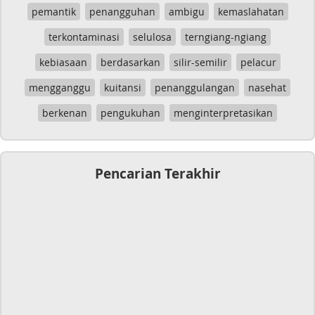
pemantik
penangguhan
ambigu
kemaslahatan
terkontaminasi
selulosa
terngiang-ngiang
kebiasaan
berdasarkan
silir-semilir
pelacur
mengganggu
kuitansi
penanggulangan
nasehat
berkenan
pengukuhan
menginterpretasikan
Pencarian Terakhir