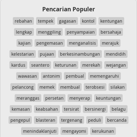
Pencarian Populer
rebahan
tempek
gagasan
kontol
kentungan
lengkap
menggiling
penyampaian
bersahaja
kajian
pengemasan
menganalisis
merajuk
kelestarian
pujaan
berkesinambungan
mendidih
kardus
seantero
keturunan
merekah
wejangan
wawasan
antonim
pembual
memengaruhi
pelancong
memek
membual
terobsesi
silakan
meranggas
persetan
menyerap
keuntungan
kemasan
keabsahan
tersirat
bersinergi
belagu
pengepul
blasteran
tergenang
peduli
bercanda
menindaklanjuti
mengayomi
kerukunan