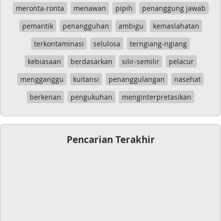
meronta-ronta
menawan
pipih
penanggung jawab
pemantik
penangguhan
ambigu
kemaslahatan
terkontaminasi
selulosa
terngiang-ngiang
kebiasaan
berdasarkan
silir-semilir
pelacur
mengganggu
kuitansi
penanggulangan
nasehat
berkenan
pengukuhan
menginterpretasikan
Pencarian Terakhir