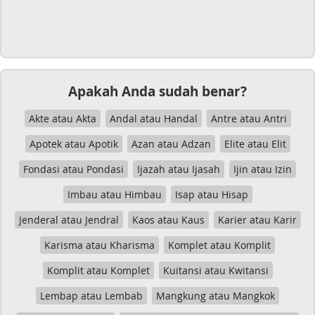
Apakah Anda sudah benar?
Akte atau Akta
Andal atau Handal
Antre atau Antri
Apotek atau Apotik
Azan atau Adzan
Elite atau Elit
Fondasi atau Pondasi
Ijazah atau Ijasah
Ijin atau Izin
Imbau atau Himbau
Isap atau Hisap
Jenderal atau Jendral
Kaos atau Kaus
Karier atau Karir
Karisma atau Kharisma
Komplet atau Komplit
Komplit atau Komplet
Kuitansi atau Kwitansi
Lembap atau Lembab
Mangkung atau Mangkok