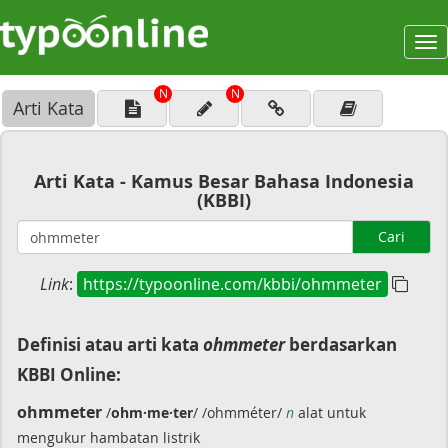
To
na
N
N
Arti Kata
Arti Kata - Kamus Besar Bahasa Indonesia
(KBBI)
Cari
Link
:
https://typoonline.com/kbbi/ohmmeter
Definisi atau arti kata
ohmmeter
berdasarkan
KBBI Online:
ohmmeter
/
ohm·me·ter
/ /ohmméter/
n
alat untuk
mengukur hambatan listrik