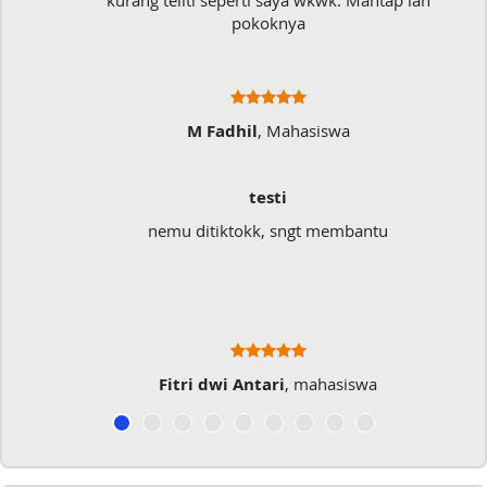
kurang teliti seperti saya wkwk. Mantap lah
pokoknya
M Fadhil
, Mahasiswa
testi
nemu ditiktokk, sngt membantu
Fitri dwi Antari
, mahasiswa