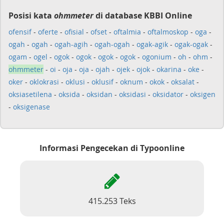
Posisi kata
ohmmeter
di database KBBI Online
ofensif
-
oferte
-
ofisial
-
ofset
-
oftalmia
-
oftalmoskop
-
oga
-
ogah
-
ogah
-
ogah-agih
-
ogah-ogah
-
ogak-agik
-
ogak-ogak
-
ogam
-
ogel
-
ogok
-
ogok
-
ogok
-
ogok
-
ogonium
-
oh
-
ohm
-
ohmmeter
-
oi
-
oja
-
oja
-
ojah
-
ojek
-
ojok
-
okarina
-
oke
-
oker
-
oklokrasi
-
oklusi
-
oklusif
-
oknum
-
okok
-
oksalat
-
oksiasetilena
-
oksida
-
oksidan
-
oksidasi
-
oksidator
-
oksigen
-
oksigenase
Informasi Pengecekan di Typoonline
415.253 Teks