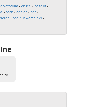
servatorium
-
obsesi
-
obsesif
-
as
-
oceh
-
odalan
-
ode
-
doran
-
oedipus-kompleks
-
line
bsite