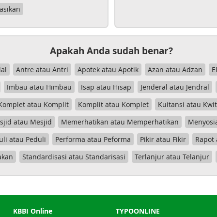
asikan
Apakah Anda sudah benar?
al
Antre atau Antri
Apotek atau Apotik
Azan atau Adzan
E
Imbau atau Himbau
Isap atau Hisap
Jenderal atau Jendral
Komplet atau Komplit
Komplit atau Komplet
Kuitansi atau Kwi
jid atau Mesjid
Memerhatikan atau Memperhatikan
Menyosia
uli atau Peduli
Performa atau Peforma
Pikir atau Fikir
Rapot 
akan
Standardisasi atau Standarisasi
Terlanjur atau Telanjur
KBBI Online
TYPOONLINE