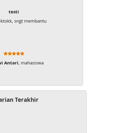
testi
iktokk, sngt membantu
wi Antari
, mahasiswa
arian Terakhir