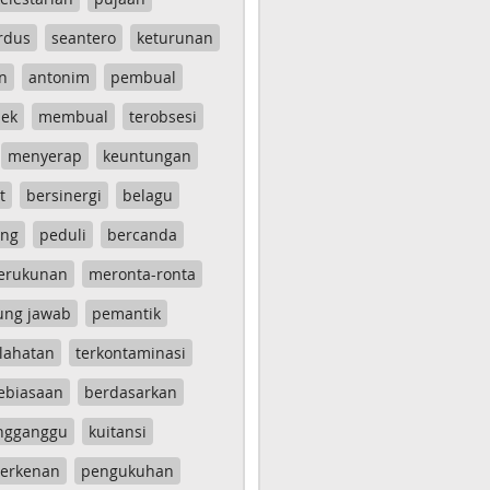
rdus
seantero
keturunan
n
antonim
pembual
ek
membual
terobsesi
menyerap
keuntungan
t
bersinergi
belagu
ang
peduli
bercanda
erukunan
meronta-ronta
ung jawab
pemantik
lahatan
terkontaminasi
ebiasaan
berdasarkan
ngganggu
kuitansi
erkenan
pengukuhan