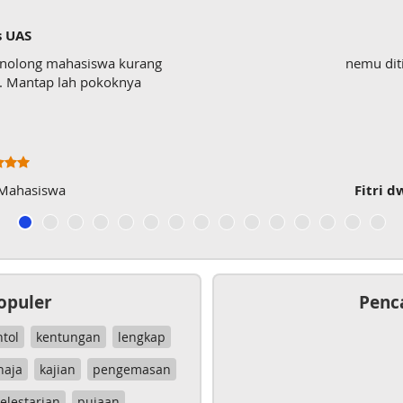
s UAS
enolong mahasiswa kurang
nemu dit
wk. Mantap lah pokoknya
 Mahasiswa
Fitri d
opuler
Penc
ntol
kentungan
lengkap
haja
kajian
pengemasan
elestarian
pujaan