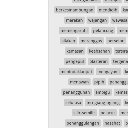
berkesinambungan
mendidih
ka
merekah
wejangan
wawasa
memengaruhi
pelancong
mem
silakan
meranggas
persetan
kemasan
keabsahan
tersira
pengepul
blasteran
tergen
menindaklanjuti
mengayomi
k
menawan
pipih
penangg
penangguhan
ambigu
kemas
selulosa
terngiang-ngiang
k
silir-semilir
pelacur
me
penanggulangan
nasehat
b