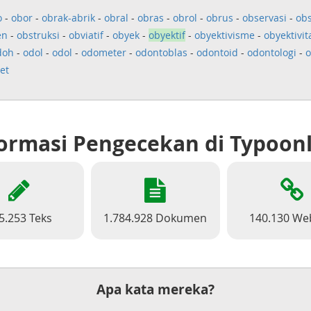
o
-
obor
-
obrak-abrik
-
obral
-
obras
-
obrol
-
obrus
-
observasi
-
ob
en
-
obstruksi
-
obviatif
-
obyek
-
obyektif
-
obyektivisme
-
obyektivit
doh
-
odol
-
odol
-
odometer
-
odontoblas
-
odontoid
-
odontologi
-
o
et
ormasi Pengecekan di Typoon
5.253 Teks
1.784.928 Dokumen
140.130 We
Apa kata mereka?