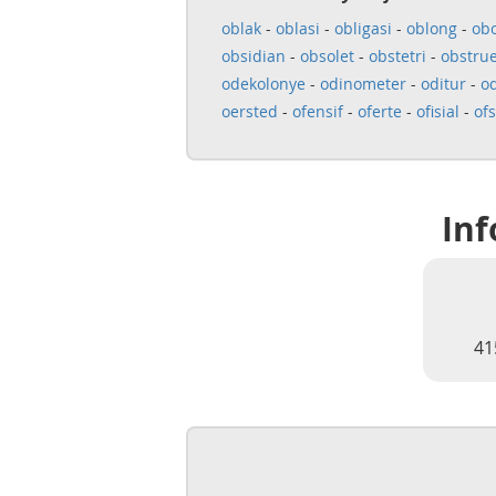
oblak
-
oblasi
-
obligasi
-
oblong
-
ob
obsidian
-
obsolet
-
obstetri
-
obstru
odekolonye
-
odinometer
-
oditur
-
o
oersted
-
ofensif
-
oferte
-
ofisial
-
ofs
Inf
41