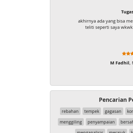
Tuga
akhirnya ada yang bisa m
teliti seperti saya wk
M Fadhil
,
Pencarian P
rebahan
tempek
gagasan
ko
menggiling
penyampaian
bersa
menganalisis
merajuk
k