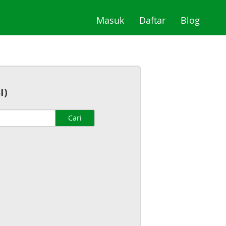
(current)
(current)
(curre
Masuk
Daftar
Blog
I)
Cari