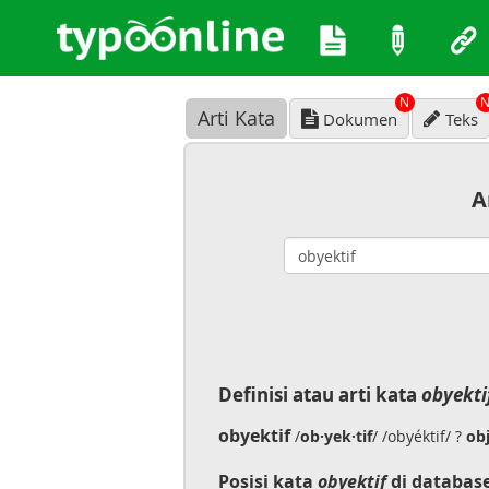
N
Arti Kata
Dokumen
Teks
A
Definisi atau arti kata
obyekti
obyektif
/
ob·yek·tif
/ /obyéktif/ ?
obj
Posisi kata
obyektif
di databas