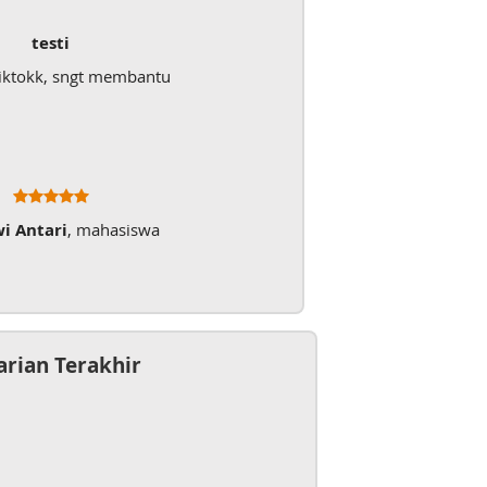
testi
iktokk, sngt membantu
wi Antari
, mahasiswa
arian Terakhir