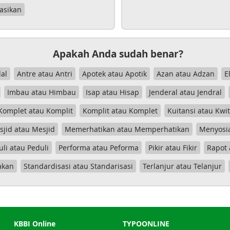
asikan
Apakah Anda sudah benar?
al
Antre atau Antri
Apotek atau Apotik
Azan atau Adzan
E
Imbau atau Himbau
Isap atau Hisap
Jenderal atau Jendral
Komplet atau Komplit
Komplit atau Komplet
Kuitansi atau Kwi
jid atau Mesjid
Memerhatikan atau Memperhatikan
Menyosia
uli atau Peduli
Performa atau Peforma
Pikir atau Fikir
Rapot 
akan
Standardisasi atau Standarisasi
Terlanjur atau Telanjur
KBBI Online
TYPOONLINE