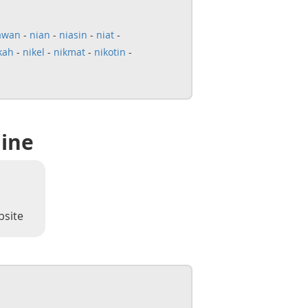
awan
-
nian
-
niasin
-
niat
-
kah
-
nikel
-
nikmat
-
nikotin
-
line
bsite