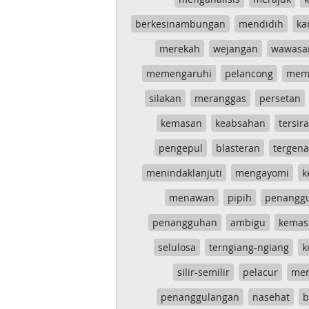
berkesinambungan
mendidih
ka
merekah
wejangan
wawasa
memengaruhi
pelancong
mem
silakan
meranggas
persetan
kemasan
keabsahan
tersira
pengepul
blasteran
tergen
menindaklanjuti
mengayomi
k
menawan
pipih
penangg
penangguhan
ambigu
kemas
selulosa
terngiang-ngiang
k
silir-semilir
pelacur
me
penanggulangan
nasehat
b