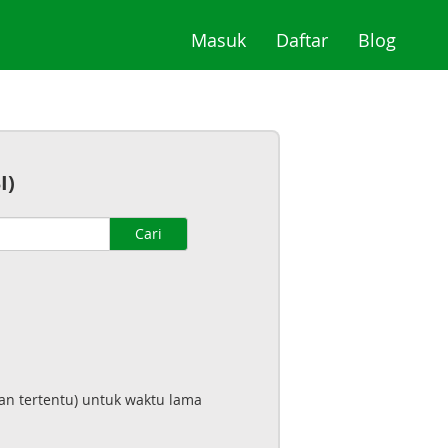
(current)
(current)
(curre
Masuk
Daftar
Blog
I)
Cari
an tertentu) untuk waktu lama