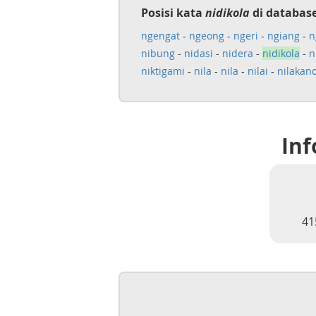
Posisi kata
nidikola
di databas
ngengat
-
ngeong
-
ngeri
-
ngiang
-
n
nibung
-
nidasi
-
nidera
-
nidikola
-
n
niktigami
-
nila
-
nila
-
nilai
-
nilakand
Inf
41