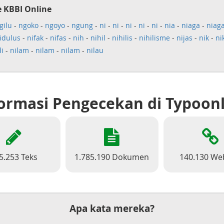
e KBBI Online
gilu
-
ngoko
-
ngoyo
-
ngung
-
ni
-
ni
-
ni
-
ni
-
ni
-
nia
-
niaga
-
niag
idulus
-
nifak
-
nifas
-
nih
-
nihil
-
nihilis
-
nihilisme
-
nijas
-
nik
-
ni
i
-
nilam
-
nilam
-
nilam
-
nilau
ormasi Pengecekan di Typoon
5.253 Teks
1.785.190 Dokumen
140.130 We
Apa kata mereka?