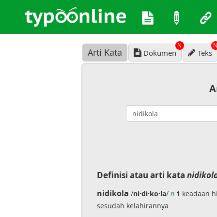
N
Arti Kata
Dokumen
Teks
A
Definisi atau arti kata
nidikol
nidikola
/
ni·di·ko·la
/
n
1
keadaan hi
sesudah kelahirannya