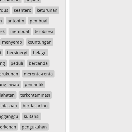
rdus
seantero
keturunan
n
antonim
pembual
ek
membual
terobsesi
menyerap
keuntungan
t
bersinergi
belagu
ang
peduli
bercanda
erukunan
meronta-ronta
ung jawab
pemantik
lahatan
terkontaminasi
ebiasaan
berdasarkan
ngganggu
kuitansi
erkenan
pengukuhan