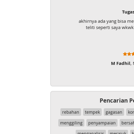
Tuga
akhirnya ada yang bisa m
teliti seperti saya wk
M Fadhil
,
Pencarian P
rebahan
tempek
gagasan
ko
menggiling
penyampaian
bersa
menganalisis
merajuk
k