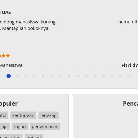
s UAS
enolong mahasiswa kurang
nemu dit
wk. Mantap lah pokoknya
 Mahasiswa
Fitri d
opuler
Penc
ntol
kentungan
lengkap
haja
kajian
pengemasan
elestarian
pujaan