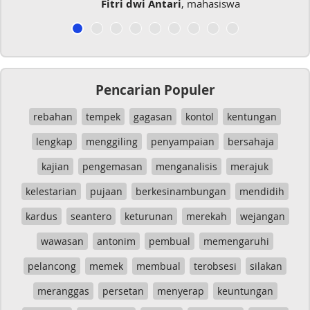
Fitri dwi Antari
, mahasiswa
Pencarian Populer
rebahan
tempek
gagasan
kontol
kentungan
lengkap
menggiling
penyampaian
bersahaja
kajian
pengemasan
menganalisis
merajuk
kelestarian
pujaan
berkesinambungan
mendidih
kardus
seantero
keturunan
merekah
wejangan
wawasan
antonim
pembual
memengaruhi
pelancong
memek
membual
terobsesi
silakan
meranggas
persetan
menyerap
keuntungan