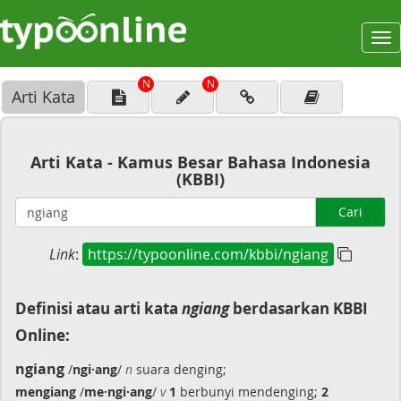
To
na
N
N
Arti Kata
Arti Kata - Kamus Besar Bahasa Indonesia
(KBBI)
Cari
Link
:
https://typoonline.com/kbbi/ngiang
Definisi atau arti kata
ngiang
berdasarkan KBBI
Online:
ngiang
/
ngi·ang
/
n
suara denging;
mengiang
/
me·ngi·ang
/
v
1
berbunyi mendenging;
2