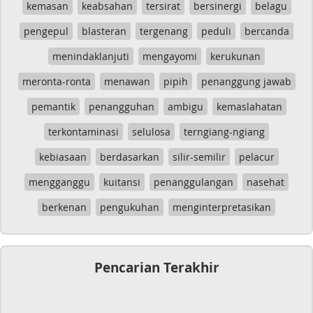
kemasan
keabsahan
tersirat
bersinergi
belagu
pengepul
blasteran
tergenang
peduli
bercanda
menindaklanjuti
mengayomi
kerukunan
meronta-ronta
menawan
pipih
penanggung jawab
pemantik
penangguhan
ambigu
kemaslahatan
terkontaminasi
selulosa
terngiang-ngiang
kebiasaan
berdasarkan
silir-semilir
pelacur
mengganggu
kuitansi
penanggulangan
nasehat
berkenan
pengukuhan
menginterpretasikan
Pencarian Terakhir