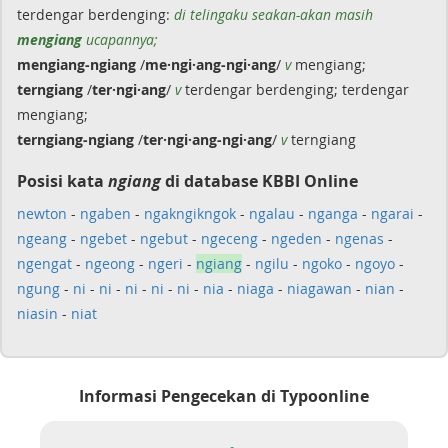
terdengar berdenging:
di telingaku seakan-akan masih
mengiang
ucapannya;
mengiang-ngiang
/
me·ngi·ang-ngi·ang
/
v
mengiang;
terngiang
/
ter·ngi·ang
/
v
terdengar berdenging; terdengar
mengiang;
terngiang-ngiang
/
ter·ngi·ang-ngi·ang
/
v
terngiang
Posisi kata
ngiang
di database KBBI Online
newton
-
ngaben
-
ngakngikngok
-
ngalau
-
nganga
-
ngarai
-
ngeang
-
ngebet
-
ngebut
-
ngeceng
-
ngeden
-
ngenas
-
ngengat
-
ngeong
-
ngeri
-
ngiang
-
ngilu
-
ngoko
-
ngoyo
-
ngung
-
ni
-
ni
-
ni
-
ni
-
ni
-
nia
-
niaga
-
niagawan
-
nian
-
niasin
-
niat
Informasi Pengecekan di Typoonline