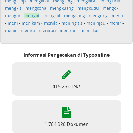
mengkilap
-
mengkilat
-
mengking
-
mengkirai
-
mengkirik
-
mengkis
-
mengkona
-
mengkuang
-
mengkudu
-
mengok
-
mengor
-
mengot
-
mengsol
-
mengsong
-
mengung
-
menhir
-
meni
-
menikam
-
menila
-
meningitis
-
meninjau
-
menir
-
menir
-
menira
-
meniran
-
meniran
-
meniskus
Informasi Pengecekan di Typoonline
415.253 Teks
1.784.928 Dokumen