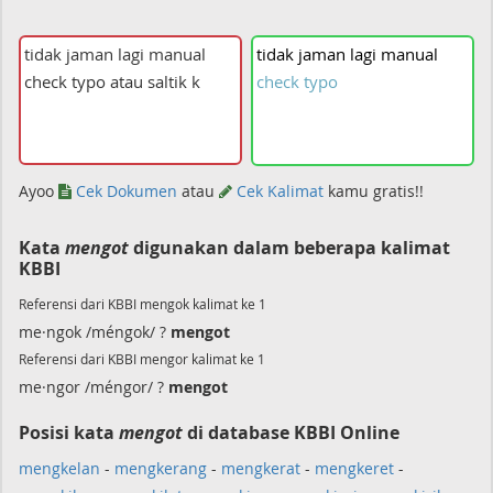
tidak
jaman
lagi
manual
check
typo
Ayoo
Cek Dokumen
atau
Cek Kalimat
kamu gratis!!
Kata
mengot
digunakan dalam beberapa kalimat
KBBI
Referensi dari KBBI mengok kalimat ke 1
me·ngok /méngok/ ?
mengot
Referensi dari KBBI mengor kalimat ke 1
me·ngor /méngor/ ?
mengot
Posisi kata
mengot
di database KBBI Online
mengkelan
-
mengkerang
-
mengkerat
-
mengkeret
-