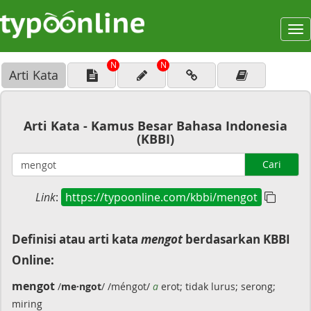
To
na
N
N
Arti Kata
Arti Kata - Kamus Besar Bahasa Indonesia
(KBBI)
Cari
Link
:
https://typoonline.com/kbbi/mengot
Definisi atau arti kata
mengot
berdasarkan KBBI
Online:
mengot
/
me·ngot
/ /méngot/
a
erot; tidak lurus; serong;
miring