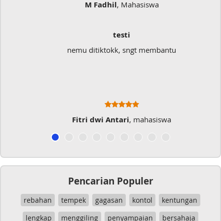
M Fadhil
, Mahasiswa
testi
nemu ditiktokk, sngt membantu
Fitri dwi Antari
, mahasiswa
Pencarian Populer
rebahan
tempek
gagasan
kontol
kentungan
lengkap
menggiling
penyampaian
bersahaja