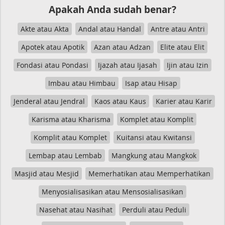
Apakah Anda sudah benar?
Akte atau Akta
Andal atau Handal
Antre atau Antri
Apotek atau Apotik
Azan atau Adzan
Elite atau Elit
Fondasi atau Pondasi
Ijazah atau Ijasah
Ijin atau Izin
Imbau atau Himbau
Isap atau Hisap
Jenderal atau Jendral
Kaos atau Kaus
Karier atau Karir
Karisma atau Kharisma
Komplet atau Komplit
Komplit atau Komplet
Kuitansi atau Kwitansi
Lembap atau Lembab
Mangkung atau Mangkok
Masjid atau Mesjid
Memerhatikan atau Memperhatikan
Menyosialisasikan atau Mensosialisasikan
Nasehat atau Nasihat
Perduli atau Peduli