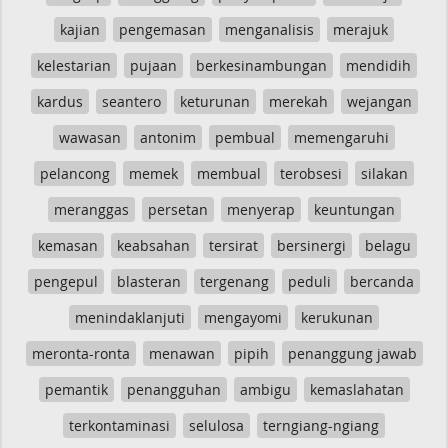
kajian
pengemasan
menganalisis
merajuk
kelestarian
pujaan
berkesinambungan
mendidih
kardus
seantero
keturunan
merekah
wejangan
wawasan
antonim
pembual
memengaruhi
pelancong
memek
membual
terobsesi
silakan
meranggas
persetan
menyerap
keuntungan
kemasan
keabsahan
tersirat
bersinergi
belagu
pengepul
blasteran
tergenang
peduli
bercanda
menindaklanjuti
mengayomi
kerukunan
meronta-ronta
menawan
pipih
penanggung jawab
pemantik
penangguhan
ambigu
kemaslahatan
terkontaminasi
selulosa
terngiang-ngiang