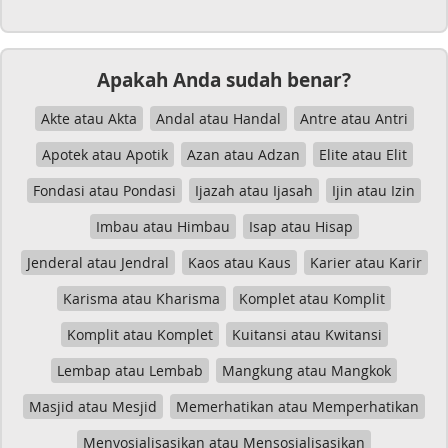
Apakah Anda sudah benar?
Akte atau Akta
Andal atau Handal
Antre atau Antri
Apotek atau Apotik
Azan atau Adzan
Elite atau Elit
Fondasi atau Pondasi
Ijazah atau Ijasah
Ijin atau Izin
Imbau atau Himbau
Isap atau Hisap
Jenderal atau Jendral
Kaos atau Kaus
Karier atau Karir
Karisma atau Kharisma
Komplet atau Komplit
Komplit atau Komplet
Kuitansi atau Kwitansi
Lembap atau Lembab
Mangkung atau Mangkok
Masjid atau Mesjid
Memerhatikan atau Memperhatikan
Menyosialisasikan atau Mensosialisasikan