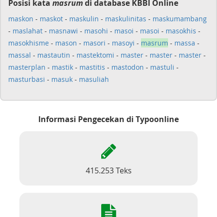
Posisi kata
masrum
di database KBBI Online
maskon
-
maskot
-
maskulin
-
maskulinitas
-
maskumambang
-
maslahat
-
masnawi
-
masohi
-
masoi
-
masoi
-
masokhis
-
masokhisme
-
mason
-
masori
-
masoyi
-
masrum
-
massa
-
massal
-
mastautin
-
mastektomi
-
master
-
master
-
master
-
masterplan
-
mastik
-
mastitis
-
mastodon
-
mastuli
-
masturbasi
-
masuk
-
masuliah
Informasi Pengecekan di Typoonline
415.253 Teks