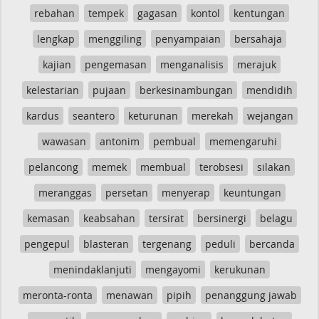
rebahan
tempek
gagasan
kontol
kentungan
lengkap
menggiling
penyampaian
bersahaja
kajian
pengemasan
menganalisis
merajuk
kelestarian
pujaan
berkesinambungan
mendidih
kardus
seantero
keturunan
merekah
wejangan
wawasan
antonim
pembual
memengaruhi
pelancong
memek
membual
terobsesi
silakan
meranggas
persetan
menyerap
keuntungan
kemasan
keabsahan
tersirat
bersinergi
belagu
pengepul
blasteran
tergenang
peduli
bercanda
menindaklanjuti
mengayomi
kerukunan
meronta-ronta
menawan
pipih
penanggung jawab