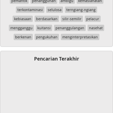
pemantik
penangguhan
ambigu
kemaslahatan
terkontaminasi
selulosa
terngiang-ngiang
kebiasaan
berdasarkan
silir-semilir
pelacur
mengganggu
kuitansi
penanggulangan
nasehat
berkenan
pengukuhan
menginterpretasikan
Pencarian Terakhir