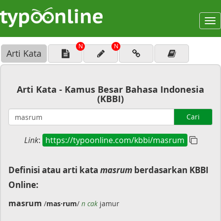
To
na
N
N
Arti Kata
Arti Kata - Kamus Besar Bahasa Indonesia
(KBBI)
Cari
Link
:
https://typoonline.com/kbbi/masrum
Definisi atau arti kata
masrum
berdasarkan KBBI
Online:
masrum
/
mas·rum
/
n cak
jamur