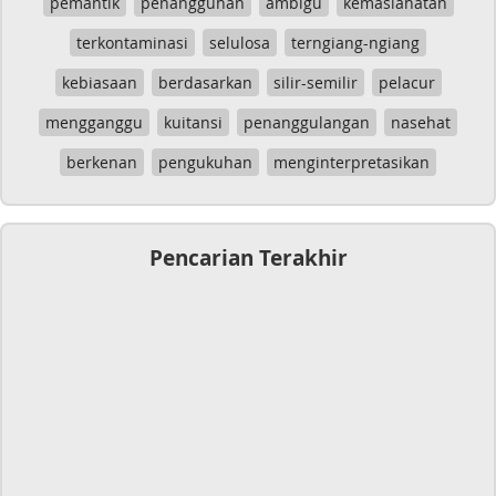
pemantik
penangguhan
ambigu
kemaslahatan
terkontaminasi
selulosa
terngiang-ngiang
kebiasaan
berdasarkan
silir-semilir
pelacur
mengganggu
kuitansi
penanggulangan
nasehat
berkenan
pengukuhan
menginterpretasikan
Pencarian Terakhir