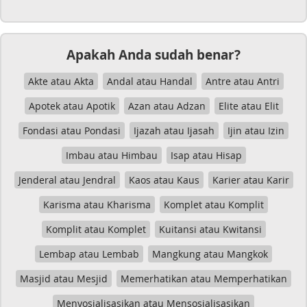
Apakah Anda sudah benar?
Akte atau Akta
Andal atau Handal
Antre atau Antri
Apotek atau Apotik
Azan atau Adzan
Elite atau Elit
Fondasi atau Pondasi
Ijazah atau Ijasah
Ijin atau Izin
Imbau atau Himbau
Isap atau Hisap
Jenderal atau Jendral
Kaos atau Kaus
Karier atau Karir
Karisma atau Kharisma
Komplet atau Komplit
Komplit atau Komplet
Kuitansi atau Kwitansi
Lembap atau Lembab
Mangkung atau Mangkok
Masjid atau Mesjid
Memerhatikan atau Memperhatikan
Menyosialisasikan atau Mensosialisasikan