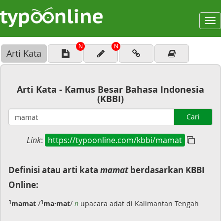
To
na
N
N
Arti Kata
Arti Kata - Kamus Besar Bahasa Indonesia
(KBBI)
Cari
Link
:
https://typoonline.com/kbbi/mamat
Definisi atau arti kata
mamat
berdasarkan KBBI
Online:
1
1
mamat
/
ma·mat
/
n
upacara adat di Kalimantan Tengah