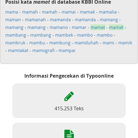
Posisi kata
mamat
di database KBBI Online
mama
-
mamah
-
mamah
-
mamai
-
mamak
-
mamalia
-
maman
-
mamanah
-
mamanda
-
mamanda
-
mamang
-
mamang
-
mamang
-
mamano
-
mamar
-
mamat
-
mamat
-
mambang
-
mambang
-
mambek
-
mambo
-
mambo
-
mambruk
-
mambu
-
mambung
-
mamduhah
-
mami
-
mamik
-
mamlakat
-
mamografi
-
mampai
Informasi Pengecekan di Typoonline
415.253 Teks