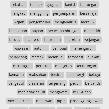
rebahan
tempek
gagasan
kontol
kentungan
lengkap
menggiling
penyampaian
bersahaja
kajian
pengemasan
menganalisis
merajuk
kelestarian
pujaan
berkesinambungan
mendidih
kardus
seantero
keturunan
merekah
wejangan
wawasan
antonim
pembual
memengaruhi
pelancong
memek
membual
terobsesi
silakan
meranggas
persetan
menyerap
keuntungan
kemasan
keabsahan
tersirat
bersinergi
belagu
pengepul
blasteran
tergenang
peduli
bercanda
menindaklanjuti
mengayomi
kerukunan
meronta-ronta
menawan
pipih
penanggung jawab