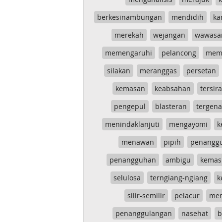
berkesinambungan
mendidih
ka
merekah
wejangan
wawasa
memengaruhi
pelancong
mem
silakan
meranggas
persetan
kemasan
keabsahan
tersira
pengepul
blasteran
tergen
menindaklanjuti
mengayomi
k
menawan
pipih
penangg
penangguhan
ambigu
kemas
selulosa
terngiang-ngiang
k
silir-semilir
pelacur
me
penanggulangan
nasehat
b