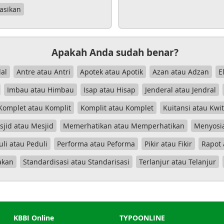
asikan
Apakah Anda sudah benar?
al
Antre atau Antri
Apotek atau Apotik
Azan atau Adzan
E
Imbau atau Himbau
Isap atau Hisap
Jenderal atau Jendral
Komplet atau Komplit
Komplit atau Komplet
Kuitansi atau Kwi
jid atau Mesjid
Memerhatikan atau Memperhatikan
Menyosia
uli atau Peduli
Performa atau Peforma
Pikir atau Fikir
Rapot 
akan
Standardisasi atau Standarisasi
Terlanjur atau Telanjur
KBBI Online
TYPOONLINE