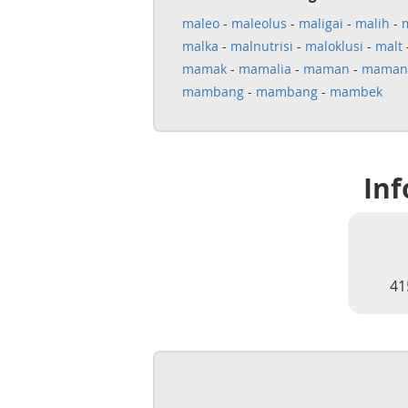
maleo
-
maleolus
-
maligai
-
malih
-
malka
-
malnutrisi
-
maloklusi
-
malt
mamak
-
mamalia
-
maman
-
maman
mambang
-
mambang
-
mambek
Inf
41