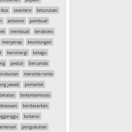
rdus
seantero
keturunan
n
antonim
pembual
ek
membual
terobsesi
menyerap
keuntungan
t
bersinergi
belagu
ang
peduli
bercanda
erukunan
meronta-ronta
ung jawab
pemantik
lahatan
terkontaminasi
ebiasaan
berdasarkan
ngganggu
kuitansi
erkenan
pengukuhan