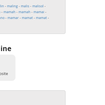
lin
-
maling
-
malis
-
malisol
-
a
-
mamah
-
mamah
-
mamai
-
no
-
mamar
-
mamat
-
mamat
-
line
bsite