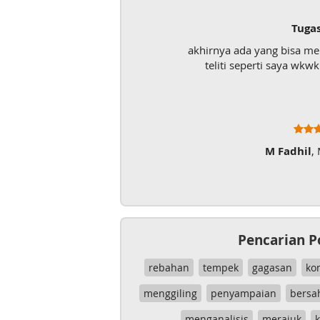
Tuga
akhirnya ada yang bisa m
teliti seperti saya wk
M Fadhil
,
Pencarian P
rebahan
tempek
gagasan
ko
menggiling
penyampaian
bersa
menganalisis
merajuk
k