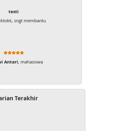
testi
iktokk, sngt membantu
wi Antari
, mahasiswa
arian Terakhir