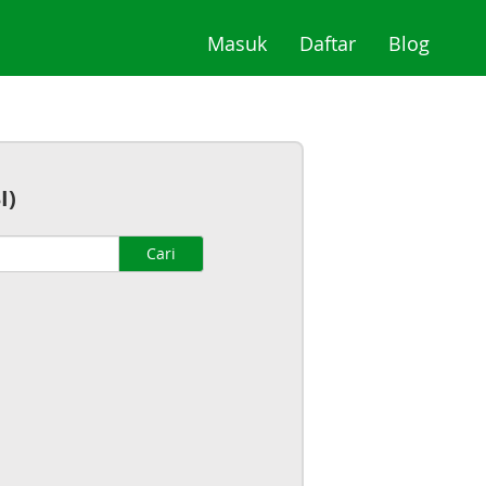
(current)
(current)
(curre
Masuk
Daftar
Blog
I)
Cari