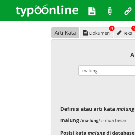
N
Arti Kata
Dokumen
Teks
A
Definisi atau arti kata
malung
malung
/
ma·lung
/
n
mua besar
Posisi kata
malung
di database