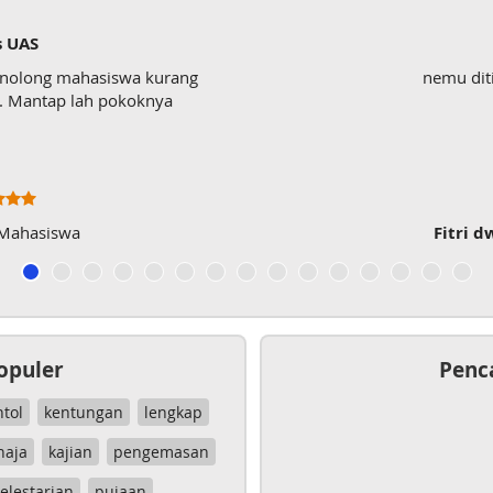
s UAS
enolong mahasiswa kurang
nemu dit
wk. Mantap lah pokoknya
 Mahasiswa
Fitri d
opuler
Penc
ntol
kentungan
lengkap
haja
kajian
pengemasan
elestarian
pujaan