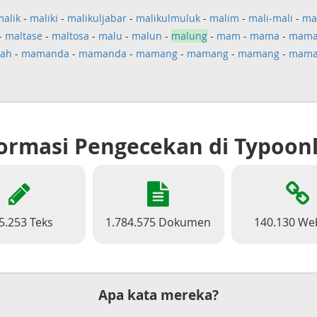
malik
-
maliki
-
malikuljabar
-
malikulmuluk
-
malim
-
mali-mali
-
ma
-
maltase
-
maltosa
-
malu
-
malun
-
malung
-
mam
-
mama
-
mam
ah
-
mamanda
-
mamanda
-
mamang
-
mamang
-
mamang
-
mama
ormasi Pengecekan di Typoon
5.253 Teks
1.784.575 Dokumen
140.130 We
Apa kata mereka?