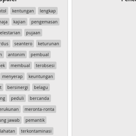
ntol
kentungan
lengkap
haja
kajian
pengemasan
elestarian
pujaan
rdus
seantero
keturunan
n
antonim
pembual
ek
membual
terobsesi
menyerap
keuntungan
t
bersinergi
belagu
ang
peduli
bercanda
erukunan
meronta-ronta
ung jawab
pemantik
lahatan
terkontaminasi