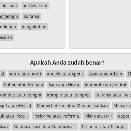
ebiasaan
berdasarkan
ngganggu
kuitansi
erkenan
pengukuhan
asikan
Apakah Anda sudah benar?
al
Antre atau Antri
Apotek atau Apotik
Azan atau Adzan
E
Imbau atau Himbau
Isap atau Hisap
Jenderal atau Jendral
Komplet atau Komplit
Komplit atau Komplet
Kuitansi atau Kwi
jid atau Mesjid
Memerhatikan atau Memperhatikan
Menyosia
uli atau Peduli
Performa atau Peforma
Pikir atau Fikir
Rapot 
akan
Standardisasi atau Standarisasi
Terlanjur atau Telanjur