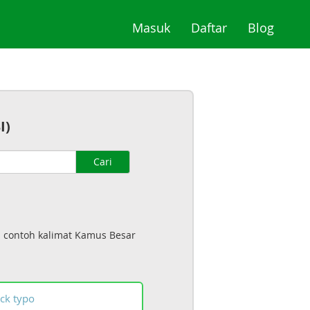
(current)
(current)
(curre
Masuk
Daftar
Blog
I)
Cari
a contoh kalimat Kamus Besar
ck
typo