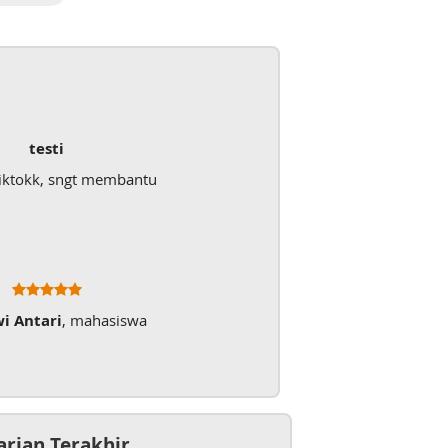
testi
iktokk, sngt membantu
wi Antari
, mahasiswa
arian Terakhir