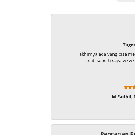
Tuga
akhirnya ada yang bisa m
teliti seperti saya wk
M Fadhil
,
Pencarian P