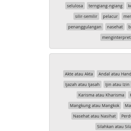
selulosa
terngiang-ngiang
k
silir-semilir
pelacur
me
penanggulangan
nasehat
b
menginterpret
Akte atau Akta
Andal atau Hand
Ijazah atau Ijasah
Ijin atau Izin
Karisma atau Kharisma
Mangkung atau Mangkok
Mas
Nasehat atau Nasihat
Perd
Silahkan atau Sil