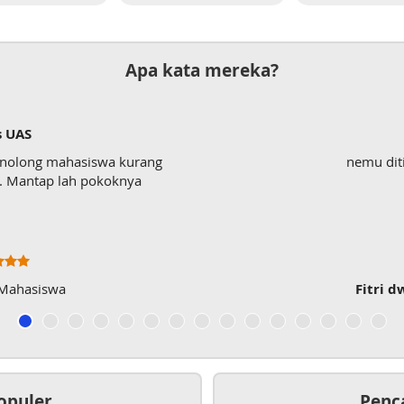
Apa kata mereka?
s UAS
enolong mahasiswa kurang
nemu dit
wk. Mantap lah pokoknya
 Mahasiswa
Fitri d
opuler
Penc