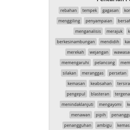
rebahan
tempek
gagasan
ko
menggiling
penyampaian
bersa
menganalisis
merajuk
k
berkesinambungan
mendidih
ka
merekah
wejangan
wawasa
memengaruhi
pelancong
mem
silakan
meranggas
persetan
kemasan
keabsahan
tersira
pengepul
blasteran
tergen
menindaklanjuti
mengayomi
k
menawan
pipih
penangg
penangguhan
ambigu
kemas