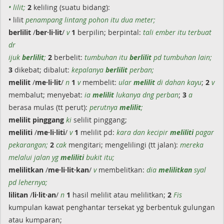
• lilit;
2
keliling (suatu bidang):
• lilit
penampang lintang pohon itu dua meter;
berlilit
/
ber·li·lit
/
v
1
berpilin; berpintal:
tali ember itu terbuat
dr
ijuk
berlilit
;
2
berbelit:
tumbuhan itu
berlilit
pd tumbuhan lain;
3
dikebat; dibalut:
kepalanya
berlilit
perban;
melilit
/
me·li·lit
/
n
1
v
membelit:
ular
melilit
di dahan kayu
;
2
v
membalut; menyebat:
ia
melilit
lukanya dng perban
;
3
a
berasa mulas (tt perut):
perutnya
melilit
;
melilit
pinggang
ki
selilit pinggang;
meliliti
/
me·li·liti
/
v
1
melilit pd:
kara dan kecipir
meliliti
pagar
pekarangan;
2
cak
mengitari; mengelilingi (tt jalan):
mereka
melalui jalan yg
meliliti
bukit itu;
melilitkan
/
me·li·lit·kan
/
v
membelitkan:
dia
melilitkan
syal
pd lehernya;
lilitan
/
li·lit·an
/
n
1
hasil melilit atau melilitkan;
2
Fis
kumpulan kawat penghantar tersekat yg berbentuk gulungan
atau kumparan;