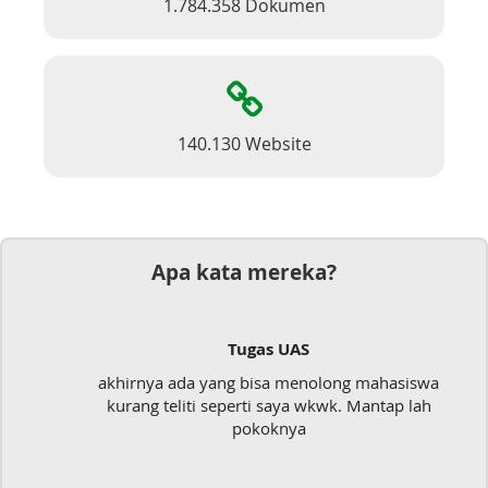
1.784.358 Dokumen
140.130 Website
Apa kata mereka?
S
Dokumen
enolong mahasiswa
Mudah sekali, tinggal kirim d
a wkwk. Mantap lah
langsung jadi
a