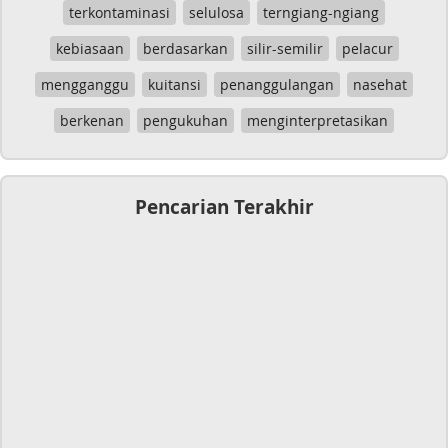
terkontaminasi
selulosa
terngiang-ngiang
kebiasaan
berdasarkan
silir-semilir
pelacur
mengganggu
kuitansi
penanggulangan
nasehat
berkenan
pengukuhan
menginterpretasikan
Pencarian Terakhir