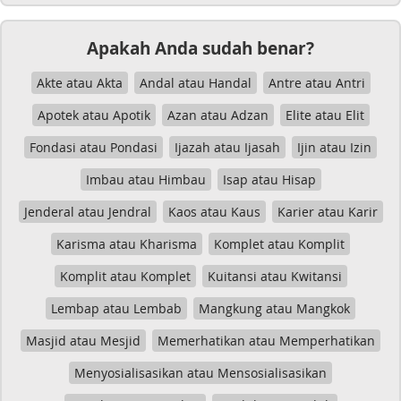
Apakah Anda sudah benar?
Akte atau Akta
Andal atau Handal
Antre atau Antri
Apotek atau Apotik
Azan atau Adzan
Elite atau Elit
Fondasi atau Pondasi
Ijazah atau Ijasah
Ijin atau Izin
Imbau atau Himbau
Isap atau Hisap
Jenderal atau Jendral
Kaos atau Kaus
Karier atau Karir
Karisma atau Kharisma
Komplet atau Komplit
Komplit atau Komplet
Kuitansi atau Kwitansi
Lembap atau Lembab
Mangkung atau Mangkok
Masjid atau Mesjid
Memerhatikan atau Memperhatikan
Menyosialisasikan atau Mensosialisasikan