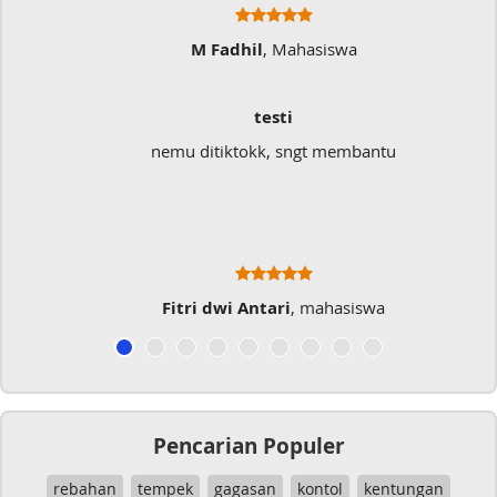
asiswa
Ratna Fa
Sangat Memukai
gt membantu
Sangat membantu buat type saya
typo kalau menulis
 mahasiswa
Musicer Indo
Pencarian Populer
rebahan
tempek
gagasan
kontol
kentungan