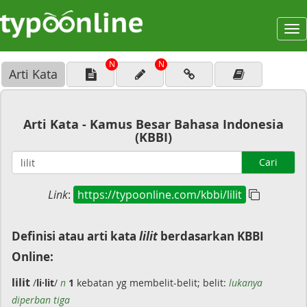
To
na
N
N
Arti Kata
Arti Kata - Kamus Besar Bahasa Indonesia
(KBBI)
Cari
Link
:
https://typoonline.com/kbbi/lilit
Definisi atau arti kata
lilit
berdasarkan KBBI
Online:
lilit
/
li·lit
/
n
1
kebatan yg membelit-belit; belit:
lukanya
diperban tiga