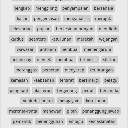
lengkap
menggiling
penyampaian
bersahaja
kajian
pengemasan
menganalisis
merajuk
kelestarian
pujaan
berkesinambungan
mendidih
kardus
seantero
keturunan
merekah
wejangan
wawasan
antonim
pembual
memengaruhi
pelancong
memek
membual
terobsesi
silakan
meranggas
persetan
menyerap
keuntungan
kemasan
keabsahan
tersirat
bersinergi
belagu
pengepul
blasteran
tergenang
peduli
bercanda
menindaklanjuti
mengayomi
kerukunan
meronta-ronta
menawan
pipih
penanggung jawab
pemantik
penangguhan
ambigu
kemaslahatan