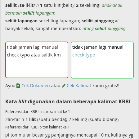
selilit
/
se·li·lit
/
n
1
satu lilit (belit);
2
sekeliling:
anak-anak
bermain
selilit
lapangan;
selilit
lapangan
sekeliling lapangan;
selilit
pinggang
ki
banyak sekali; sangat memberatkan:
utang
selilit
pinggang
tidak
jaman
lagi
manual
check
typo
Ayoo
Cek Dokumen
atau
Cek Kalimat
kamu gratis!!
Kata
lilit
digunakan dalam beberapa kalimat KBBI
Referensi dari KBBI lintar kalimat ke 1
2lin·tar n 1
lilit
(suatu benda); 2 keliling (suatu bidang)
Referensi dari KBBI piton kalimat ke 1
pi·ton n ular besar yg panjangnya mencapai 10 m, kulitnya yg