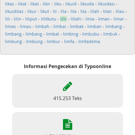
likas
-
likat
-
likat
-
likir
-
liku
-
likuid
-
likuida
-
likuidasi
-
likuiditas
-
likur
-
likut
-
lil
-
lila
-
lila
-
lila
-
lilah
-
lilan
-
lilau
-
lili
-
lilin
-
liliput
-
lilitkutu
-
lilit
-
lillahi
-
lima
-
liman
-
limar
-
limas
-
limau
-
limbah
-
limbai
-
limbak
-
limban
-
limbang
-
limbang
-
limbang
-
limbat
-
limbing
-
limbubu
-
limbuk
-
limbung
-
limbung
-
limbur
-
limfa
-
limfadema
Informasi Pengecekan di Typoonline
415.253 Teks