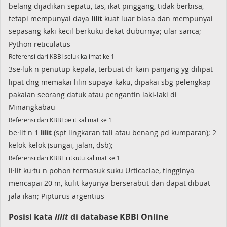
belang dijadikan sepatu, tas, ikat pinggang, tidak berbisa,
tetapi mempunyai daya
lilit
kuat luar biasa dan mempunyai
sepasang kaki kecil berkuku dekat duburnya; ular sanca;
Python reticulatus
Referensi dari KBBI seluk kalimat ke 1
3se·luk n penutup kepala, terbuat dr kain panjang yg dilipat-
lipat dng memakai lilin supaya kaku, dipakai sbg pelengkap
pakaian seorang datuk atau pengantin laki-laki di
Minangkabau
Referensi dari KBBI belit kalimat ke 1
be·lit n 1
lilit
(spt lingkaran tali atau benang pd kumparan); 2
kelok-kelok (sungai, jalan, dsb);
Referensi dari KBBI lilitkutu kalimat ke 1
li·lit ku·tu n pohon termasuk suku Urticaciae, tingginya
mencapai 20 m, kulit kayunya berserabut dan dapat dibuat
jala ikan; Pipturus argentius
Posisi kata
lilit
di database KBBI Online