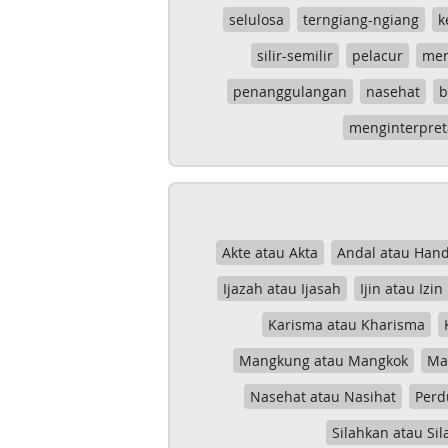
selulosa
terngiang-ngiang
k
silir-semilir
pelacur
me
penanggulangan
nasehat
b
menginterpret
Akte atau Akta
Andal atau Hand
Ijazah atau Ijasah
Ijin atau Izin
Karisma atau Kharisma
Mangkung atau Mangkok
Mas
Nasehat atau Nasihat
Perd
Silahkan atau Sil