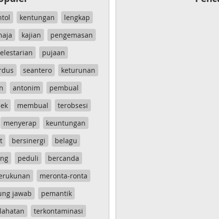
ntol
kentungan
lengkap
haja
kajian
pengemasan
elestarian
pujaan
rdus
seantero
keturunan
n
antonim
pembual
ek
membual
terobsesi
menyerap
keuntungan
t
bersinergi
belagu
ang
peduli
bercanda
erukunan
meronta-ronta
ung jawab
pemantik
lahatan
terkontaminasi