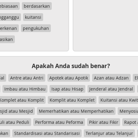
ebiasaan
berdasarkan
ngganggu
kuitansi
erkenan
pengukuhan
asikan
Apakah Anda sudah benar?
al
Antre atau Antri
Apotek atau Apotik
Azan atau Adzan
E
Imbau atau Himbau
Isap atau Hisap
Jenderal atau Jendral
Komplet atau Komplit
Komplit atau Komplet
Kuitansi atau Kwi
jid atau Mesjid
Memerhatikan atau Memperhatikan
Menyosia
uli atau Peduli
Performa atau Peforma
Pikir atau Fikir
Rapot 
akan
Standardisasi atau Standarisasi
Terlanjur atau Telanjur