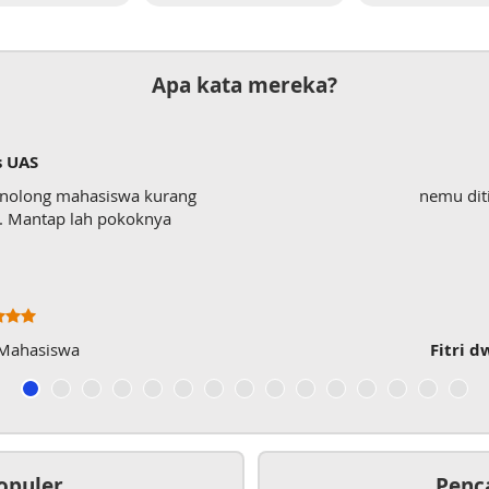
Apa kata mereka?
s UAS
enolong mahasiswa kurang
nemu dit
wk. Mantap lah pokoknya
 Mahasiswa
Fitri d
opuler
Penc