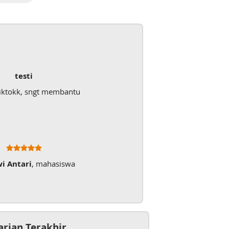
testi
iktokk, sngt membantu
wi Antari
, mahasiswa
arian Terakhir