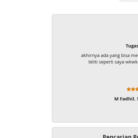
Tuga
akhirnya ada yang bisa m
teliti seperti saya wk
M Fadhil
,
Pencarian P