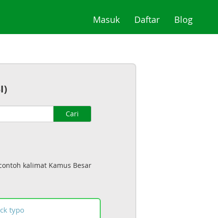
(current)
(current)
(curre
Masuk
Daftar
Blog
I)
Cari
 contoh kalimat Kamus Besar
ck
typo