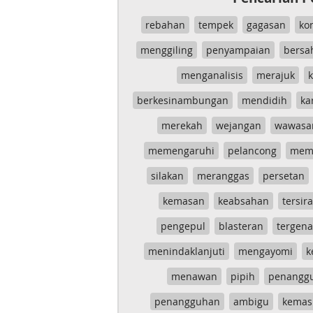
rebahan
tempek
gagasan
ko
menggiling
penyampaian
bersa
menganalisis
merajuk
k
berkesinambungan
mendidih
ka
merekah
wejangan
wawasa
memengaruhi
pelancong
mem
silakan
meranggas
persetan
kemasan
keabsahan
tersira
pengepul
blasteran
tergen
menindaklanjuti
mengayomi
k
menawan
pipih
penangg
penangguhan
ambigu
kemas