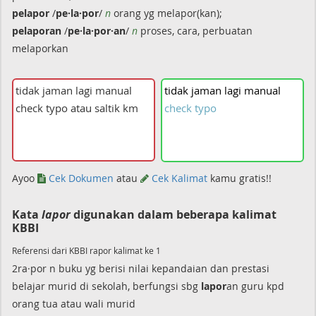
pelapor
/
pe·la·por
/
n
orang yg melapor(kan);
pelaporan
/
pe·la·por·an
/
n
proses, cara, perbuatan
melaporkan
tidak
jaman
lagi
manual
check
typo
Ayoo
Cek Dokumen
atau
Cek Kalimat
kamu gratis!!
Kata
lapor
digunakan dalam beberapa kalimat
KBBI
Referensi dari KBBI rapor kalimat ke 1
2ra·por n buku yg berisi nilai kepandaian dan prestasi
belajar murid di sekolah, berfungsi sbg
lapor
an guru kpd
orang tua atau wali murid