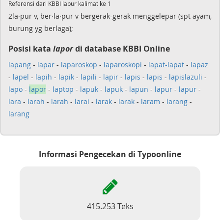
Referensi dari KBBI lapur kalimat ke 1
2la·pur v, ber·la·pur v bergerak-gerak menggelepar (spt ayam,
burung yg berlaga);
Posisi kata
lapor
di database KBBI Online
lapang
-
lapar
-
laparoskop
-
laparoskopi
-
lapat-lapat
-
lapaz
-
lapel
-
lapih
-
lapik
-
lapili
-
lapir
-
lapis
-
lapis
-
lapislazuli
-
lapo
-
lapor
-
laptop
-
lapuk
-
lapuk
-
lapun
-
lapur
-
lapur
-
lara
-
larah
-
larah
-
larai
-
larak
-
larak
-
laram
-
larang
-
larang
Informasi Pengecekan di Typoonline
415.253 Teks