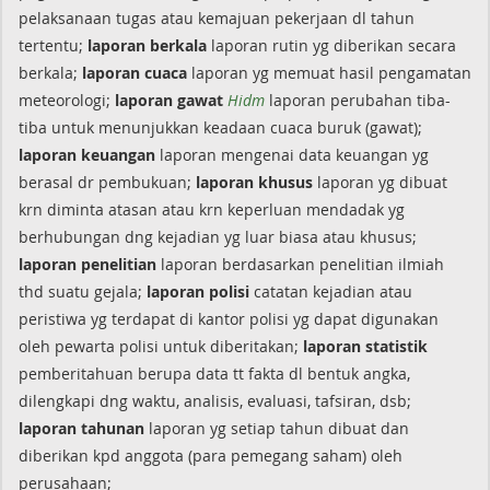
pelaksanaan tugas atau kemajuan pekerjaan dl tahun
tertentu;
laporan
berkala
laporan rutin yg diberikan secara
berkala;
laporan
cuaca
laporan yg memuat hasil pengamatan
meteorologi;
laporan
gawat
Hidm
laporan perubahan tiba-
tiba untuk menunjukkan keadaan cuaca buruk (gawat);
laporan
keuangan
laporan mengenai data keuangan yg
berasal dr pembukuan;
laporan
khusus
laporan yg dibuat
krn diminta atasan atau krn keperluan mendadak yg
berhubungan dng kejadian yg luar biasa atau khusus;
laporan
penelitian
laporan berdasarkan penelitian ilmiah
thd suatu gejala;
laporan
polisi
catatan kejadian atau
peristiwa yg terdapat di kantor polisi yg dapat digunakan
oleh pewarta polisi untuk diberitakan;
laporan
statistik
pemberitahuan berupa data tt fakta dl bentuk angka,
dilengkapi dng waktu, analisis, evaluasi, tafsiran, dsb;
laporan
tahunan
laporan yg setiap tahun dibuat dan
diberikan kpd anggota (para pemegang saham) oleh
perusahaan;