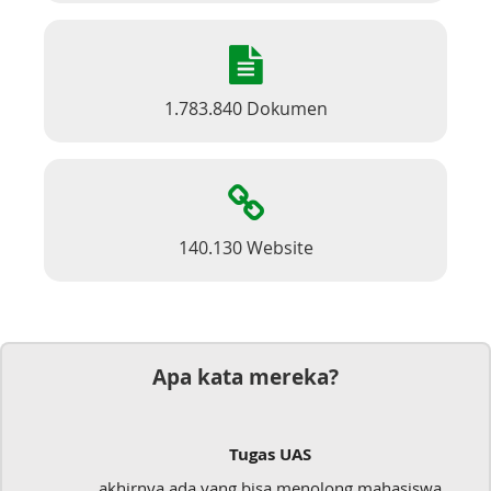
1.783.840 Dokumen
140.130 Website
Apa kata mereka?
S
Dokumen
enolong mahasiswa
Mudah sekali, tinggal kirim d