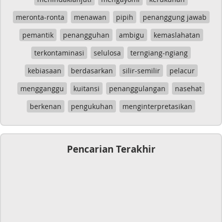
meronta-ronta
menawan
pipih
penanggung jawab
pemantik
penangguhan
ambigu
kemaslahatan
terkontaminasi
selulosa
terngiang-ngiang
kebiasaan
berdasarkan
silir-semilir
pelacur
mengganggu
kuitansi
penanggulangan
nasehat
berkenan
pengukuhan
menginterpretasikan
Pencarian Terakhir