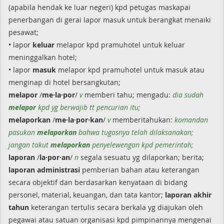
(apabila hendak ke luar negeri) kpd petugas maskapai
penerbangan di gerai lapor masuk untuk berangkat menaiki
pesawat;
• lapor
keluar
melapor kpd pramuhotel untuk keluar
meninggalkan hotel;
• lapor
masuk
melapor kpd pramuhotel untuk masuk atau
menginap di hotel bersangkutan;
melapor
/
me·la·por
/
v
memberi tahu; mengadu:
dia sudah
melapor
kpd yg berwajib tt pencurian itu;
melaporkan
/
me·la·por·kan
/
v
memberitahukan:
komandan
pasukan
melaporkan
bahwa tugasnya telah dilaksanakan;
jangan takut
melaporkan
penyelewengan kpd pemerintah;
laporan
/
la·por·an
/
n
segala sesuatu yg dilaporkan; berita;
laporan
administrasi
pemberian bahan atau keterangan
secara objektif dan berdasarkan kenyataan di bidang
personel, material, keuangan, dan tata kantor;
laporan
akhir
tahun
keterangan tertulis secara berkala yg diajukan oleh
pegawai atau satuan organisasi kpd pimpinannya mengenai