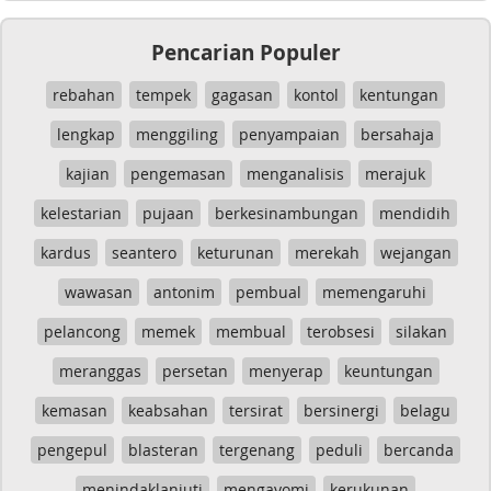
Pencarian Populer
rebahan
tempek
gagasan
kontol
kentungan
lengkap
menggiling
penyampaian
bersahaja
kajian
pengemasan
menganalisis
merajuk
kelestarian
pujaan
berkesinambungan
mendidih
kardus
seantero
keturunan
merekah
wejangan
wawasan
antonim
pembual
memengaruhi
pelancong
memek
membual
terobsesi
silakan
meranggas
persetan
menyerap
keuntungan
kemasan
keabsahan
tersirat
bersinergi
belagu
pengepul
blasteran
tergenang
peduli
bercanda
menindaklanjuti
mengayomi
kerukunan