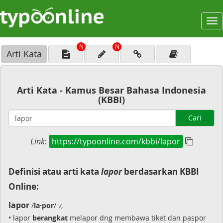
To
na
N
N
Arti Kata
Arti Kata - Kamus Besar Bahasa Indonesia
(KBBI)
Cari
Link
:
https://typoonline.com/kbbi/lapor
Definisi atau arti kata
lapor
berdasarkan KBBI
Online:
lapor
/
la·por
/
v
,
• lapor
berangkat
melapor dng membawa tiket dan paspor