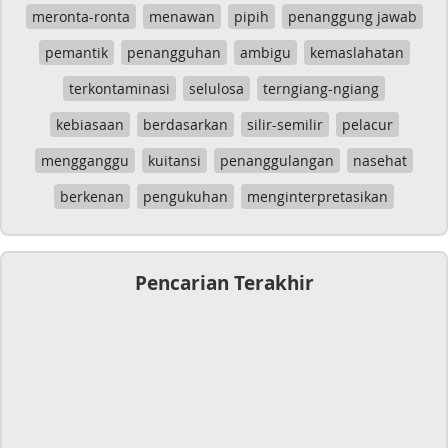
meronta-ronta
menawan
pipih
penanggung jawab
pemantik
penangguhan
ambigu
kemaslahatan
terkontaminasi
selulosa
terngiang-ngiang
kebiasaan
berdasarkan
silir-semilir
pelacur
mengganggu
kuitansi
penanggulangan
nasehat
berkenan
pengukuhan
menginterpretasikan
Pencarian Terakhir