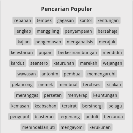
Pencarian Populer
rebahan
tempek
gagasan
kontol
kentungan
lengkap
menggiling
penyampaian
bersahaja
kajian
pengemasan
menganalisis
merajuk
kelestarian
pujaan
berkesinambungan
mendidih
kardus
seantero
keturunan
merekah
wejangan
wawasan
antonim
pembual
memengaruhi
pelancong
memek
membual
terobsesi
silakan
meranggas
persetan
menyerap
keuntungan
kemasan
keabsahan
tersirat
bersinergi
belagu
pengepul
blasteran
tergenang
peduli
bercanda
menindaklanjuti
mengayomi
kerukunan