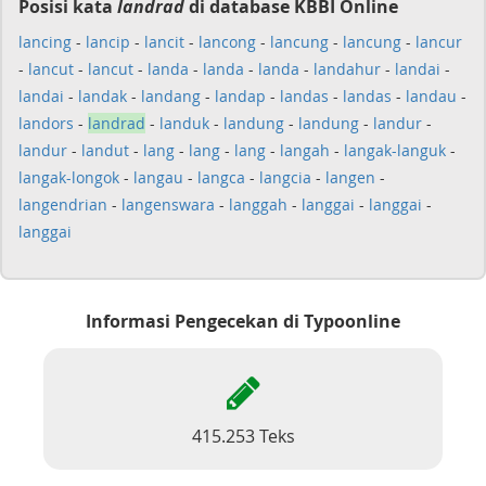
Posisi kata
landrad
di database KBBI Online
lancing
-
lancip
-
lancit
-
lancong
-
lancung
-
lancung
-
lancur
-
lancut
-
lancut
-
landa
-
landa
-
landa
-
landahur
-
landai
-
landai
-
landak
-
landang
-
landap
-
landas
-
landas
-
landau
-
landors
-
landrad
-
landuk
-
landung
-
landung
-
landur
-
landur
-
landut
-
lang
-
lang
-
lang
-
langah
-
langak-languk
-
langak-longok
-
langau
-
langca
-
langcia
-
langen
-
langendrian
-
langenswara
-
langgah
-
langgai
-
langgai
-
langgai
Informasi Pengecekan di Typoonline
415.253 Teks