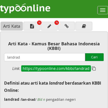
To
na
N
N
Arti Kata
Arti Kata - Kamus Besar Bahasa Indonesia
(KBBI)
Cari
Link
:
https://typoonline.com/kbbi/landrad
Definisi atau arti kata
landrad
berdasarkan KBBI
Online:
landrad
/
lan·drad
/
Bld n
pengadilan negeri