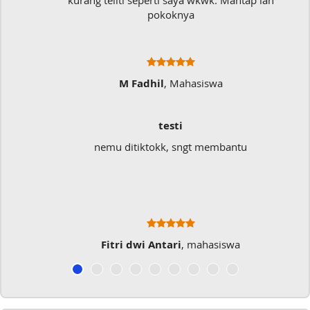
kurang teliti seperti saya wkwk. Mantap lah
pokoknya
M Fadhil
, Mahasiswa
testi
nemu ditiktokk, sngt membantu
Fitri dwi Antari
, mahasiswa