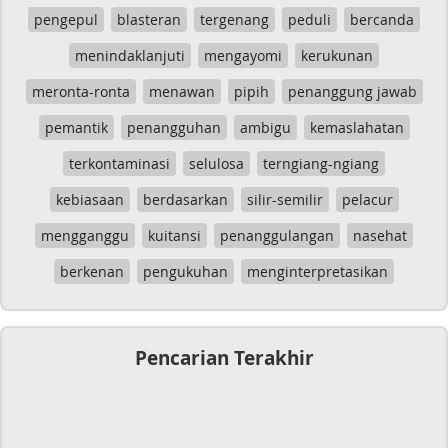
pengepul
blasteran
tergenang
peduli
bercanda
menindaklanjuti
mengayomi
kerukunan
meronta-ronta
menawan
pipih
penanggung jawab
pemantik
penangguhan
ambigu
kemaslahatan
terkontaminasi
selulosa
terngiang-ngiang
kebiasaan
berdasarkan
silir-semilir
pelacur
mengganggu
kuitansi
penanggulangan
nasehat
berkenan
pengukuhan
menginterpretasikan
Pencarian Terakhir