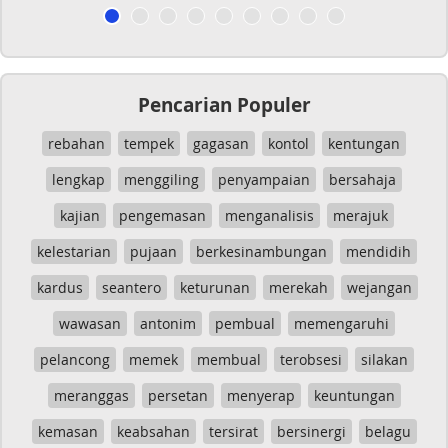
Pencarian Populer
rebahan
tempek
gagasan
kontol
kentungan
lengkap
menggiling
penyampaian
bersahaja
kajian
pengemasan
menganalisis
merajuk
kelestarian
pujaan
berkesinambungan
mendidih
kardus
seantero
keturunan
merekah
wejangan
wawasan
antonim
pembual
memengaruhi
pelancong
memek
membual
terobsesi
silakan
meranggas
persetan
menyerap
keuntungan
kemasan
keabsahan
tersirat
bersinergi
belagu