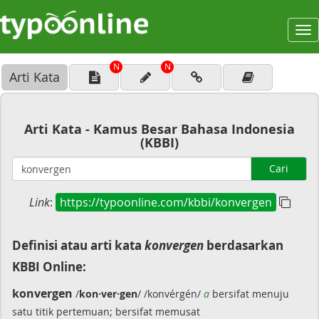
To
na
N
N
Arti Kata
Arti Kata - Kamus Besar Bahasa Indonesia
(KBBI)
Cari
Link
:
https://typoonline.com/kbbi/konvergen
Definisi atau arti kata
konvergen
berdasarkan
KBBI Online:
konvergen
/
kon·ver·gen
/ /konvérgén/
a
bersifat menuju
satu titik pertemuan; bersifat memusat