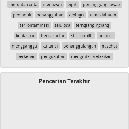
meronta-ronta
menawan
pipih
penanggung jawab
pemantik
penangguhan
ambigu
kemaslahatan
terkontaminasi
selulosa
terngiang-ngiang
kebiasaan
berdasarkan
silir-semilir
pelacur
mengganggu
kuitansi
penanggulangan
nasehat
berkenan
pengukuhan
menginterpretasikan
Pencarian Terakhir