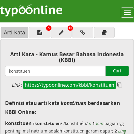
To
na
N
N
Arti Kata
Arti Kata - Kamus Besar Bahasa Indonesia
(KBBI)
Cari
Link
:
https://typoonline.com/kbbi/konstituen
Definisi atau arti kata
konstituen
berdasarkan
KBBI Online:
konstituen
/
kon·sti·tu·en
/ /konstituén/
n
1
Kim
bagian yg
penting, msl natrium adalah konstituen garam dapur;
2
Ling