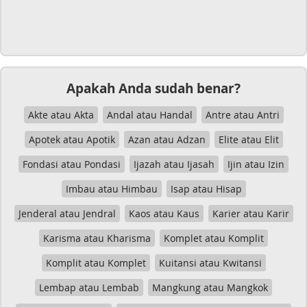
Apakah Anda sudah benar?
Akte atau Akta
Andal atau Handal
Antre atau Antri
Apotek atau Apotik
Azan atau Adzan
Elite atau Elit
Fondasi atau Pondasi
Ijazah atau Ijasah
Ijin atau Izin
Imbau atau Himbau
Isap atau Hisap
Jenderal atau Jendral
Kaos atau Kaus
Karier atau Karir
Karisma atau Kharisma
Komplet atau Komplit
Komplit atau Komplet
Kuitansi atau Kwitansi
Lembap atau Lembab
Mangkung atau Mangkok