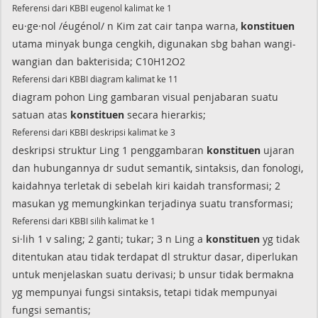
Referensi dari KBBI eugenol kalimat ke 1
eu·ge·nol /éugénol/ n Kim zat cair tanpa warna,
konstituen
utama minyak bunga cengkih, digunakan sbg bahan wangi-
wangian dan bakterisida; C10H12O2
Referensi dari KBBI diagram kalimat ke 11
diagram pohon Ling gambaran visual penjabaran suatu
satuan atas
konstituen
secara hierarkis;
Referensi dari KBBI deskripsi kalimat ke 3
deskripsi struktur Ling 1 penggambaran
konstituen
ujaran
dan hubungannya dr sudut semantik, sintaksis, dan fonologi,
kaidahnya terletak di sebelah kiri kaidah transformasi; 2
masukan yg memungkinkan terjadinya suatu transformasi;
Referensi dari KBBI silih kalimat ke 1
si·lih 1 v saling; 2 ganti; tukar; 3 n Ling a
konstituen
yg tidak
ditentukan atau tidak terdapat dl struktur dasar, diperlukan
untuk menjelaskan suatu derivasi; b unsur tidak bermakna
yg mempunyai fungsi sintaksis, tetapi tidak mempunyai
fungsi semantis;