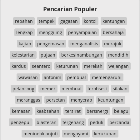
Pencarian Populer
rebahan
tempek
gagasan
kontol
kentungan
lengkap
menggiling
penyampaian
bersahaja
kajian
pengemasan
menganalisis
merajuk
kelestarian
pujaan
berkesinambungan
mendidih
kardus
seantero
keturunan
merekah
wejangan
wawasan
antonim
pembual
memengaruhi
pelancong
memek
membual
terobsesi
silakan
meranggas
persetan
menyerap
keuntungan
kemasan
keabsahan
tersirat
bersinergi
belagu
pengepul
blasteran
tergenang
peduli
bercanda
menindaklanjuti
mengayomi
kerukunan