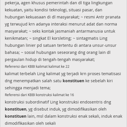
pekerja, agen khusus pemerintah dan dl tiga lingkungan
kekuatan, yaitu kondisi teknologi, situasi pasar, dan
hubungan kekuasaan di dl masyarakat; ~ resmi Antr pranata
yg terwujud krn adanya interaksi menurut adat dan norma
masyarakat; ~ seks kontak jasmaniah antarmanusia untuk
kenikmatan; ~ singkat El korsleting; ~ sintagmatis Ling
hubungan linier pd satuan tertentu di antara unsur-unsur
bahasa; ~ sosial hubungan seseorang dng orang lain dl
pergaulan hidup di tengah-tengah masyarakat;
Referensi dari KBBI kalimat kalimat ke 22
kalimat terbelah Ling kalimat yg terjadi krn proses tematisasi
dng menempatkan salah satu
konstituen
ke sebelah kiri
sehingga menjadi tema;
Referensi dari KBBI konstruksi kalimat ke 16
konstruksi subordinatif Ling konstruksi endosentris dng
konstituen
, yg disebut induk, yg dimodifikasikan oleh
konstituen
lain, msl dalam konstruksi enak sekali, induk enak
dimodifikasikan oleh sekali