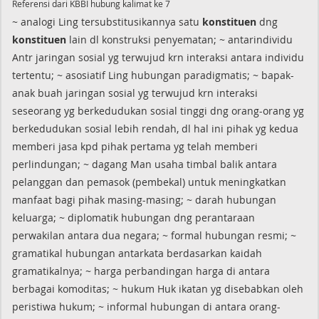
Referensi dari KBBI hubung kalimat ke 7
~ analogi Ling tersubstitusikannya satu
konstituen
dng
konstituen
lain dl konstruksi penyematan; ~ antarindividu
Antr jaringan sosial yg terwujud krn interaksi antara individu
tertentu; ~ asosiatif Ling hubungan paradigmatis; ~ bapak-
anak buah jaringan sosial yg terwujud krn interaksi
seseorang yg berkedudukan sosial tinggi dng orang-orang yg
berkedudukan sosial lebih rendah, dl hal ini pihak yg kedua
memberi jasa kpd pihak pertama yg telah memberi
perlindungan; ~ dagang Man usaha timbal balik antara
pelanggan dan pemasok (pembekal) untuk meningkatkan
manfaat bagi pihak masing-masing; ~ darah hubungan
keluarga; ~ diplomatik hubungan dng perantaraan
perwakilan antara dua negara; ~ formal hubungan resmi; ~
gramatikal hubungan antarkata berdasarkan kaidah
gramatikalnya; ~ harga perbandingan harga di antara
berbagai komoditas; ~ hukum Huk ikatan yg disebabkan oleh
peristiwa hukum; ~ informal hubungan di antara orang-