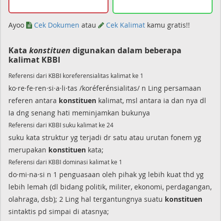
Ayoo
Cek Dokumen
atau
Cek Kalimat
kamu gratis!!
Kata
konstituen
digunakan dalam beberapa
kalimat KBBI
Referensi dari KBBI koreferensialitas kalimat ke 1
ko·re·fe·ren·si·a·li·tas /koréferénsialitas/ n Ling persamaan
referen antara
konstituen
kalimat, msl antara ia dan nya dl
Ia dng senang hati meminjamkan bukunya
Referensi dari KBBI suku kalimat ke 24
suku kata struktur yg terjadi dr satu atau urutan fonem yg
merupakan
konstituen
kata;
Referensi dari KBBI dominasi kalimat ke 1
do·mi·na·si n 1 penguasaan oleh pihak yg lebih kuat thd yg
lebih lemah (dl bidang politik, militer, ekonomi, perdagangan,
olahraga, dsb); 2 Ling hal tergantungnya suatu
konstituen
sintaktis pd simpai di atasnya;