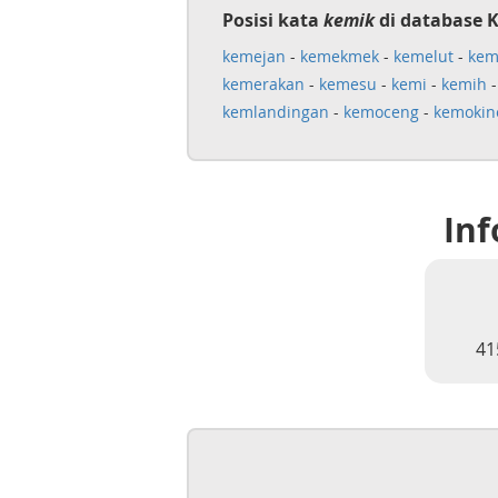
Posisi kata
kemik
di database 
kemejan
-
kemekmek
-
kemelut
-
kem
kemerakan
-
kemesu
-
kemi
-
kemih
kemlandingan
-
kemoceng
-
kemokin
Inf
41