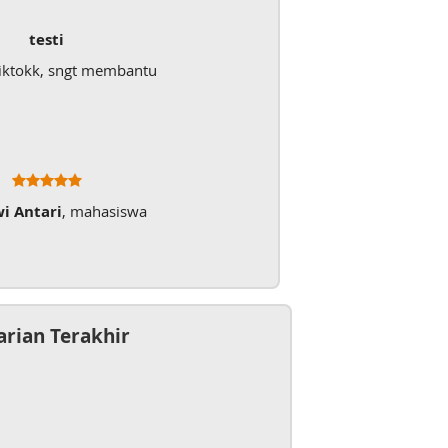
testi
iktokk, sngt membantu
wi Antari
, mahasiswa
arian Terakhir