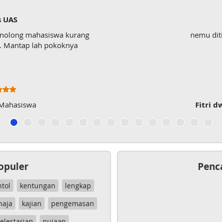
s UAS
enolong mahasiswa kurang
nemu dit
wk. Mantap lah pokoknya
 Mahasiswa
Fitri d
opuler
Penc
ntol
kentungan
lengkap
haja
kajian
pengemasan
elestarian
pujaan