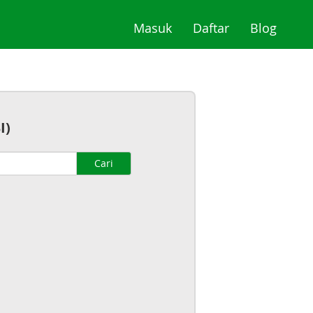
(current)
(current)
(curre
Masuk
Daftar
Blog
I)
Cari