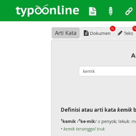
N
Arti Kata
Dokumen
Teks
A
Definisi atau arti kata
kemik
b
1
1
kemik
/
ke·mik
/
a
penyok; lekuk:
mo
• kemik tersenggol truk