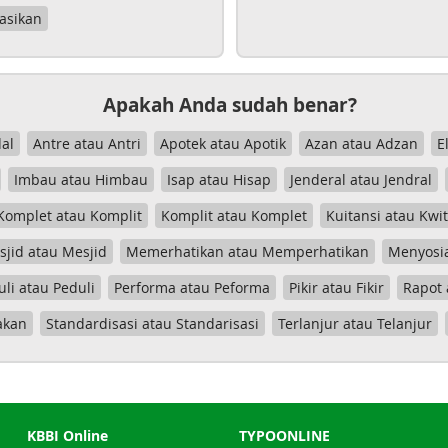
asikan
Apakah Anda sudah benar?
al
Antre atau Antri
Apotek atau Apotik
Azan atau Adzan
E
Imbau atau Himbau
Isap atau Hisap
Jenderal atau Jendral
Komplet atau Komplit
Komplit atau Komplet
Kuitansi atau Kwi
jid atau Mesjid
Memerhatikan atau Memperhatikan
Menyosia
uli atau Peduli
Performa atau Peforma
Pikir atau Fikir
Rapot 
akan
Standardisasi atau Standarisasi
Terlanjur atau Telanjur
KBBI Online
TYPOONLINE