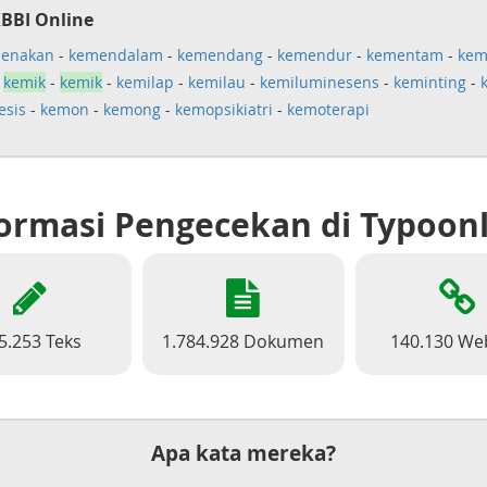
KBBI Online
enakan
-
kemendalam
-
kemendang
-
kemendur
-
kementam
-
kem
-
kemik
-
kemik
-
kemilap
-
kemilau
-
kemiluminesens
-
keminting
-
esis
-
kemon
-
kemong
-
kemopsikiatri
-
kemoterapi
ormasi Pengecekan di Typoon
5.253 Teks
1.784.928 Dokumen
140.130 We
Apa kata mereka?