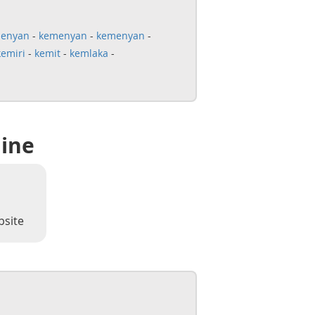
enyan
-
kemenyan
-
kemenyan
-
kemiri
-
kemit
-
kemlaka
-
line
bsite