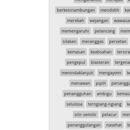
berkesinambungan
mendidih
ka
merekah
wejangan
wawasa
memengaruhi
pelancong
mem
silakan
meranggas
persetan
kemasan
keabsahan
tersira
pengepul
blasteran
tergen
menindaklanjuti
mengayomi
k
menawan
pipih
penangg
penangguhan
ambigu
kemas
selulosa
terngiang-ngiang
k
silir-semilir
pelacur
me
penanggulangan
nasehat
b