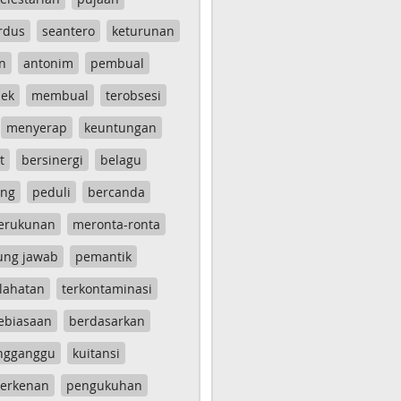
rdus
seantero
keturunan
n
antonim
pembual
ek
membual
terobsesi
menyerap
keuntungan
t
bersinergi
belagu
ang
peduli
bercanda
erukunan
meronta-ronta
ung jawab
pemantik
lahatan
terkontaminasi
ebiasaan
berdasarkan
ngganggu
kuitansi
erkenan
pengukuhan