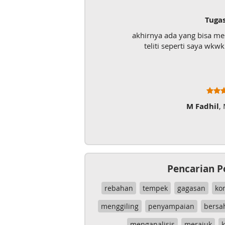
Tuga
akhirnya ada yang bisa m
teliti seperti saya wk
M Fadhil
,
Pencarian P
rebahan
tempek
gagasan
ko
menggiling
penyampaian
bersa
menganalisis
merajuk
k