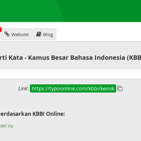
N
Website
Blog
rti Kata - Kamus Besar Bahasa Indonesia (KBB
Link
:
https://typoonline.com/kbbi/kemik
erdasarkan KBBI Online:
bil itu