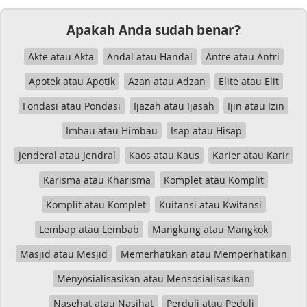
Apakah Anda sudah benar?
Akte atau Akta
Andal atau Handal
Antre atau Antri
Apotek atau Apotik
Azan atau Adzan
Elite atau Elit
Fondasi atau Pondasi
Ijazah atau Ijasah
Ijin atau Izin
Imbau atau Himbau
Isap atau Hisap
Jenderal atau Jendral
Kaos atau Kaus
Karier atau Karir
Karisma atau Kharisma
Komplet atau Komplit
Komplit atau Komplet
Kuitansi atau Kwitansi
Lembap atau Lembab
Mangkung atau Mangkok
Masjid atau Mesjid
Memerhatikan atau Memperhatikan
Menyosialisasikan atau Mensosialisasikan
Nasehat atau Nasihat
Perduli atau Peduli