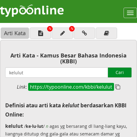
To
na
N
N
Arti Kata
Arti Kata - Kamus Besar Bahasa Indonesia
(KBBI)
Cari
Link
:
https://typoonline.com/kbbi/kelulut
Definisi atau arti kata
kelulut
berdasarkan KBBI
Online:
kelulut
/
ke·lu·lut
/
n
agas yg bersarang dl liang-liang kayu,
liangnya ditutup dng gala-gala atau semacam damar yg