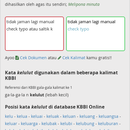
dihasilkan oleh agas itu sendiri;
Melipona minuta
tidak
jaman
lagi
manual
check
typo
Ayoo
Cek Dokumen
atau
Cek Kalimat
kamu gratis!!
Kata
kelulut
digunakan dalam beberapa kalimat
KBBI
Referensi dari KBBI gala-gala kalimat ke 1
ga·la-ga·la n
kelulut
(lebah kecil)
Posisi kata
kelulut
di database KBBI Online
kelu
-
kelua
-
keluai
-
keluak
-
keluan
-
keluang
-
keluangsa
-
keluar
-
keluarga
-
kelubak
-
kelubi
-
kelubung
-
keluburan
-