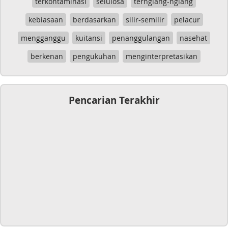
terkontaminasi
selulosa
terngiang-ngiang
kebiasaan
berdasarkan
silir-semilir
pelacur
mengganggu
kuitansi
penanggulangan
nasehat
berkenan
pengukuhan
menginterpretasikan
Pencarian Terakhir