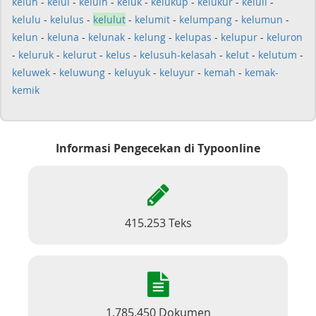
keluh
-
kelui
-
keluih
-
keluk
-
kelukup
-
kelukur
-
keluli
-
kelulu
-
kelulus
-
kelulut
-
kelumit
-
kelumpang
-
kelumun
-
kelun
-
keluna
-
kelunak
-
kelung
-
kelupas
-
kelupur
-
keluron
-
keluruk
-
kelurut
-
kelus
-
kelusuh-kelasah
-
kelut
-
kelutum
-
keluwek
-
keluwung
-
keluyuk
-
keluyur
-
kemah
-
kemak-
kemik
Informasi Pengecekan di Typoonline
415.253 Teks
1.785.450 Dokumen