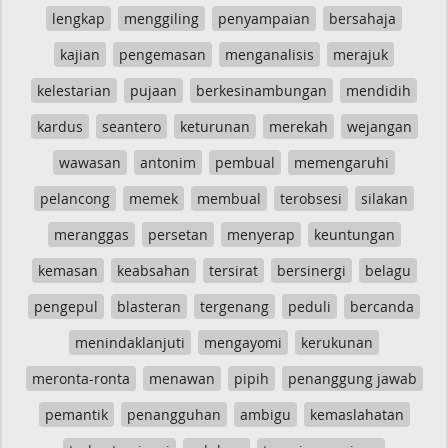
lengkap
menggiling
penyampaian
bersahaja
kajian
pengemasan
menganalisis
merajuk
kelestarian
pujaan
berkesinambungan
mendidih
kardus
seantero
keturunan
merekah
wejangan
wawasan
antonim
pembual
memengaruhi
pelancong
memek
membual
terobsesi
silakan
meranggas
persetan
menyerap
keuntungan
kemasan
keabsahan
tersirat
bersinergi
belagu
pengepul
blasteran
tergenang
peduli
bercanda
menindaklanjuti
mengayomi
kerukunan
meronta-ronta
menawan
pipih
penanggung jawab
pemantik
penangguhan
ambigu
kemaslahatan